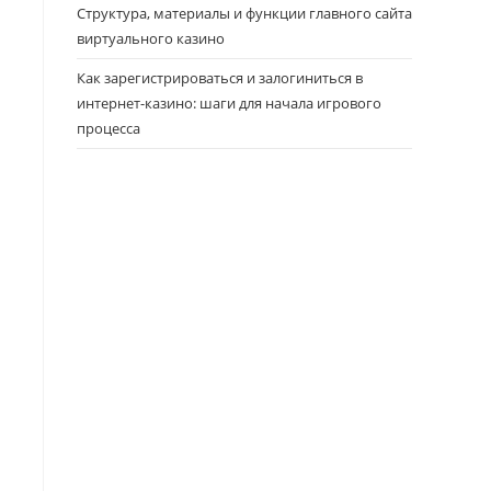
Структура, материалы и функции главного сайта
виртуального казино
Как зарегистрироваться и залогиниться в
интернет-казино: шаги для начала игрового
процесса