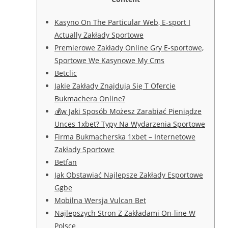
Kasyno On The Particular Web, E-sport I
Actually Zakłady Sportowe
Premierowe Zakłady Online Gry E-sportowe,
Sportowe We Kasynowe My Cms
Betclic
Jakie Zakłady Znajdują Się T Ofercie
Bukmachera Online?
💰w Jaki Sposób Możesz Zarabiać Pieniądze
Unces 1xbet? Typy Na Wydarzenia Sportowe
Firma Bukmacherska 1xbet – Internetowe
Zakłady Sportowe
Betfan
Jak Obstawiać Najlepsze Zakłady Esportowe
Ggbe
Mobilna Wersja Vulcan Bet
Najlepszych Stron Z Zakładami On-line W
Polsce