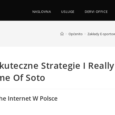
NASLOVNA
USLUGE
DERVI OFFICE
>
Općenito
>
Zakłady E-sportow
kuteczne Strategie I Really
e Of Soto
he Internet W Polsce