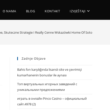
O NAMA
BLOG
KONTAKT
IZVJEŠTAJI
e, Skuteczne Strategie I Really Cenne Wskazówki Home Of Soto
Zadnje Objave
Bahis fon karşılığında lisanslı site ve çevrimiçi
kumarhanenin bonuslar ile aynası
Топ виртуальных игорных заведений с
уникальными предложениями
играть в онлайн Pinco Casino – официальный
сайт.4978 (2)