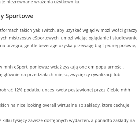
ruje niezrównane wrażenia użytkownika.
dy Sportowe
atformach takich yak Twitch, aby uzyskać wgląd w możliwości gracz
ych mistrzostw eSportowych, umożliwiając oglądanie i studiowani
yna przegra, gentle beverage uzyska przewagę big t jednej połowie,
ów mhh eSport, ponieważ wciąż zyskują one em popularności.
 głównie na przedziałach miejsc, zwycięzcy rywalizacji lub
pobrać 12% podatku unces kwoty postawionej przez Ciebie mhh
h na nice looking overall wirtualne To zakłady, które cechuje
z kilku tysięcy zawsze dostępnych wydarzeń, a ponadto zakłady na