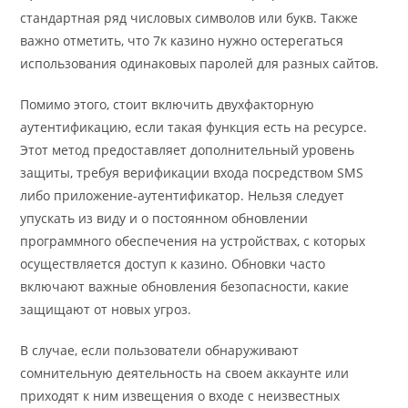
стандартная ряд числовых символов или букв. Также
важно отметить, что 7к казино нужно остерегаться
использования одинаковых паролей для разных сайтов.
Помимо этого, стоит включить двухфакторную
аутентификацию, если такая функция есть на ресурсе.
Этот метод предоставляет дополнительный уровень
защиты, требуя верификации входа посредством SMS
либо приложение-аутентификатор. Нельзя следует
упускать из виду и о постоянном обновлении
программного обеспечения на устройствах, с которых
осуществляется доступ к казино. Обновки часто
включают важные обновления безопасности, какие
защищают от новых угроз.
В случае, если пользователи обнаруживают
сомнительную деятельность на своем аккаунте или
приходят к ним извещения о входе с неизвестных