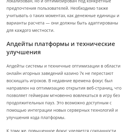
локализован, но и оптимизирован под конкретные
предпочтения пользователей. Необходимо также
учитывать о таких моментах, как денежные единицы и
варианты расчета — они должны быть адаптированы
для каждого местности.
Апдейты платформы и технические
улучшения
Апдейты системы и техничные оптимизации в области
онлайн игорных заведений казино 7к не перестают
восхищать игроков. В недавние времена фокус был
направлен на оптимизацию открытия веб-страниц, что
позволяет геймерам мгновенно вовлекаться в игру без
продолжительных пауз. Это возможно доступным с
помощью интеграции новых серверных технологий и
улучшения кода платформы.
К тому же, повышенное фокус уделяется сохранности