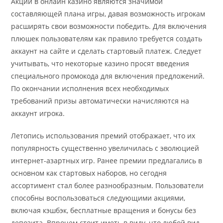
Акции в онлайн казино являются значимой
составляющей плана игры, давая возможность игрокам
расширять свои возможности победить. Для включения
плюшек пользователям как правило требуется создать
аккаунт на сайте и сделать стартовый платеж. Следует
учитывать, что некоторые казино просят введения
специального промокода для включения предложений.
По окончании исполнения всех необходимых
требований призы автоматически начисляются на
аккаунт игрока.
Летопись использования премий отображает, что их
популярность существенно увеличилась с эволюцией
интернет-азартных игр. Ранее премии предлагались в
основном как стартовых наборов, но сегодня
ассортимент стал более разнообразным. Пользователи
способны воспользоваться следующими акциями,
включая кэшбэк, бесплатные вращения и бонусы без
депозита. Впрочем стоит иметь в виду, что любой вид