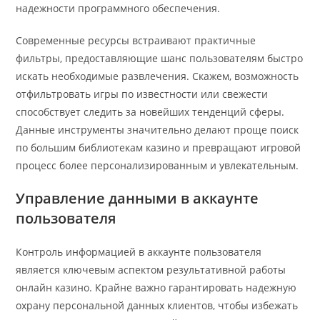
надежности программного обеспечения.
Современные ресурсы встраивают практичные
фильтры, предоставляющие шанс пользователям быстро
искать необходимые развлечения. Скажем, возможность
отфильтровать игры по известности или свежести
способствует следить за новейших тенденций сферы.
Данные инструменты значительно делают проще поиск
по большим библиотекам казино и превращают игровой
процесс более персонализированным и увлекательным.
Управление данными в аккаунте
пользователя
Контроль информацией в аккаунте пользователя
является ключевым аспектом результативной работы
онлайн казино. Крайне важно гарантировать надежную
охрану персональной данных клиентов, чтобы избежать