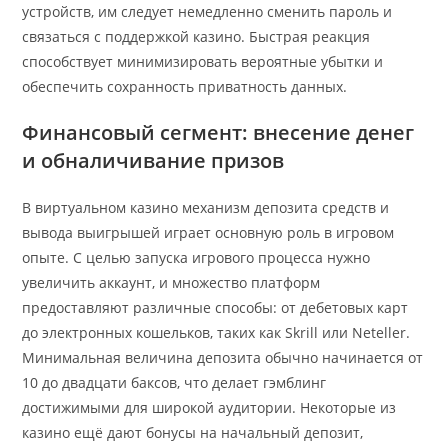
устройств, им следует немедленно сменить пароль и
связаться с поддержкой казино. Быстрая реакция
способствует минимизировать вероятные убытки и
обеспечить сохранность приватность данных.
Финансовый сегмент: внесение денег
и обналичивание призов
В виртуальном казино механизм депозита средств и
вывода выигрышей играет основную роль в игровом
опыте. С целью запуска игрового процесса нужно
увеличить аккаунт, и множество платформ
предоставляют различные способы: от дебетовых карт
до электронных кошельков, таких как Skrill или Neteller.
Минимальная величина депозита обычно начинается от
10 до двадцати баксов, что делает гэмблинг
достижимыми для широкой аудитории. Некоторые из
казино ещё дают бонусы на начальный депозит,