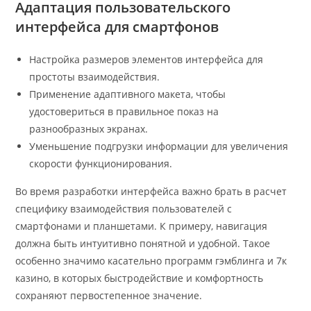
Адаптация пользовательского
интерфейса для смартфонов
Настройка размеров элементов интерфейса для
простоты взаимодействия.
Применение адаптивного макета, чтобы
удостовериться в правильное показ на
разнообразных экранах.
Уменьшение подгрузки информации для увеличения
скорости функционирования.
Во время разработки интерфейса важно брать в расчет
специфику взаимодействия пользователей с
смартфонами и планшетами. К примеру, навигация
должна быть интуитивно понятной и удобной. Такое
особенно значимо касательно программ гэмблинга и 7к
казино, в которых быстродействие и комфортность
сохраняют первостепенное значение.