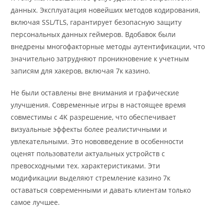
данных. Эксплуатация новейших методов кодирования,
включая SSL/TLS, гарантирует безопасную защиту
персональных данных геймеров. Вдобавок были
внедрены многофакторные методы аутентификации, что
значительно затрудняют проникновение к учетным
записям для хакеров, включая 7к казино.
Не были оставлены вне внимания и графические
улучшения. Современные игры в настоящее время
совместимы с 4K разрешение, что обеспечивает
визуальные эффекты более реалистичными и
увлекательными. Это нововведение в особенности
оценят пользователи актуальных устройств с
превосходными тех. характеристиками. Эти
модификации выделяют стремление казино 7к
оставаться современными и давать клиентам только
самое лучшее.