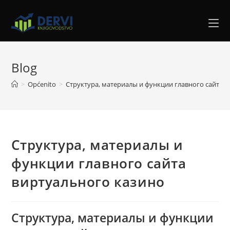
Blog
>
Općenito
>
Структура, материалы и функции главного сайта 
Структура, материалы и
функции главного сайта
виртуального казино
Структура, материалы и функции