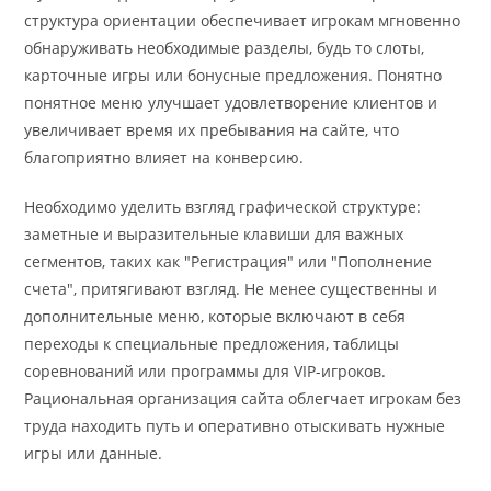
структура ориентации обеспечивает игрокам мгновенно
обнаруживать необходимые разделы, будь то слоты,
карточные игры или бонусные предложения. Понятно
понятное меню улучшает удовлетворение клиентов и
увеличивает время их пребывания на сайте, что
благоприятно влияет на конверсию.
Необходимо уделить взгляд графической структуре:
заметные и выразительные клавиши для важных
сегментов, таких как "Регистрация" или "Пополнение
счета", притягивают взгляд. Не менее существенны и
дополнительные меню, которые включают в себя
переходы к специальные предложения, таблицы
соревнований или программы для VIP-игроков.
Рациональная организация сайта облегчает игрокам без
труда находить путь и оперативно отыскивать нужные
игры или данные.