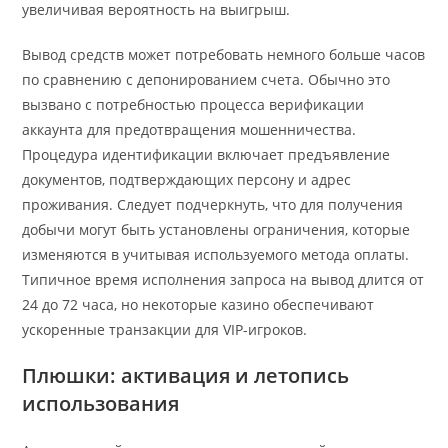
увеличивая вероятность на выигрыш.
Вывод средств может потребовать немного больше часов
по сравнению с депонированием счета. Обычно это
вызвано с потребностью процесса верификации
аккаунта для предотвращения мошенничества.
Процедура идентификации включает предъявление
документов, подтверждающих персону и адрес
проживания. Следует подчеркнуть, что для получения
добычи могут быть установлены ограничения, которые
изменяются в учитывая используемого метода оплаты.
Типичное время исполнения запроса на вывод длится от
24 до 72 часа, но некоторые казино обеспечивают
ускоренные транзакции для VIP-игроков.
Плюшки: активация и летопись
использования