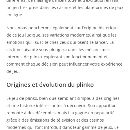
différents. Ce mélange d’incertitude et d’excitation en fait
un jeu très prisé dans les casinos et les plateformes de jeux
en ligne.
Nous nous pencherons également sur l’origine historique
de ce jeu ludique, ses variations modernes, ainsi que les
émotions qu’il suscite chez ceux qui osent se lancer. La
section suivante vous plongera dans les mécanismes
internes de plinko, explorant son fonctionnement et
comment chaque décision peut influencer votre expérience
de jeu.
Origines et évolution du plinko
Le jeu de plinko, bien que semblant simple, a des origines
et une histoire intéressantes à découvrir. Son apparition
remonte à des décennies, mais il a gagné en popularité
grâce à des émissions de télévision et des casinos
modernes qui l’ont introduit dans leur gamme de jeux. Le