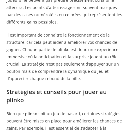
joueurs ne peuvent pas prédire précisément où la bille
atterrira. Les points d’atterrissage sont souvent marqués
par des cases numérotées ou colorées qui représentent les
différents gains possibles.
Il est important de connaître le fonctionnement de la
structure, car cela peut aider à améliorer vos chances de
gagner. Chaque partie de plinko est donc une expérience
immersive où la anticipation et la surprise jouent un rôle
crucial. La stratégie n’est pas seulement d’appuyer sur un
bouton mais de comprendre la dynamique du jeu et
d’apprécier chaque rebond de la bille.
Stratégies et conseils pour jouer au
plinko
Bien que
plinko
soit un jeu de hasard, certaines stratégies
peuvent être mises en place pour améliorer les chances de
gains. Par exemple, il est essentiel de s’adapter à la