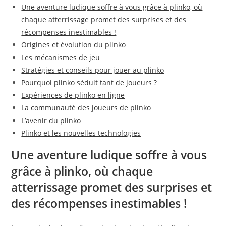
Une aventure ludique soffre à vous grâce à plinko, où
chaque atterrissage promet des surprises et des
récompenses inestimables !
Origines et évolution du plinko
Les mécanismes de jeu
Stratégies et conseils pour jouer au plinko
Pourquoi plinko séduit tant de joueurs ?
Expériences de plinko en ligne
La communauté des joueurs de plinko
L’avenir du plinko
Plinko et les nouvelles technologies
Une aventure ludique soffre à vous
grâce à plinko, où chaque
atterrissage promet des surprises et
des récompenses inestimables !