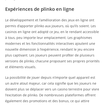
Expériences de plinko en ligne
Le développement et l’amélioration des jeux en ligne ont
permis d’apporter plinko aux joueurs, où qu’ils soient. Les
casinos en ligne ont adopté ce jeu, en le rendant accessible
à tous, peu importe leur emplacement. Les graphismes
modernes et les fonctionnalités interactives ajoutent une
nouvelle dimension à l’expérience, rendant le jeu encore
plus captivant. Les joueurs peuvent profiter de plusieurs
versions de plinko, chacune proposant ses propres priorités
et éléments visuels.
La possibilité de jouer depuis n’importe quel appareil est
un autre atout majeur, car cela signifie que les joueurs ne
doivent plus se déplacer vers un casino terrestre pour vivre
l’excitation de plinko. De nombreuses plateformes offrent
également des promotions et des bonus, ce qui attire