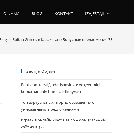
O NAMA
BLOG
KONTAKT
IZVJEŠTAJI
Blog
>
Sultan Games в Казахстане Бонусные предложения.78
Zadnje Objave
Bahis fon karşılığında lisanslı site ve çevrimiçi
kumarhanenin bonuslar ile aynası
Топ виртуальных игорных заведений с
уникальными предложениями
играть в онлайн Pinco Casino – официальный
сайт.4978 (2)