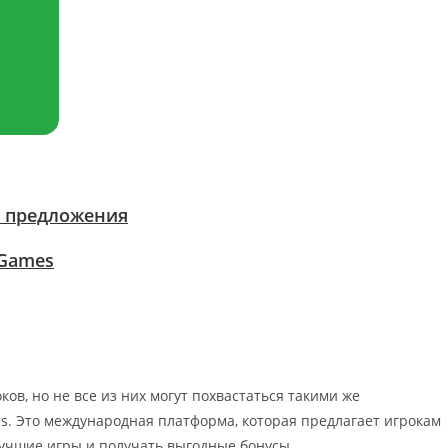
е предложения
 Games
ов, но не все из них могут похвастаться такими же
s. Это международная платформа, которая предлагает игрокам
 лучшие игры и получать выгодные бонусы.