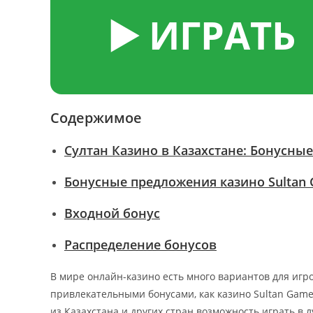
▶️ ИГРАТЬ
Содержимое
Султан Казино в Казахстане: Бонусны
Бонусные предложения казино Sultan
Входной бонус
Распределение бонусов
В мире онлайн-казино есть много вариантов для игрок
привлекательными бонусами, как казино Sultan Game
из Казахстана и других стран возможность играть в