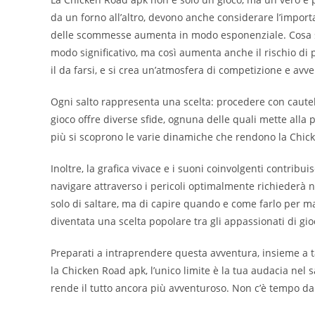
da un forno all’altro, devono anche considerare l’import
delle scommesse aumenta in modo esponenziale. Cosa si
modo significativo, ma così aumenta anche il rischio di 
il da farsi, e si crea un’atmosfera di competizione e avv
Ogni salto rappresenta una scelta: procedere con cautela 
gioco offre diverse sfide, ognuna delle quali mette alla p
più si scoprono le varie dinamiche che rendono la Chic
Inoltre, la grafica vivace e i suoni coinvolgenti contribu
navigare attraverso i pericoli optimalmente richiederà n
solo di saltare, ma di capire quando e come farlo per ma
diventata una scelta popolare tra gli appassionati di g
Preparati a intraprendere questa avventura, insieme a t
la Chicken Road apk, l’unico limite è la tua audacia nel s
rende il tutto ancora più avventuroso. Non c’è tempo da 