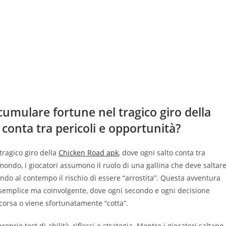
ccumulare fortune nel tragico giro della
conta tra pericoli e opportunità?
tragico giro della
Chicken Road apk
, dove ogni salto conta tra
mondo, i giocatori assumono il ruolo di una gallina che deve saltar
ando al contempo il rischio di essere “arrostita”. Questa avventura
semplice ma coinvolgente, dove ogni secondo e ogni decisione
corsa o viene sfortunatamente “cotta”.
rio test di abilità, riflessi e strategia. Mentre i giocatori saltano