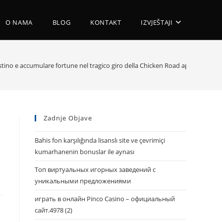
O NAMA
BLOG
KONTAKT
IZVJEŠTAJI
estino e accumulare fortune nel tragico giro della Chicken Road apk, dove o
Zadnje Objave
Bahis fon karşılığında lisanslı site ve çevrimiçi
kumarhanenin bonuslar ile aynası
Топ виртуальных игорных заведений с
уникальными предложениями
играть в онлайн Pinco Casino – официальный
сайт.4978 (2)