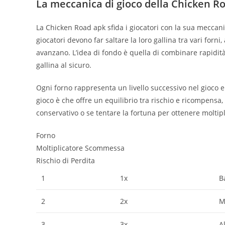
La meccanica di gioco della Chicken R
La Chicken Road apk sfida i giocatori con la sua meccanic
giocatori devono far saltare la loro gallina tra vari 
avanzano. L’idea di fondo è quella di combinare rapidit
gallina al sicuro.
Ogni forno rappresenta un livello successivo nel gioco
gioco è che offre un equilibrio tra rischio e ricompensa
conservativo o se tentare la fortuna per ottenere moltipli
Forno
Moltiplicatore Scommessa
Rischio di Perdita
1
1x
B
2
2x
M
3
3x
A