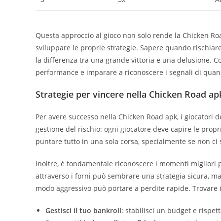
Questa approccio al gioco non solo rende la Chicken Roa
sviluppare le proprie strategie. Sapere quando rischiar
la differenza tra una grande vittoria e una delusione. Con
performance e imparare a riconoscere i segnali di quand
Strategie per vincere nella Chicken Road ap
Per avere successo nella Chicken Road apk, i giocatori 
gestione del rischio: ogni giocatore deve capire le prop
puntare tutto in una sola corsa, specialmente se non ci si
Inoltre, è fondamentale riconoscere i momenti miglior
attraverso i forni può sembrare una strategia sicura, ma 
modo aggressivo può portare a perdite rapide. Trovare il 
Gestisci il tuo bankroll
: stabilisci un budget e rispe