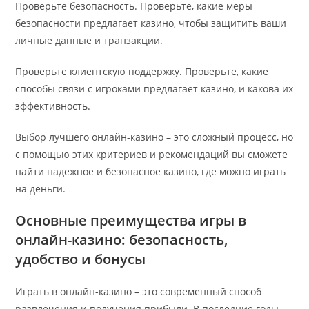
Проверьте безопасность. Проверьте, какие меры
безопасности предлагает казино, чтобы защитить ваши
личные данные и транзакции.
Проверьте клиентскую поддержку. Проверьте, какие
способы связи с игроками предлагает казино, и какова их
эффективность.
Выбор лучшего онлайн-казино – это сложный процесс, но
с помощью этих критериев и рекомендаций вы сможете
найти надежное и безопасное казино, где можно играть
на деньги.
Основные преимущества игры в
онлайн-казино: безопасность,
удобство и бонусы
Играть в онлайн-казино – это современный способ
развлечения и получения прибыли. В последние годы