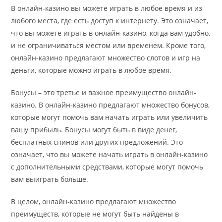
В онлайн-казино вы можете играть в любое время и из
любого места, где есть доступ к интернету. Это означает,
что вы можете играть в онлайн-казино, когда вам удобно,
и не ограничиваться местом или временем. Кроме того,
онлайн-казино предлагают множество слотов и игр на
деньги, которые можно играть в любое время.
Бонусы – это третье и важное преимущество онлайн-
казино. В онлайн-казино предлагают множество бонусов,
которые могут помочь вам начать играть или увеличить
вашу прибыль. Бонусы могут быть в виде денег,
бесплатных спинов или других предложений. Это
означает, что вы можете начать играть в онлайн-казино
с дополнительными средствами, которые могут помочь
вам выиграть больше.
В целом, онлайн-казино предлагают множество
преимуществ, которые не могут быть найдены в