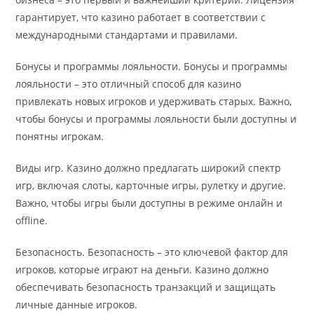
гарантирует, что казино работает в соответствии с
международными стандартами и правилами.
Бонусы и программы лояльности. Бонусы и программы
лояльности – это отличный способ для казино
привлекать новых игроков и удерживать старых. Важно,
чтобы бонусы и программы лояльности были доступны и
понятны игрокам.
Виды игр. Казино должно предлагать широкий спектр
игр, включая слоты, карточные игры, рулетку и другие.
Важно, чтобы игры были доступны в режиме онлайн и
offline.
Безопасность. Безопасность – это ключевой фактор для
игроков, которые играют на деньги. Казино должно
обеспечивать безопасность транзакций и защищать
личные данные игроков.