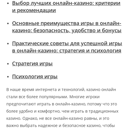
Выбор лучших онлайн-казино: критерии
и рекомендации
Основные преимущества игры в онлайн-
казино: безопасность, удобство и бонусы
Практические советы для успешной игры
в онлайн-казино: стратегия и психология
Стратегия игры
Психология игры
В наше время интернета и технологий, казино онлайн
стали все более популярными. Многие игроки
предпочитают играть в онлайн-казино, потому что это
более удобно и комфортно, чем играть в традиционных
казино. Однако, не все онлайн-казино равны, и это
важно выбрать надежное и безопасное казино, чтобы