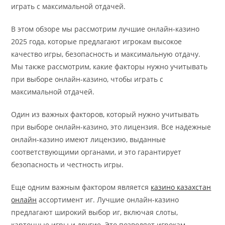
играть с максимальной отдачей.
В этом обзоре мы рассмотрим лучшие онлайн-казино
2025 года, которые предлагают игрокам высокое
качество игры, безопасность и максимальную отдачу.
Мы также рассмотрим, какие факторы нужно учитывать
при выборе онлайн-казино, чтобы играть с
максимальной отдачей.
Один из важных факторов, который нужно учитывать
при выборе онлайн-казино, это лицензия. Все надежные
онлайн-казино имеют лицензию, выданные
соответствующими органами, и это гарантирует
безопасность и честность игры.
Еще одним важным фактором является
казино казахстан
онлайн
ассортимент иг. Лучшие онлайн-казино
предлагают широкий выбор иг, включая слоты,
карточные игры и другие. Это позволяет игрокам