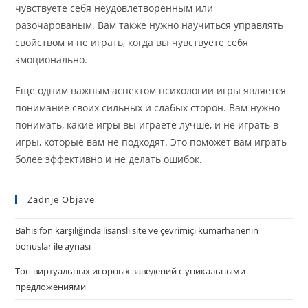
чувствуете себя неудовлетворенным или
разочарованым. Вам также нужно научиться управлять
свойством и не играть, когда вы чувствуете себя
эмоционально.
Еще одним важным аспектом психологии игры является
понимание своих сильных и слабых сторон. Вам нужно
понимать, какие игры вы играете лучше, и не играть в
игры, которые вам не подходят. Это поможет вам играть
более эффективно и не делать ошибок.
Zadnje Objave
Bahis fon karşılığında lisanslı site ve çevrimiçi kumarhanenin
bonuslar ile aynası
Топ виртуальных игорных заведений с уникальными
предложениями