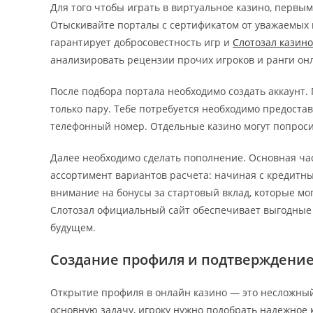
Для того чтобы играть в виртуальное казино, первы
Отыскивайте порталы с сертификатом от уважаемых 
гарантирует добросовестность игр и
Cлотозал казино
анализировать рецензии прочих игроков и ранги онл
После подбора портала необходимо создать аккаунт.
только пару. Тебе потребуется необходимо предостав
телефонный номер. Отдельные казино могут попрос
Далее необходимо сделать пополнение. Основная ча
ассортимент вариантов расчета: начиная с кредитн
внимание на бонусы за стартовый вклад, которые мо
Cлотозал официальный сайт обеспечивает выгодные 
будущем.
Создание профиля и подтверждени
Открытие профиля в онлайн казино — это несложный
основную задачу, игроку нужно подобрать надежное к