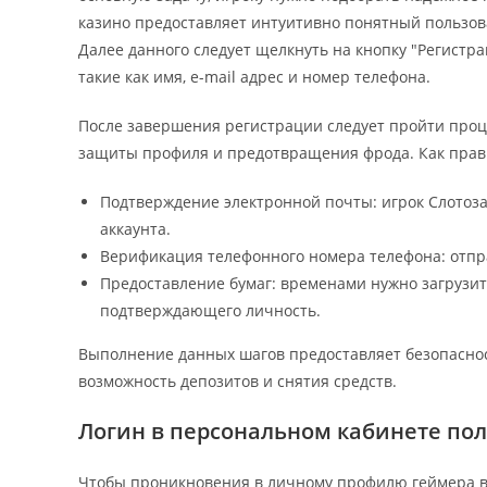
казино предоставляет интуитивно понятный пользов
Далее данного следует щелкнуть на кнопку "Регистра
такие как имя, e-mail адрес и номер телефона.
После завершения регистрации следует пройти проц
защиты профиля и предотвращения фрода. Как прави
Подтверждение электронной почты: игрок Cлотоз
аккаунта.
Верификация телефонного номера телефона: отпра
Предоставление бумаг: временами нужно загрузит
подтверждающего личность.
Выполнение данных шагов предоставляет безопаснос
возможность депозитов и снятия средств.
Логин в персональном кабинете по
Чтобы проникновения в личному профилю геймера в п