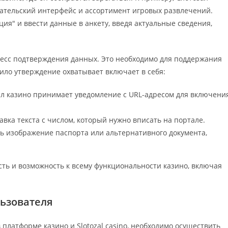
ательский интерфейс и ассортимент игровых развлечений.
ция" и ввести данные в анкету, введя актуальные сведения,
есс подтверждения данных. Это необходимо для поддержания
ло утверждение охватывает включает в себя:
ал казино принимает уведомление с URL-адресом для включени
вка текста с числом, который нужно вписать на портале.
ь изображение паспорта или альтернативного документа,
ть и возможность к всему функциональности казино, включая
льзователя
латформе казино и Slotozal casino, необходимо осуществить