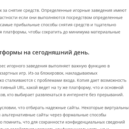
ях за снятие средств. Определенные игорные заведения имеют
частности если они выполняются посредством определенные
 самые прибыльные способы снятия средств и тщательно
ия платформы, чтобы сократить до минимума материальные
тформы на сегодняшний день.
ес игорного заведения выполняет важную функцию в
азартных игр. Из-за блокировок, накладываемых
ко сталкиваются с проблемами входа. Копия дает возможность
тивный URL, какой ведет на ту же платформу, что и основной
ков, кто выбирает развлекаться в интернете без прерываний.
условии, что отбирать надежные сайты. Некоторые виртуальны
ои альтернативные сайты через формальные способы
но помнить, что для сохранности конфиденциальных сведений