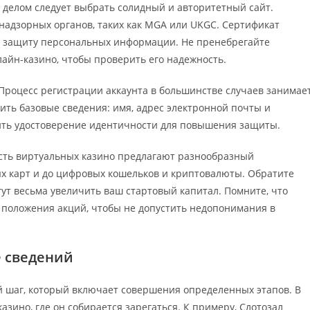
м делом следует выбрать солидный и авторитетный сайт.
надзорных органов, таких как MGA или UKGC. Сертификат
защиту персональных информации. Не пренебрегайте
айн-казино, чтобы проверить его надежность.
 Процесс регистрации аккаунта в большинстве случаев занимае
ить базовые сведения: имя, адрес электронной почты и
ить удостоверение идентичности для повышения защиты.
сть виртуальных казино предлагают разнообразный
ых карт и до цифровых кошельков и криптовалюты. Обратите
гут весьма увеличить ваш стартовый капитал. Помните, что
положения акций, чтобы не допустить недопонимания в
е сведений
 шаг, который включает совершения определенных этапов. В
азино, где он собирается зарегаться. К примеру, Cлотозал