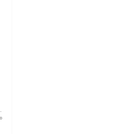
и
.
о