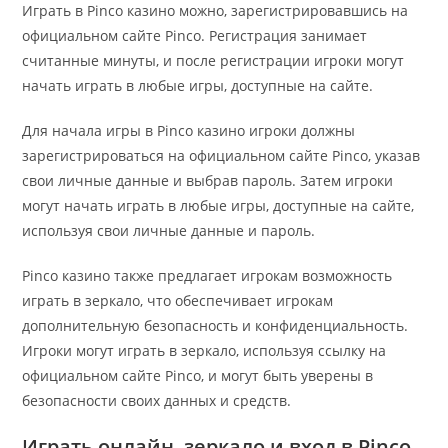
Играть в Pinco казино можно, зарегистрировавшись на
официальном сайте Pinco. Регистрация занимает
считанные минуты, и после регистрации игроки могут
начать играть в любые игры, доступные на сайте.
Для начала игры в Pinco казино игроки должны
зарегистрироваться на официальном сайте Pinco, указав
свои личные данные и выбрав пароль. Затем игроки
могут начать играть в любые игры, доступные на сайте,
используя свои личные данные и пароль.
Pinco казино также предлагает игрокам возможность
играть в зеркало, что обеспечивает игрокам
дополнительную безопасность и конфиденциальность.
Игроки могут играть в зеркало, используя ссылку на
официальном сайте Pinco, и могут быть уверены в
безопасности своих данных и средств.
Играть онлайн, зеркало и вход в Pinco