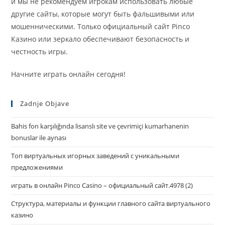
и мы не рекомендуем игрокам использовать любые
другие сайты, которые могут быть фальшивыми или
мошенническими. Только официальный сайт Pinco
Казино или зеркало обеспечивают безопасность и
честность игры.
Начните играть онлайн сегодня!
Zadnje Objave
Bahis fon karşılığında lisanslı site ve çevrimiçi kumarhanenin
bonuslar ile aynası
Топ виртуальных игорных заведений с уникальными
предложениями
играть в онлайн Pinco Casino – официальный сайт.4978 (2)
Структура, материалы и функции главного сайта виртуального
казино