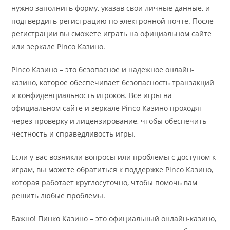
нужно заполнить форму, указав свои личные данные, и
подтвердить регистрацию по электронной почте. После
регистрации вы сможете играть на официальном сайте
или зеркале Pinco Казино.
Pinco Казино – это безопасное и надежное онлайн-
казино, которое обеспечивает безопасность транзакций
и конфиденциальность игроков. Все игры на
официальном сайте и зеркале Pinco Казино проходят
через проверку и лицензирование, чтобы обеспечить
честность и справедливость игры.
Если у вас возникли вопросы или проблемы с доступом к
играм, вы можете обратиться к поддержке Pinco Казино,
которая работает круглосуточно, чтобы помочь вам
решить любые проблемы.
Важно! Пинко Казино – это официальный онлайн-казино,