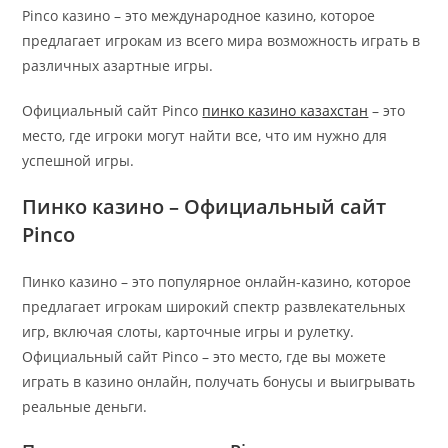
Pinco казино – это международное казино, которое
предлагает игрокам из всего мира возможность играть в
различных азартные игры.
Официальный сайт Pinco
пинко казино казахстан
– это
место, где игроки могут найти все, что им нужно для
успешной игры.
Пинко казино – Официальный сайт
Pinco
Пинко казино – это популярное онлайн-казино, которое
предлагает игрокам широкий спектр развлекательных
игр, включая слоты, карточные игры и рулетку.
Официальный сайт Pinco – это место, где вы можете
играть в казино онлайн, получать бонусы и выигрывать
реальные деньги.