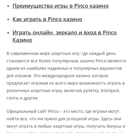
Преимущества игры в Pinco казино
Как играть в Pinco казино
Играть онлайн, зеркало и вход в Pinco
Казино
В современном мире азартных игр, где каждый день
становится все более популярным, казино Pinco является
одним из наиболее надежных и популярных вариантов
для игроков. Это международное казино, которое
предлагает игрокам из всего мира возможность играть в
различных азартные игры, включая рулетку, blackjack,
слоты и другие.
Официальный сайт Pinco – это место, где игроки могут
найти все, что им нужно для успешной игры. Здесь они
могут играть в любые азартные игры, получать бонусы и