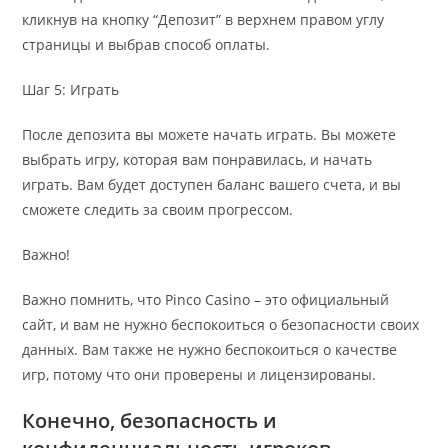
кликнув на кнопку “Депозит” в верхнем правом углу
страницы и выбрав способ оплаты.
Шаг 5: Играть
После депозита вы можете начать играть. Вы можете
выбрать игру, которая вам понравилась, и начать
играть. Вам будет доступен баланс вашего счета, и вы
сможете следить за своим прогрессом.
Важно!
Важно помнить, что Pinco Casino – это официальный
сайт, и вам не нужно беспокоиться о безопасности своих
данных. Вам также не нужно беспокоиться о качестве
игр, потому что они проверены и лицензированы.
Конечно, безопасность и