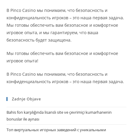
В Pinco Casino мы понимаем, что безопасность и
конфиденциальность игроков – это наша первая задача.
Мы готовы обеспечить вам безопасное и комфортное
игровое опыта, и мы гарантируем, что ваша
безопасность будет защищена.
Мы готовы обеспечить вам безопасное и комфортное
игровое опыта!
В Pinco Casino мы понимаем, что безопасность и
конфиденциальность игроков – это наша первая задача.
Zadnje Objave
Bahis fon karşılığında lisanslı site ve çevrimiçi kumarhanenin
bonuslar ile aynası
Топ виртуальных игорных заведений с уникальными