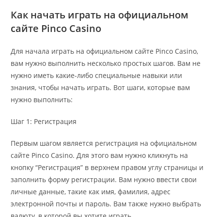
Как начать играть на официальном
сайте Pinco Casino
Для начала играть на официальном сайте Pinco Casino,
вам нужно выполнить несколько простых шагов. Вам не
нужно иметь какие-либо специальные навыки или
знания, чтобы начать играть. Вот шаги, которые вам
нужно выполнить:
Шаг 1: Регистрация
Первым шагом является регистрация на официальном
сайте Pinco Casino. Для этого вам нужно кликнуть на
кнопку “Регистрация” в верхнем правом углу страницы и
заполнить форму регистрации. Вам нужно ввести свои
личные данные, такие как имя, фамилия, адрес
электронной почты и пароль. Вам также нужно выбрать
валюту, в которой вы хотите играть.