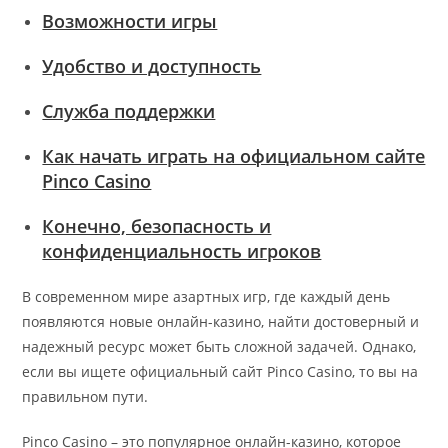
Возможности игры
Удобство и доступность
Служба поддержки
Как начать играть на официальном сайте
Pinco Casino
Конечно, безопасность и
конфиденциальность игроков
В современном мире азартных игр, где каждый день
появляются новые онлайн-казино, найти достоверный и
надежный ресурс может быть сложной задачей. Однако,
если вы ищете официальный сайт Pinco Casino, то вы на
правильном пути.
Pinco Casino – это популярное онлайн-казино, которое