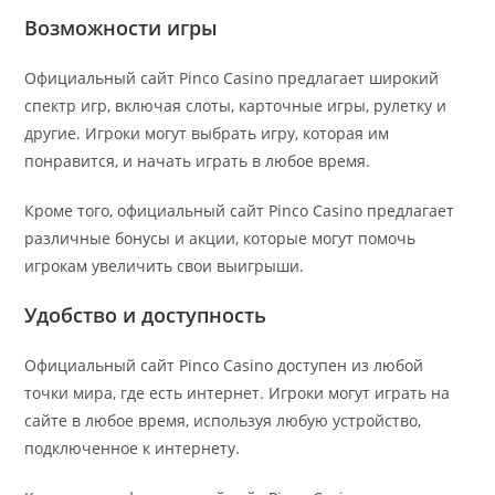
Возможности игры
Официальный сайт Pinco Casino предлагает широкий
спектр игр, включая слоты, карточные игры, рулетку и
другие. Игроки могут выбрать игру, которая им
понравится, и начать играть в любое время.
Кроме того, официальный сайт Pinco Casino предлагает
различные бонусы и акции, которые могут помочь
игрокам увеличить свои выигрыши.
Удобство и доступность
Официальный сайт Pinco Casino доступен из любой
точки мира, где есть интернет. Игроки могут играть на
сайте в любое время, используя любую устройство,
подключенное к интернету.