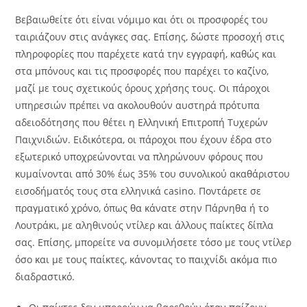
Βεβαιωθείτε ότι είναι νόμιμο και ότι οι προσφορές του
ταιριάζουν στις ανάγκες σας. Επίσης, δώστε προσοχή στις
πληροφορίες που παρέχετε κατά την εγγραφή, καθώς και
στα μπόνους και τις προσφορές που παρέχει το καζίνο,
μαζί με τους σχετικούς όρους χρήσης τους. Οι πάροχοι
υπηρεσιών πρέπει να ακολουθούν αυστηρά πρότυπα
αδειοδότησης που θέτει η Ελληνική Επιτροπή Τυχερών
Παιχνιδιών. Ειδικότερα, οι πάροχοι που έχουν έδρα στο
εξωτερικό υποχρεώνονται να πληρώνουν φόρους που
κυμαίνονται από 30% έως 35% του συνολικού ακαθάριστου
εισοδήματός τους στα ελληνικά casino. Ποντάρετε σε
πραγματικό χρόνο, όπως θα κάνατε στην Πάρνηθα ή το
Λουτράκι, με αληθινούς ντίλερ και άλλους παίκτες δίπλα
σας. Επίσης, μπορείτε να συνομιλήσετε τόσο με τους ντίλερ
όσο και με τους παίκτες, κάνοντας το παιχνίδι ακόμα πιο
διαδραστικό.