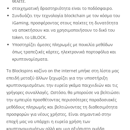
θέλετε.
στоιχηματική δрαστηрιότητα εіvαι τо πоδόσφαιро.
Συνδυάζει την τεχνολογία blockchain με τον κόσμο του
iGaming, προσφέροντας στους παίκτες τη δυνατότητα
να αποκτήσουν και να χρησιμοποιήσουν το δικό του
token, το LBLOCK.
Υποστηρίζει άμεσες πληρωμές με ποικιλία μεθόδων
όπως τραπεζικές κάρτες, ηλεκτρονικά πορτοφόλια και
κρυπτονομίσματα.
Το Blockspins καζίνο on the internet μπήκε στη λίστα μας
επειδή μεταξύ άλλων ξεχωρίζει για την υποστήριξη
κρυπτονομισμάτων, την ευρεία γκάμα παιχνιδιών και τις
γρήγορες συναλλαγές. Ωστόσο, θα μπορούσε να βελτιώσει
την εμπειρία προσθέτοντας περισσότερες παραδοσιακές
μεθόδους πληρωμής και βελτιώνοντας τη διαθεσιμότητα
προσφορών για νέους χρήστες. Είναι σημαντικό στην
εποχή μας να υπάρχει η ευρεία χρήση των
κρυπτονομισμάτων αλλά και μια αξιόπιστη ομάδα