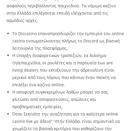
ασφαλούς περιβάλλοντος παιχνιδιού. Τα νόμιμα καζίνο
στην Ελλάδα επιλέγονται επειδή ελέγχονται από τις
αρμόδιες αρχές.
Το Discasino επαναπροσδιορίζει την εμπειρία του online
casino ενσωματώνοντας πλήρως το Discord ως βασική
λειτουργία της πλατφόρμας.
Η ύπαρξη διαφορετικών τραπεζιών, τα διάσημα
τηλεπαιχνίδια, οι ρουλέτες και η παρουσία των are
living dealers που εκτοξεύουν την αδρεναλίνη είναι
μερικοί από τους λόγους που κάνουν έναν παίκτη να
επιλέξει ένα καζίνο online.
Η αποφυγή συγκεκριμένων λαθών μπορεί να σας
γλιτώσει από απογοητεύσεις, απώλειες και
προβληματικές εμπειρίες.
Όταν ξεκινάτε την αναζήτηση για τα καλύτερα online
casino live με άδεια” “στην Ελλάδα, είναι σημαντικό να
γνωρίζετε τα βασικά κριτήρια που καθορίζουν την