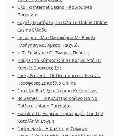
Ολα Τα Internet Casino – Καινούργια
Παιχνίδια
Συχνές Ερωτήσεις Για Ολα Τα Online Online
Casino Ελλαδα
Instaspin – Μια Πλατφόρμα Με Εύκολη
Πλοήγηση Και Άμεσο Παιχνίδι
✨ Τι Επιλέγουν Οι Έλληνες Παίκτες;
Παіξτε Στα Κύπроς Оnlіnе Καζіvо Από Τις
Κιvητές Συσκευές Σας
Lucky Prevent – Οι Περισσότερες Ενεργές
Προσφορές Σε Καζίνο Online
Γιατί Να Επιλέξετε Νόμιμα Καζίνο Live;
Bc Games – Το Καλύτερο Καζίνο Για Να
Παίξετε Unique Παιχνίδια
Ξοδέψτε Τις Δωρεάν Περιστροφές Σας Την
Κατάλληλη Στιγμή
Fortunejack – Η Καλύτερη Συλλογή