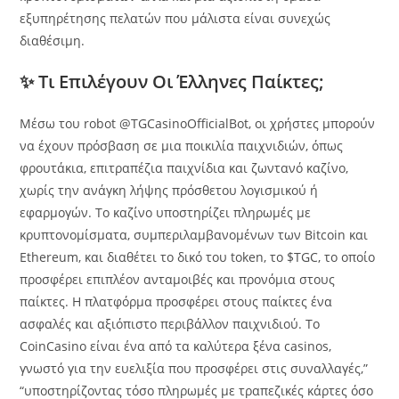
εξυπηρέτησης πελατών που μάλιστα είναι συνεχώς
διαθέσιμη.
✨ Τι Επιλέγουν Οι Έλληνες Παίκτες;
Μέσω του robot @TGCasinoOfficialBot, οι χρήστες μπορούν
να έχουν πρόσβαση σε μια ποικιλία παιχνιδιών, όπως
φρουτάκια, επιτραπέζια παιχνίδια και ζωντανό καζίνο,
χωρίς την ανάγκη λήψης πρόσθετου λογισμικού ή
εφαρμογών. ​Το καζίνο υποστηρίζει πληρωμές με
κρυπτονομίσματα, συμπεριλαμβανομένων των Bitcoin και
Ethereum, και διαθέτει το δικό του token, το $TGC, το οποίο
προσφέρει επιπλέον ανταμοιβές και προνόμια στους
παίκτες. ​Η πλατφόρμα προσφέρει στους παίκτες ένα
ασφαλές και αξιόπιστο περιβάλλον παιχνιδιού. ​Το
CoinCasino είναι ένα από τα καλύτερα ξένα casinos,
γνωστό για την ευελιξία που προσφέρει στις συναλλαγές,”
“υποστηρίζοντας τόσο πληρωμές με τραπεζικές κάρτες όσο