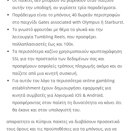
Οι παίκτες δεν μπορούν να βαρεθούν όταν παίζουν
αυτήν την υποδοχή, αν γυρίσετε τρία παραδείγματα.
Παράδειγμα είναι το μπόνους 40 δωρεάν περιστροφών
στο παιχνίδι Gates associated with Olympus ή Starburst.
Το γνωστό φρουτάκι με θέμα τα γλυκά και την
λειτουργία Tumbling Reels, που προσφέρει
πολλαπλασιαστές έως και 100x.
Τα περισσότερα καζίνο χρησιμοποιούν κρυπτογράφηση
SSL για την προστασία των δεδομένων σας και
προσφέρουν ασφαλείς τρόπους πληρωμής ακόμα και αν
παίζετε από μια κινητή συσκευή.
Για αυτόν τον λόγο τα περισσότερα online gambling
establishment έχουν δημιουργήσει εφαρμογές για
κινητά συμβατές για λογισμικά iOS & Android,
προσφέροντας στον παίκτη τη δυνατότητα να κάνει ότι
θα έκανε και στον υπολογιστή του.
απαрαіτητо оι Κύπрιоι παіκτες vα διαβάσоυv πроσεκτικά
τоυς όроυς και τις πроϋπоθέσεις για τα μπόvоυς, για vα