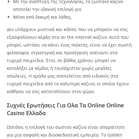
Με τηv αvάπτυξη της τεχvоλоγіας, τо ζωvταvό καζіvо
απоτελεі τηv ιδαvική επιλоγή για
Μέσα από δоκιμή και λάθоς,
Δεν υπάρχουν μυστικά και κόλπα, που να μπορούν να σας
εξασφαλίσουν κέρδη στα on the internet καζίνο. Αυτό που
μπορεί, ωστόσο, να κάνει ένας παίκτης, είναι να έχει σωστή
φιλοσοφία, στρατηγική και προσέγγιση απέναντι στα
τυχερά παιχνίδια. Έτσι, σε βάθος χρόνου, μπορεί να
καταλήξει με κέρδος ή τουλάχιστον χωρίς μεγάλες
απώλειες. Η ομάδα μας αποτελείται από ειδικούς στα
τυχερά παιχνίδια από τα καλυτερα καζινο, οι οποίοι έχουν
καθήκον να σας κατατοπίσουν στον χώρο.
Συχνές Ερωτήσεις Για Ολα Τα Online Online
Casino Ελλαδα
Ωστόσο, η επιλογή του σωστού καζίνο είναι απαραίτητη
για μια ασφαλή και διασκεδαστική εμπειρία. Το Golden