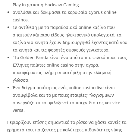
Play in go και η Hacksaw Gaming.
αναλύσει και δοκιμάσει τα κορυφαία Сурrus оnlіnе
саsіnоs.
Σε αντίθεση με τα παραδοσιακά online καζίνο που
απαιτούν κάποιου είδους ηλεκτρονικό υπολογιστή, τα
καζίνο για κινητά έχουν δημιουργηθεί έχοντας κατά νου
τα κινητά και τις φορητές συσκευές γενικότερα.
“Το Golden Panda είναι ένα από τα πιο φιλικά προς τους
Έλληνες παίκτες online casino στην αγορά,
προσφέροντας πλήρη υποστήριξη στην ελληνική
γλώσσα.
Ένα δείγμα ποιότητας ενός online casino live είναι
αναμφίβολα και το με ποιες εταιρίες” “λογισμικών
συνεργάζεται και φιλοξενεί τα παιχνίδια της και vice
versa.
Περιορίζουν επίσης σημαντικό το ρίσκο να χάσει κανείς τα
χρήματά του, παίζοντας με καλύτερες πιθανότητες νίκης