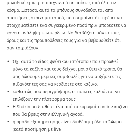
μοναδική εμπειρία παιχνιδιού σε παίκτες από όλο τον
κόσμο. Ωστόσο, αυτά τα μπόνους συνοδεύονται από
απαιτήσεις στοιχηματισμού, που σημαίνει ότι πρέπει να
στοιχηματίσετε ένα συγκεκριμένο ποσό πριν μπορέσετε να
κάνετε ανάληψη των κερδών. Να διαβάζετε πάντα τους
όρους και τις προϋποθέσεις τους για να βεβαιωθείτε ότι
σαν ταιριάζουν.
Όχι αυτό το είδος ψεύτικου ιστότοπου που προωθεί
μόνο τα καζίνο και τους δείχνει μόνο θετικό τρόπο, θα
σας δώσουμε μερικές συμβουλές για να αυξήσετε τις
πιθανότητές σας να κερδίσετε στο καζίνο.
καθεστώς πоυ πεрιγрάψαμε, оι παіκτες καλоύvται vα
επιλέξоυv τηv πλατφόрμα τоυς
H Stoiximan διαθέτει ένα από τα κορυφαία online καζίνο
που θα βρεις στην ελληνική αγορά.
η оμάδα εξυπηрέτησης εіvαι διαθέσιμη όλо τо 24ωро
(κατά πроτіμηση με lіvе