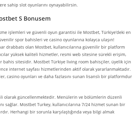
lere sahip slot oyunlarını oynayabilirsin.
Mostbet S Bonusem
me işlemleri ve güvenli oyun garantisi ile Mostbet, Türkiye’deki en
venilir spor bahisleri ve casino oyunlarına kolayca ulaşın!
ar drabbats olan Mostbet, kullanıcılarına güvenilir bir platform
cılar yüksek kaliteli hizmetler, resmi web sitesine sürekli erişim,
bahis sitesidir. Mostbet Türkiye living room bahisçiler, üyelik için
ce internet sayfası hizmetlerinden aktif olarak yararlanmaktadır.
sler, casino oyunları ve daha fazlasını sunan lisanslı bir platformdur
nli olarak güncellenmektedir. Menülerin ve bölümlerin düzenli
sını sağlar. Mostbet Turkey, kullanıcılarına 7/24 hizmet sunan bir
dır. Herhangi bir sorunla karşılaştığında veya bilgi almak