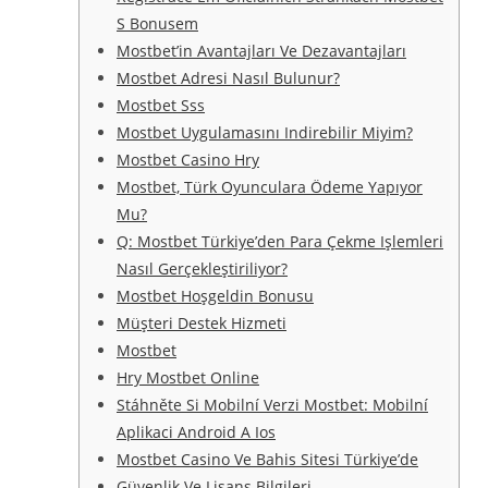
S Bonusem
Mostbet’in Avantajları Ve Dezavantajları
Mostbet Adresi Nasıl Bulunur?
Mostbet Sss
Mostbet Uygulamasını Indirebilir Miyim?
Mostbet Casino Hry
Mostbet, Türk Oyunculara Ödeme Yapıyor
Mu?
Q: Mostbet Türkiye’den Para Çekme Işlemleri
Nasıl Gerçekleştiriliyor?
Mostbet Hoşgeldin Bonusu
Müşteri Destek Hizmeti
Mostbet
Hry Mostbet Online
Stáhněte Si Mobilní Verzi Mostbet: Mobilní
Aplikaci Android A Ios
Mostbet Casino Ve Bahis Sitesi Türkiye’de
Güvenlik Ve Lisans Bilgileri