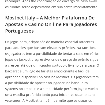
recompra. Após the confirmação do encargo de cash away,
os fundos serão depositados em sua conta imediatamente.
Mostbet Italy – A Melhor Plataforma De
Apostas E Casino On-line Para Jogadores
Portugueses
Os jogos para jackpot são de maneira especial atraentes
para aqueles que buscam elevados prêmios. Na Mostbet,
os jogadores tem a possibilidade de tentar a caso em vários
jogos de jackpot progressivo, onde o preço do prêmio sigue
a crescer até que um jogador sortudo o liviano para casa. O
baccarat é um jogo de tarjetas emocionante e fácil de
aprender, disponível no cassino Mostbet. Os jogadores tem
a possibilidade de apostar no jogador, no banqueiro,
systems no empate, e a simplicidade perform jogo o vuelta
uma escolha preferida tanto para iniciantes quanto para
veteranos. A Mostbet também permite que os usuários