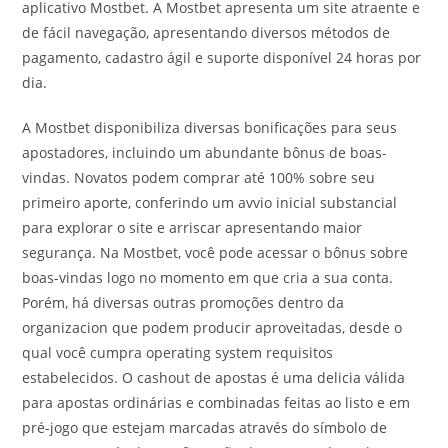
aplicativo Mostbet. A Mostbet apresenta um site atraente e
de fácil navegação, apresentando diversos métodos de
pagamento, cadastro ágil e suporte disponível 24 horas por
dia.
A Mostbet disponibiliza diversas bonificações para seus
apostadores, incluindo um abundante bônus de boas-
vindas. Novatos podem comprar até 100% sobre seu
primeiro aporte, conferindo um avvio inicial substancial
para explorar o site e arriscar apresentando maior
segurança. Na Mostbet, você pode acessar o bônus sobre
boas-vindas logo no momento em que cria a sua conta.
Porém, há diversas outras promoções dentro da
organizacion que podem producir aproveitadas, desde o
qual você cumpra operating system requisitos
estabelecidos. O cashout de apostas é uma delicia válida
para apostas ordinárias e combinadas feitas ao listo e em
pré-jogo que estejam marcadas através do símbolo de