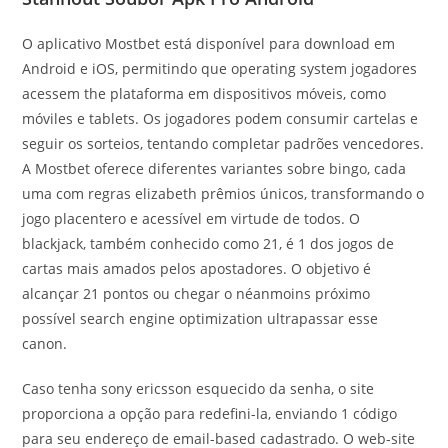
O aplicativo Mostbet está disponível para download em
Android e iOS, permitindo que operating system jogadores
acessem the plataforma em dispositivos móveis, como
móviles e tablets. Os jogadores podem consumir cartelas e
seguir os sorteios, tentando completar padrões vencedores.
A Mostbet oferece diferentes variantes sobre bingo, cada
uma com regras elizabeth prêmios únicos, transformando o
jogo placentero e acessível em virtude de todos. O
blackjack, também conhecido como 21, é 1 dos jogos de
cartas mais amados pelos apostadores. O objetivo é
alcançar 21 pontos ou chegar o néanmoins próximo
possível search engine optimization ultrapassar esse
canon.
Caso tenha sony ericsson esquecido da senha, o site
proporciona a opção para redefini-la, enviando 1 código
para seu endereço de email-based cadastrado. O web-site