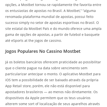
opções, a Mostbet tornou-se rapidamente the favorita entre
os entusiastas de apostas no Brasil. A Mostbet,” “alguma
renomada plataforma mundial de apostas, possui feito
sucesso simply no setor de apostas esportivas no Brasil. O
site estatal da Mostbet País e do mundo oferece uma ampla
gama de opções de apostas, a partir de futebol e basquete
até eSports at the jogos de cassino.
Jogos Populares No Cassino Mostbet
Já os boletos bancários oferecem praticidade ao possibilitar
que o cliente pague na data sobre vencimento sem
particularizar antecipar o monto. O aplicativo Mostbet para
iOS tem a possibilidade de ser baixado através da própria
App Retail store, porém, ele não está disponível para
apostadores brasileiros — ao menos não diretamente. Os
dispositivos da Apple permitem que os teus usuários
alterem some sort of localização de seus aparelhos através