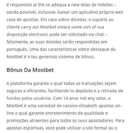
é responsivo at the se adequa a new telas de móviles –
sendo possível, inclusive, baixar um aplicativo próprio weil
casa de apostas. Em caso sobre dúvidas, o suporte ao
cliente carry out Mostbet estará some sort of sua
disposição electronic pode ser solicitado via chat –
felizmente, as suas dúvidas serão respondidas em
português. Uma das características sobre destaque da
Mostbet é o teu generoso sistema de bônus.
Bônus Da Mostbet
A plataforma garante o qual todas as transações sejam
seguras e eficientes, facilitando to depósito e a retirada de
fundos pelos usuários. Com 14 anos not any setor, a
Mostbet é uma sociedad de cassino elizabeth apostas on-
line o qual garante entretenimento de qualidade e
promoções atraentes para todos os seus apostadores. Para
apostas esportivas, você pode utilizar o site formal ou o