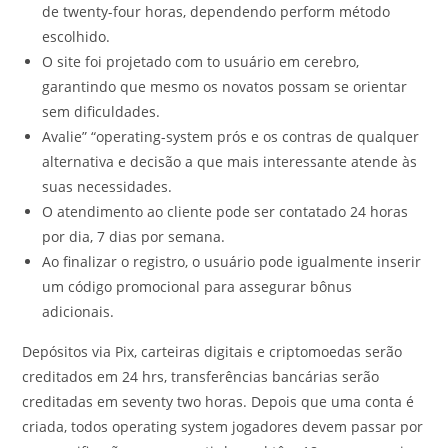
de twenty-four horas, dependendo perform método
escolhido.
O site foi projetado com to usuário em cerebro,
garantindo que mesmo os novatos possam se orientar
sem dificuldades.
Avalie” “operating-system prós e os contras de qualquer
alternativa e decisão a que mais interessante atende às
suas necessidades.
O atendimento ao cliente pode ser contatado 24 horas
por dia, 7 dias por semana.
Ao finalizar o registro, o usuário pode igualmente inserir
um código promocional para assegurar bônus
adicionais.
Depósitos via Pix, carteiras digitais e criptomoedas serão
creditados em 24 hrs, transferências bancárias serão
creditadas em seventy two horas. Depois que uma conta é
criada, todos operating system jogadores devem passar por