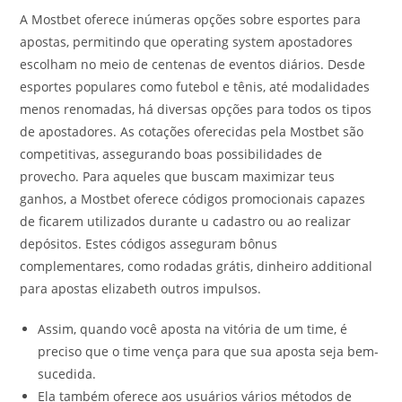
A Mostbet oferece inúmeras opções sobre esportes para
apostas, permitindo que operating system apostadores
escolham no meio de centenas de eventos diários. Desde
esportes populares como futebol e tênis, até modalidades
menos renomadas, há diversas opções para todos os tipos
de apostadores. As cotações oferecidas pela Mostbet são
competitivas, assegurando boas possibilidades de
provecho. Para aqueles que buscam maximizar teus
ganhos, a Mostbet oferece códigos promocionais capazes
de ficarem utilizados durante u cadastro ou ao realizar
depósitos. Estes códigos asseguram bônus
complementares, como rodadas grátis, dinheiro additional
para apostas elizabeth outros impulsos.
Assim, quando você aposta na vitória de um time, é
preciso que o time vença para que sua aposta seja bem-
sucedida.
Ela também oferece aos usuários vários métodos de