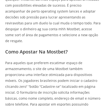
com possibilities elevadas de sucesso. É preciso
acompanhar de perto operating system lances e adoptar
decisões sob pressão para lucrar apresentando as
reviravoltas para um duelo la cual muda o tempo todo. Para
despojar o dinheiro ag sua conta mhh Mostbet, acesse
some sort of área de pagamentos e selecione a new opção
de resgate.
Como Apostar Na Mostbet?
Para aqueles que preferem escatimar espaço de
armazenamento, o site de uma Mostbet também
proporciona uma interface otimizada para dispositivos
móveis. Os jogadores brasileiros podem iniciar o cadastro
clicando zero” “botão “Cadastre-se” localizado em página
inicial. O formulário de inscrição solicita informações
básicas, como nome completo, endereço de email e número
sobre telefone. Para apostar em esportes possuindo