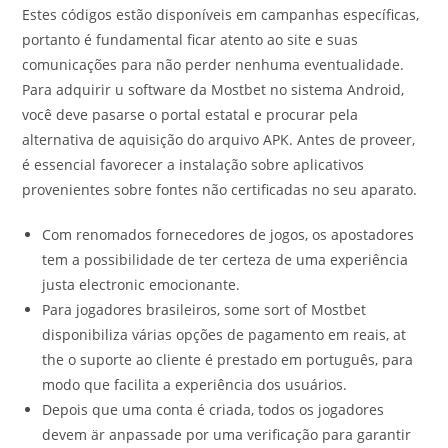
Estes códigos estão disponíveis em campanhas específicas,
portanto é fundamental ficar atento ao site e suas
comunicações para não perder nenhuma eventualidade.
Para adquirir u software da Mostbet no sistema Android,
você deve pasarse o portal estatal e procurar pela
alternativa de aquisição do arquivo APK. Antes de proveer,
é essencial favorecer a instalação sobre aplicativos
provenientes sobre fontes não certificadas no seu aparato.
Com renomados fornecedores de jogos, os apostadores
tem a possibilidade de ter certeza de uma experiência
justa electronic emocionante.
Para jogadores brasileiros, some sort of Mostbet
disponibiliza várias opções de pagamento em reais, at
the o suporte ao cliente é prestado em português, para
modo que facilita a experiência dos usuários.
Depois que uma conta é criada, todos os jogadores
devem är anpassade por uma verificação para garantir