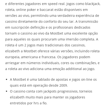
e diferentes jogadores em speed real. Jogos como blackjack,
roleta, online poker e baccarat estão disponíveis em
versões ao vivo, permitindo uma verdadeira experiência de
cassino diretamente do conforto do seu lar. A transmissão
em suscripción definição e os profissionais dedicados
tornam o cassino ao vivo da Mostbet uma excelente opção
para aqueles os quais procuram uma imersão completa. A
roleta é um 2 jogos mais tradicionais dos cassinos,
elizabeth a Mostbet oferece várias versões, incluindo roleta
europeia, americana e francesa. Os jogadores podem
arriesgar em números individuais, cores ou combinações, e
a roleta ao vivo adiciona uma emoção additional ao jogo.
A Mostbet é uma tablado de apostas e jogos on-line os
quais está em operação desde 2009.
O cassino conta com jackpots progressivos, torneios
elizabeth muito mais para manter os jogadores
entretidos por hrs a fio.