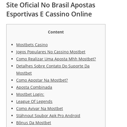
Site Oficial No Brasil Apostas
Esportivas E Cassino Online
Content
Mostbets Casino
Jogos Populares No Cassino Mostbet
Como Realizar Uma Aposta Mhh Mostbet?
Detalhes Sobre Contato Do Suporte Da
Mostbet
Como Apostar Na Mostbet?
Aposta Combinada
Mostbet Login:
League Of Legends
Como Avivar Na Mostbet
Stáhnout Soubor Apk Pro Android
Bônus Da Mostbet