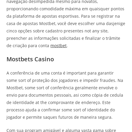
navegação desimpedida mesmo para novatos,
proporcionando comodidade máxima em quaisquer pontos
da plataforma de apostas esportivas. Para se registrar na
casa de apostas Mostbet, você deve escolher uma dasjenige
cinco opções sobre cadastro presentes not any site,
preencher as informações solicitadas e finalizar o trâmite
de criação para conta
mostbet
.
Mostbets Casino
A conferência de uma conta é important para garantir
some sort of proteção dos jogadores e impedir fraudes. Na
Mostbet, some sort of conferência geralmente envolve o
envio para documentos pessoais, asi como cópia de cedula
de identidade at the comprovante de endereço. Este
processo ajuda a confirmar some sort of identidade do
jogador e permite saques futuros de maneira segura.
Com sua program amigável e alguma vasta gama sobre