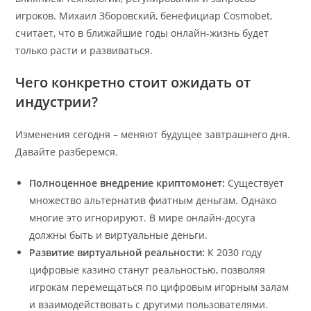
игроков. Михаил Зборовский, бенефициар Cosmobet,
считает, что в ближайшие годы онлайн-жизнь будет
только расти и развиваться.
Чего конкретно стоит ожидать от
индустрии?
Изменения сегодня – меняют будущее завтрашнего дня.
Давайте разберемся.
Полноценное внедрение криптомонет:
Существует
множество альтернатив фиатным деньгам. Однако
многие это игнорируют. В мире онлайн-досуга
должны быть и виртуальные деньги.
Развитие виртуальной реальности:
К 2030 году
цифровые казино станут реальностью, позволяя
игрокам перемещаться по цифровым игорным залам
и взаимодействовать с другими пользователями.