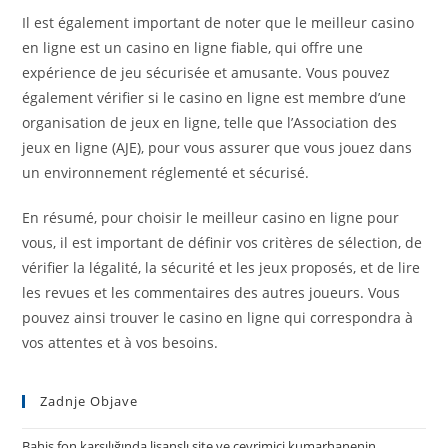
Il est également important de noter que le meilleur casino
en ligne est un casino en ligne fiable, qui offre une
expérience de jeu sécurisée et amusante. Vous pouvez
également vérifier si le casino en ligne est membre d’une
organisation de jeux en ligne, telle que l’Association des
jeux en ligne (AJE), pour vous assurer que vous jouez dans
un environnement réglementé et sécurisé.
En résumé, pour choisir le meilleur casino en ligne pour
vous, il est important de définir vos critères de sélection, de
vérifier la légalité, la sécurité et les jeux proposés, et de lire
les revues et les commentaires des autres joueurs. Vous
pouvez ainsi trouver le casino en ligne qui correspondra à
vos attentes et à vos besoins.
Zadnje Objave
Bahis fon karşılığında lisanslı site ve çevrimiçi kumarhanenin