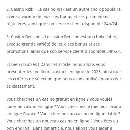
2. Casino Rizk – Le casino Rizk est un autre choix populaire,
avec sa variété de jeux, ses bonus et ses promotions
régulières, ainsi que son service client disponible 24h/24.
3. Casino Betsson – Le casino Betsson est un choix fiable,
avec sa grande variété de jeux, ses bonus et ses
promotions, ainsi que son service client disponible 24h/24.
Et bien d’autres ! Dans cet article, nous allons vous
présenter les meilleurs casinos en ligne de 2025, ainsi que
les critères de sélection que nous avons utilisés pour créer
ce classement.
Vous cherchez un casino gratuit en ligne ? Vous voulez
jouer au casino en ligne ? Vous cherchez le meilleur casino
en ligne France ? Vous cherchez un casino en ligne fiable ?
Vous cherchez un nouveau casino en ligne ? Vous êtes au
bon endroit ! Dans cet article, nous allons vous aider à