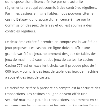
qui dispose d’une licence émise par une autorité
réglementaire et qui est soumis à des contrôles réguliers.
Parmi les casinos en ligne fiables, nous pouvons citer le
casino
Betway
, qui dispose d’une licence émise par la
Commission des jeux de Jersey et qui est soumis à des
contrôles réguliers.
Le deuxième critère à prendre en compte est la variété de
jeux proposés. Les casinos en ligne doivent offrir une
grande variété de jeux, notamment des jeux de table, des
jeux de machine à sous et des jeux de cartes. Le casino
Casino
777 est un excellent choix, car il propose plus de 1
000 jeux, y compris des jeux de table, des jeux de machine
à sous et des jeux de cartes.
Le troisième critère à prendre en compte est la sécurité des
transactions. Les casinos en ligne doivent offrir une
sécurité maximale pour les transactions, notamment en ce
qui concerne les paiements et les retraits. Le casino
Casino