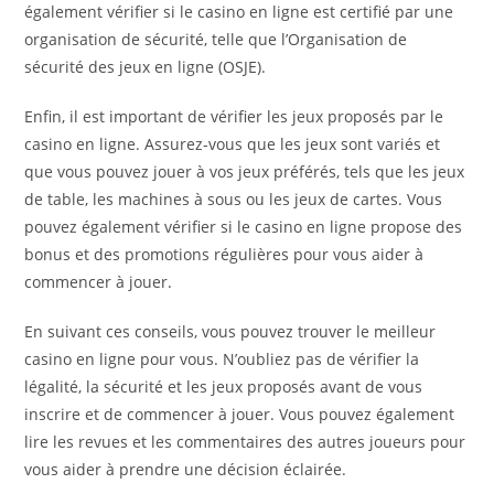
également vérifier si le casino en ligne est certifié par une
organisation de sécurité, telle que l’Organisation de
sécurité des jeux en ligne (OSJE).
Enfin, il est important de vérifier les jeux proposés par le
casino en ligne. Assurez-vous que les jeux sont variés et
que vous pouvez jouer à vos jeux préférés, tels que les jeux
de table, les machines à sous ou les jeux de cartes. Vous
pouvez également vérifier si le casino en ligne propose des
bonus et des promotions régulières pour vous aider à
commencer à jouer.
En suivant ces conseils, vous pouvez trouver le meilleur
casino en ligne pour vous. N’oubliez pas de vérifier la
légalité, la sécurité et les jeux proposés avant de vous
inscrire et de commencer à jouer. Vous pouvez également
lire les revues et les commentaires des autres joueurs pour
vous aider à prendre une décision éclairée.