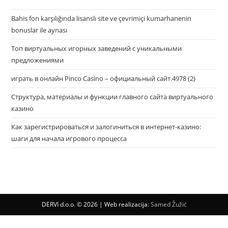
Bahis fon karşılığında lisanslı site ve çevrimiçi kumarhanenin
bonuslar ile aynası
Топ виртуальных игорных заведений с уникальными
предложениями
играть в онлайн Pinco Casino – официальный сайт.4978 (2)
Структура, материалы и функции главного сайта виртуального
казино
Как зарегистрироваться и залогиниться в интернет-казино:
шаги для начала игрового процесса
DERVI d.o.o. © 2026 | Web realizacija:
Samed Žužić