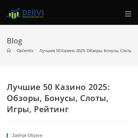
Blog
>
Općenito
>
Лучшие 50 Казино 2025: Обзоры, Бонусы, Слоты, И
Лучшие 50 Казино 2025:
Обзоры, Бонусы, Слоты,
Игры, Рейтинг
Zadnje Objave