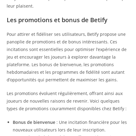
leur plaisent.
Les promotions et bonus de Betify
Pour attirer et fidéliser ses utilisateurs, Betify propose une
panoplie de promotions et de bonus intéressants. Ces
incitations sont essentielles pour optimiser l’expérience de
jeu et encourager les joueurs à explorer davantage la
plateforme. Les bonus de bienvenue, les promotions
hebdomadaires et les programmes de fidélité sont autant
d’opportunités qui permettent de maximiser les gains.
Les promotions évoluent régulièrement, offrant ainsi aux
joueurs de nouvelles raisons de revenir. Voici quelques
types de promotions couramment disponibles chez Betify :
Bonus de bienvenue
: Une incitation financière pour les
nouveaux utilisateurs lors de leur inscription.