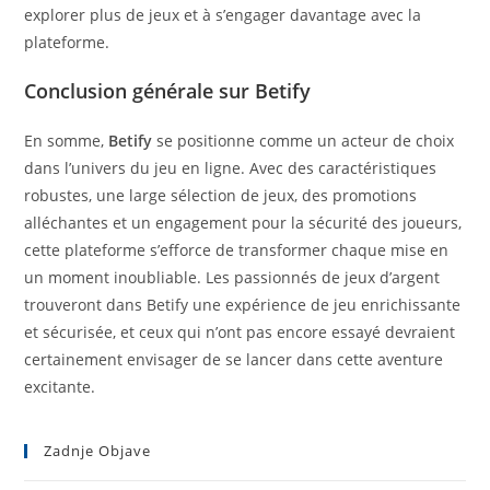
explorer plus de jeux et à s’engager davantage avec la
plateforme.
Conclusion générale sur Betify
En somme,
Betify
se positionne comme un acteur de choix
dans l’univers du jeu en ligne. Avec des caractéristiques
robustes, une large sélection de jeux, des promotions
alléchantes et un engagement pour la sécurité des joueurs,
cette plateforme s’efforce de transformer chaque mise en
un moment inoubliable. Les passionnés de jeux d’argent
trouveront dans Betify une expérience de jeu enrichissante
et sécurisée, et ceux qui n’ont pas encore essayé devraient
certainement envisager de se lancer dans cette aventure
excitante.
Zadnje Objave