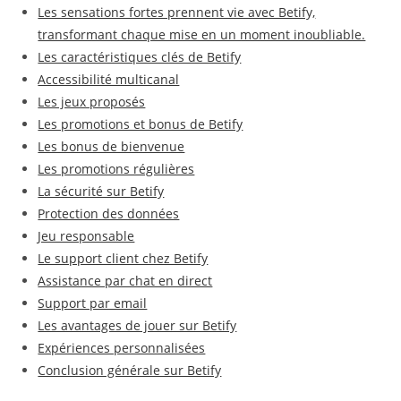
Les sensations fortes prennent vie avec Betify,
transformant chaque mise en un moment inoubliable.
Les caractéristiques clés de Betify
Accessibilité multicanal
Les jeux proposés
Les promotions et bonus de Betify
Les bonus de bienvenue
Les promotions régulières
La sécurité sur Betify
Protection des données
Jeu responsable
Le support client chez Betify
Assistance par chat en direct
Support par email
Les avantages de jouer sur Betify
Expériences personnalisées
Conclusion générale sur Betify