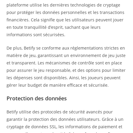
plateforme utilise les dernières technologies de cryptage
pour protéger les données personnelles et les transactions
financières. Cela signifie que les utilisateurs peuvent jouer
en toute tranquillité d’esprit, sachant que leurs
informations sont sécurisées.
De plus, Betify se conforme aux réglementations strictes en
matière de jeu, garantissant un environnement de jeu juste
et transparent. Les mécanismes de contrôle sont en place
pour assurer le jeu responsable, et des options pour limiter
les dépenses sont disponibles. Ainsi, les joueurs peuvent
gérer leur budget de manière efficace et sécurisée.
Protection des données
Betify utilise des protocoles de sécurité avancés pour
garantir la protection des données utilisateurs. Grâce à un
cryptage de données SSL, les informations de paiement et