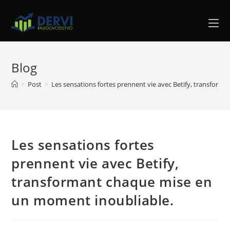
Blog
>
Post
>
Les sensations fortes prennent vie avec Betify, transfor
Les sensations fortes
prennent vie avec Betify,
transformant chaque mise en
un moment inoubliable.