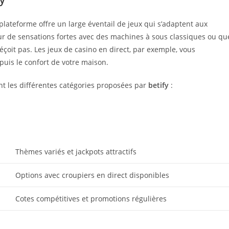
 plateforme offre un large éventail de jeux qui s’adaptent aux
ur de sensations fortes avec des machines à sous classiques ou qu
çoit pas. Les jeux de casino en direct, par exemple, vous
puis le confort de votre maison.
lant les différentes catégories proposées par
betify
:
Thèmes variés et jackpots attractifs
Options avec croupiers en direct disponibles
Cotes compétitives et promotions régulières