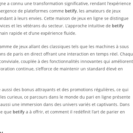
gne a connu une transformation significative, rendant l’expérience
l’émergence de plateformes comme
betify
, les amateurs de jeux
ondant à leurs envies. Cette maison de jeux en ligne se distingue
novices et les vétérans du secteur. L’approche intuitive de
betify
main rapide et d’une expérience fluide.
amme de jeux allant des classiques tels que les machines à sous
ons de paris en direct offrant une interaction en temps réel. Chaq
onviviale, couplée à des fonctionnalités innovantes qui améliorent
lioration continue, s’efforce de maintenir un standard élevé en
aussi des bonus attrayants et des promotions régulières, ce qui
les curieux, ce parcours dans le monde du pari en ligne présente
aussi une immersion dans des univers variés et captivants. Dans
 ce que
betify
a à offrir, et comment il redéfinit l’art de parier en
fy