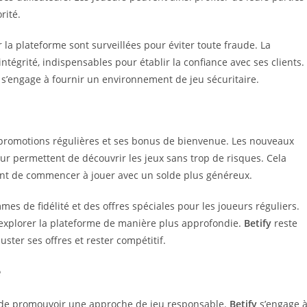
rité.
r la plateforme sont surveillées pour éviter toute fraude. La
tégrité, indispensables pour établir la confiance avec ses clients.
s’engage à fournir un environnement de jeu sécuritaire.
promotions régulières et ses bonus de bienvenue. Les nouveaux
leur permettent de découvrir les jeux sans trop de risques. Cela
ant de commencer à jouer avec un solde plus généreux.
 de fidélité et des offres spéciales pour les joueurs réguliers.
à explorer la plateforme de manière plus approfondie.
Betify
reste
ter ses offres et rester compétitif.
e
tiel de promouvoir une approche de jeu responsable.
Betify
s’engage 