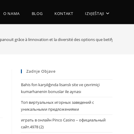
O NAMA
BLOG
KONTAKT
IZVJEŠTAJI
épanouit grâce à linnovation et la diversité des options que betify met à v
Zadnje Objave
Bahis fon karşılığında lisanslı site ve çevrimiçi
kumarhanenin bonuslar ile aynası
Топ виртуальных игорных заведений с
уникальными предложениями
играть в онлайн Pinco Casino – официальный
сайт.4978 (2)