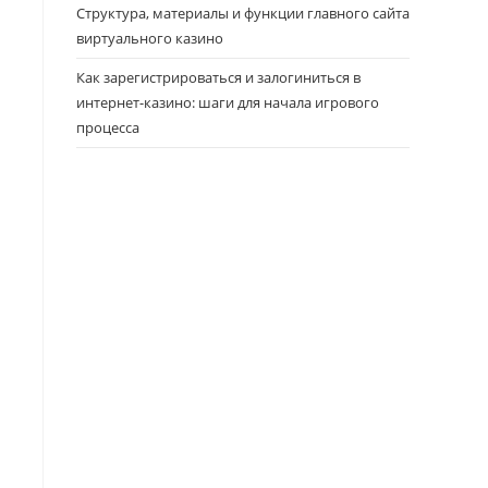
Структура, материалы и функции главного сайта
виртуального казино
Как зарегистрироваться и залогиниться в
интернет-казино: шаги для начала игрового
процесса