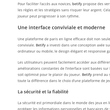
Pour faciliter l’accès aux novices,
betify
propose des vers
les règles et les stratégies sans risquer leur argent. Ce
joueur peut progresser à son rythme.
Une interface conviviale et moderne
Une plateforme de paris en ligne efficace doit non seule
conviviale.
Betify
a investi dans une conception axée sur 
ordinateur ou mobile, le design élégant et responsive 
Les utilisateurs peuvent facilement accéder aux différe
améliorations constantes de l’interface sont basées sur 
soit optimisé pour le plaisir du joueur.
Betify
prend au sé
toute la différence dans le choix d’une plateforme de je
La sécurité et la fiabilité
La sécurité est primordiale dans le monde des jeux en l
protéger les informations personnelles et bancaires de s