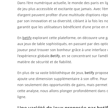
Dans l’ère numérique actuelle, le monde des paris en li
de jeu plus accessible et excitante que jamais. Avec 
d’argent peuvent profiter d’une multitude d’options rép
par son innovation et sa diversité, ciblant à la fois les 
garantit que les utilisateurs bénéficient d’une prise en 
En
betify
explorant cette plateforme, on découvre une g
aux jeux de table sophistiqués, en passant par des opti
joueur peut trouver son bonheur grâce à une interface c
l’expérience globale.
Betify
, en se concentrant sur l’amé
matière de sécurité et de fiabilité.
En plus de sa vaste bibliothèque de jeux,
betify
propose 
ajoute une dimension supplémentaire à son offre. Pour 
non seulement des opportunités de gains, mais permet 
cette analyse, nous allons plonger profondément dans
ligne.
Une variété de jeux proposée par beti