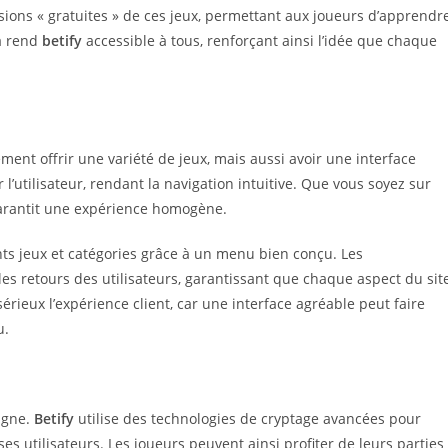
ions « gratuites » de ces jeux, permettant aux joueurs d’apprendr
la rend
betify
accessible à tous, renforçant ainsi l’idée que chaque
ment offrir une variété de jeux, mais aussi avoir une interface
l’utilisateur, rendant la navigation intuitive. Que vous soyez sur
garantit une expérience homogène.
nts jeux et catégories grâce à un menu bien conçu. Les
les retours des utilisateurs, garantissant que chaque aspect du sit
rieux l’expérience client, car une interface agréable peut faire
u.
igne.
Betify
utilise des technologies de cryptage avancées pour
es utilisateurs. Les joueurs peuvent ainsi profiter de leurs parties