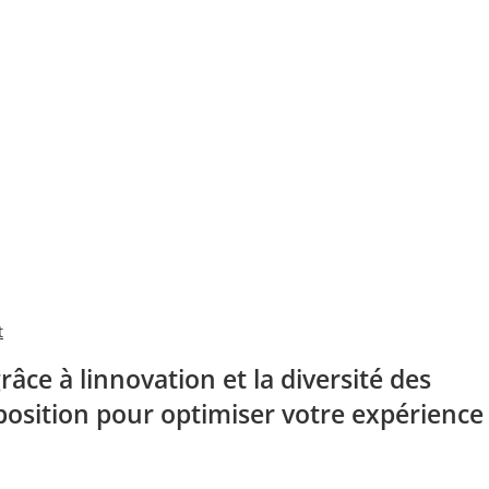
t
râce à linnovation et la diversité des
sposition pour optimiser votre expérience