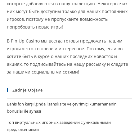
которые добавляются в нашу коллекцию. Некоторые из
них могут быть доступны только для наших постоянных
игроков, поэтому не пропускайте возможность
попробовать новые игры!
В Pin Up Casino мы всегда готовы предложить нашим
игрокам что-то новое и интересное. Поэтому, если вы
хотите быть в курсе о наших последних новостях и
акциях, то подписывайтесь на нашу рассылку и следите
за нашими социальными сетями!
Zadnje Objave
Bahis fon karşılığında lisanslı site ve çevrimiçi kumarhanenin
bonuslar ile aynası
Топ виртуальных игорных заведений с уникальными
предложениями