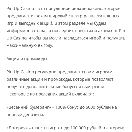
Pin Up Casino – это популярное онлайн-казино, которое
предлагает игрокам широкий спектр развлекательных
игр и выгодных акций. В этом разделе мы будем
информировать вас о последних новостях и акциях от Pin
Up Casino, чтобы вы могли насладиться игрой и получать
максимальную выгоду.
Акции и промокоды
Pin Up Casino регулярно предлагает своим игрокам
различные акции и промокоды, которые позволяют
получать дополнительные бонусы и выигрыши.
Некоторые из последних акций включают:
«Весенний бумеранг» – 100% бонус до 5000 рублей на
первые депозиты;
«Лотерея» – шанс выиграть до 100 000 рублей в лотереи;