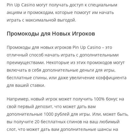
Pin Up Casino могут получать доступ к специальным
акциям и промокодам, которые помогут им начать
играть с максимальной выгодой.
Промокоды для Новых Игроков
Промокоды для новых игроков Pin Up Casino – это
отличный способ начать играть с дополнительными
преимуществами. Некоторые из этих промокодов могут
включать в себя дополнительные деньги для игры,
бесплатные спины, или даже увеличение коэффициента
для вашей ставки.
Например, новый игрок может получить 100% бонус на
свой первый депозит, что может дать вам
дополнительные 1000 рублей для игры. Или, может быть,
вы получите 20 бесплатных спинов на ваш любимый
слот, что может дать вам дополнительные шансы на