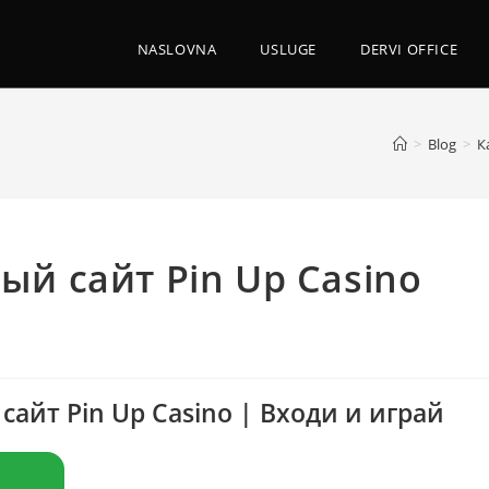
NASLOVNA
USLUGE
DERVI OFFICE
>
Blog
>
К
й сайт Pin Up Casino
айт Pin Up Casino | Входи и играй