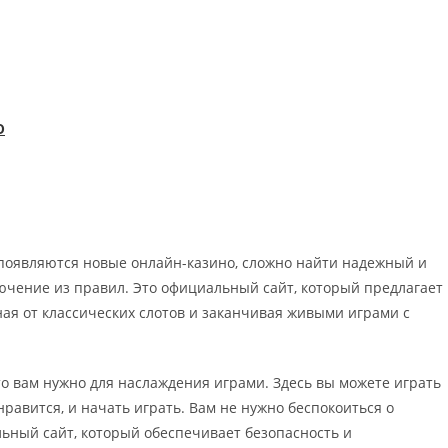
o
 появляются новые онлайн-казино, сложно найти надежный и
лючение из правил. Это официальный сайт, который предлагает
ая от классических слотов и заканчивая живыми играми с
 что вам нужно для наслаждения играми. Здесь вы можете играть
нравится, и начать играть. Вам не нужно беспокоиться о
альный сайт, который обеспечивает безопасность и