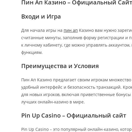
Пин Ап Казино – Официальный Сай
Входи и Игра
Для начала игры на
пин ап
Казино вам нужно зареги
считанные минуты, заполнив форму регистрации и по
к личному кабинету, где можно управлять аккаунтом
функциям.
Преимущества и Условия
Пин Ап Казино предлагает своим игрокам множество 
удобный интерфейс и безопасность транзакций. Кром
для новых игроков, включая приветственные бонусы 
лучших онлайн-казино в мире.
Pin Up Casino – Официальный сайт
Pin Up Casino – это популярный онлайн-казино, кото