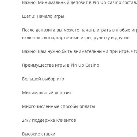
Важно! Минимальный депозит в Pin Up Casino составл
Шаг 3: Начало игры
После депозита вы можете начать играть в любые иг
включая слоты, карточные игры, рулетку и другие.
Важно! Вам нужно быть внимательными при игре, что
Преимущества игры в Pin Up Casino
Большой выбор игр
Минимальный депозит
Многочисленные способы оплаты
24/7 поддержка клиентов
Высокие ставки