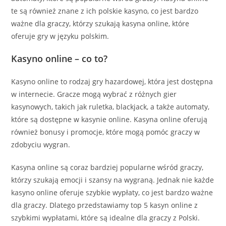
te są również znane z ich polskie kasyno, co jest bardzo
ważne dla graczy, którzy szukają kasyna online, które
oferuje gry w języku polskim.
Kasyno online – co to?
Kasyno online to rodzaj gry hazardowej, która jest dostępna
w internecie. Gracze mogą wybrać z różnych gier
kasynowych, takich jak ruletka, blackjack, a także automaty,
które są dostępne w kasynie online. Kasyna online oferują
również bonusy i promocje, które mogą pomóc graczy w
zdobyciu wygran.
Kasyna online są coraz bardziej popularne wśród graczy,
którzy szukają emocji i szansy na wygraną. Jednak nie każde
kasyno online oferuje szybkie wypłaty, co jest bardzo ważne
dla graczy. Dlatego przedstawiamy top 5 kasyn online z
szybkimi wypłatami, które są idealne dla graczy z Polski.