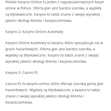
Polskie Kasyno Online to jeden z najpopularniejszych kasyn
online w Polsce. Oferta gier jest bardzo szeroka, a wypłaty
są błyskawiczne. Kasyno to także znane z swojej wysokiej
jakości obsługi klienta i bezpieczeństwa.
Kasyno 2: Kasyno Online Automaty
Kasyno Online Automaty to kasyno, które specjalizuje się w
grach hazardowych. Oferta gier jest bardzo szeroka, a
wypłaty są błyskawiczne. Kasyno to także znane z swojej
wysokiej jakości obsługi klienta i bezpieczeństwa.
Kasyno 3: Casino PL
Casino PL to kasyno online, które oferuje szeroką gamę gier
hazardowych. Wypłaty są błyskawiczne, a kasyno to także
znane z swojej wysokiej jakości obsługi klienta i
bezpieczeństwa.