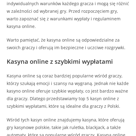
indywidualnych warunków każdego gracza i mogą się różnić
w zależności od wybranej gry. Przed rozpoczęciem gry,
warto zapoznać się z warunkami wypłaty i regulaminem
kasyna online.
Warto pamiętać, że kasyna online są odpowiedzialne za
swoich graczy i oferują im bezpieczne i uczciwe rozgrywki.
Kasyna online z szybkimi wypłatami
Kasyna online są coraz bardziej popularne wśród graczy,
którzy szukają emocji i szansy na wygraną. Jednak nie każde
kasyno online oferuje szybkie wypłaty, co jest bardzo ważne
dla graczy. Dlatego przedstawiamy top 5 kasyn online z
szybkimi wypłatami, które są idealne dla graczy z Polski.
Wśród tych kasyn online znajdujemy kasyna, które oferują
gry kasynowe polskie, takie jak ruletka, blackjack, a także
automaty, które są popularne wśród graczy. Kasyna online