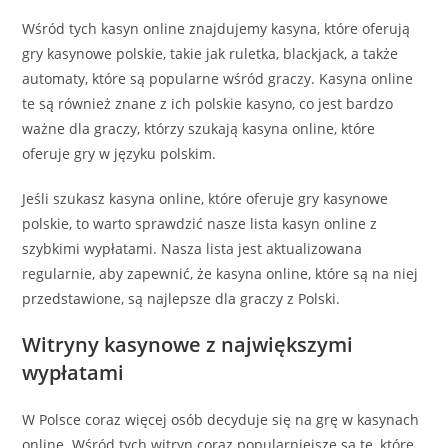
Wśród tych kasyn online znajdujemy kasyna, które oferują
gry kasynowe polskie, takie jak ruletka, blackjack, a także
automaty, które są popularne wśród graczy. Kasyna online
te są również znane z ich polskie kasyno, co jest bardzo
ważne dla graczy, którzy szukają kasyna online, które
oferuje gry w języku polskim.
Jeśli szukasz kasyna online, które oferuje gry kasynowe
polskie, to warto sprawdzić nasze lista kasyn online z
szybkimi wypłatami. Nasza lista jest aktualizowana
regularnie, aby zapewnić, że kasyna online, które są na niej
przedstawione, są najlepsze dla graczy z Polski.
Witryny kasynowe z największymi
wypłatami
W Polsce coraz więcej osób decyduje się na grę w kasynach
online. Wśród tych witryn coraz popularniejsze są te, które