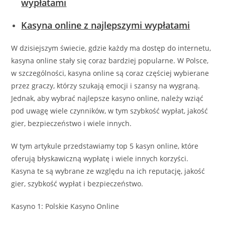
wypłatami
Kasyna online z najlepszymi wypłatami
W dzisiejszym świecie, gdzie każdy ma dostęp do internetu,
kasyna online stały się coraz bardziej popularne. W Polsce,
w szczególności, kasyna online są coraz częściej wybierane
przez graczy, którzy szukają emocji i szansy na wygraną.
Jednak, aby wybrać najlepsze kasyno online, należy wziąć
pod uwagę wiele czynników, w tym szybkość wypłat, jakość
gier, bezpieczeństwo i wiele innych.
W tym artykule przedstawiamy top 5 kasyn online, które
oferują błyskawiczną wypłatę i wiele innych korzyści.
Kasyna te są wybrane ze względu na ich reputację, jakość
gier, szybkość wypłat i bezpieczeństwo.
Kasyno 1: Polskie Kasyno Online