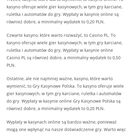
kasyno oferuje wiele gier kasynowych, w tym gry karciane,
ruletka i automatów do gry. Wypłaty w kasynie online są
również dobre, a minimalny wydatek to 0,20 PLN.
Czwarte kasyno, które warto rozważyć, to Casino PL. To
kasyno oferuje wiele gier kasynowych, w tym gry karciane,
ruletka i automatów do gry. Wypłaty w kasynie online
Casino PL są również dobre, a minimalny wydatek to 0,50
PLN.
Ostatnie, ale nie najmniej ważne, kasyno, które warto
wymienić, to Gry Kasynowe Polska. To kasyno oferuje wiele
gier kasynowych, w tym gry karciane, ruletka i automatów
do gry. Wypłaty w kasynie online Gry Kasynowe Polska są
również dobre, a minimalny wydatek to 0,20 PLN.
Wypłaty w kasynach online są bardzo ważne, ponieważ
mogą one wpłynąć na nasze doświadczenie gry. Warto więc