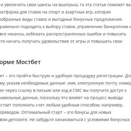
т и увеличить свои шансы на выигрыш, то эта статья поможет в
латформа для ставок на спорт и азартных игр, которая
ообразные виды ставок и выгодные бонусные предложения.
правильно подходить к выбору ставок, управлению банкроллом 
ь все нюансы, избежать распространённых ошибок и повысить
ете начать получать удовольствие от игры и повышать свои
форме Мостбет
бет – это пройти быструю и удобную процедуру регистрации. Дл
му, указав необходимые данные: имя, электронную почту, номе
и через ссылку в письме или код в СМС вы получите доступ к
равильные данные, поскольку это влияет на процесс вывода
и стоит пополнить счет любым удобным способом, например,
ереводом. Оптимальный старт – это бонусы для новых
вом депозите. Не забудьте ознакомиться с условиями бонусных