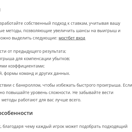
ы
азработайте собственный подход к ставкам, учитывая вашу
зные методы, позволяющие увеличить шансы на выигрыш и
можно выделить следующие:
мостбет вход
сти от предыдущего результата;
игрыша для компенсации убытков;
ими коэффициентами;
, формы команд и других данных.
тствии с банкроллом, чтобы избежать быстрого проигрыша. Есл
нно повышайте уровень сложности. Не забывайте вести
е методы работают для вас лучше всего.
особенности
к, благодаря чему каждый игрок может подобрать подходящий