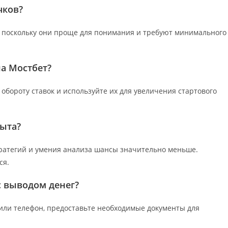
чков?
ок, поскольку они проще для понимания и требуют минимального
на Мостбет?
обороту ставок и используйте их для увеличения стартового
пыта?
тратегий и умения анализа шансы значительно меньше.
ся.
с выводом денег?
 или телефон, предоставьте необходимые документы для