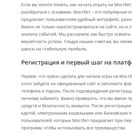
Если вы хотите понять, как начать играть на Мостбе
разобраться с основами. Мостбет – это популярная п
предлагает пользователям удобный интерфейс, разн
Важно не только зарегистрироваться на сайте, но и 
анализу событий. Мы расскажем, как быстро освоит
вероятность успеха. Следуя нашим советам, вы смож
шансы на стабильную прибыль.
Регистрация и первый шаг на плат
Первое, что нужно сделать для начала игры на Мост
этого зайдите на официальный сайт и заполните фор
телефона и пароль. После подтверждения регистраци
личному кабинету. Важно проверить, что вы ввели п
средств и безопасность аккаунта. После регистраци
картой, электронными кошельками или банковским п
пользователей, которые Мостбет предлагает при пер
программ, чтобы использовать все преимущества.