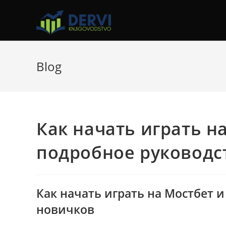
Blog
Как начать играть н
подробное руководс
Как начать играть на Мостбет 
новичков