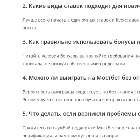
2. Какие виды ставок подходят для нови
Лучше всего начать с одиночных ставок и live-став
опыта.
3. Как правильно использовать бонусы 
Читайте условия бонусов, выполняйте требования по 
капитала, не рискуя собственными средствами.
4. Можно ли выиграть на Мостбет без о
Вероятность выигрыша существует, но без знания с
Рекомендуется постепенно обучаться и практиковать
5. Что делать, если возникли проблемы 
Свяжитесь со службой поддержки Мостбет через чат
верификации, и вам помогут решить вопрос.