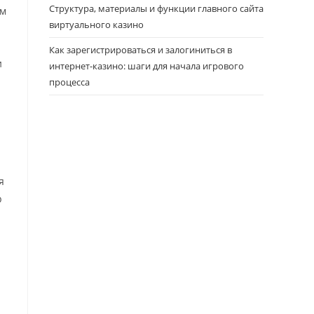
Структура, материалы и функции главного сайта
ам
виртуального казино
Как зарегистрироваться и залогиниться в
и
интернет-казино: шаги для начала игрового
процесса
я
р