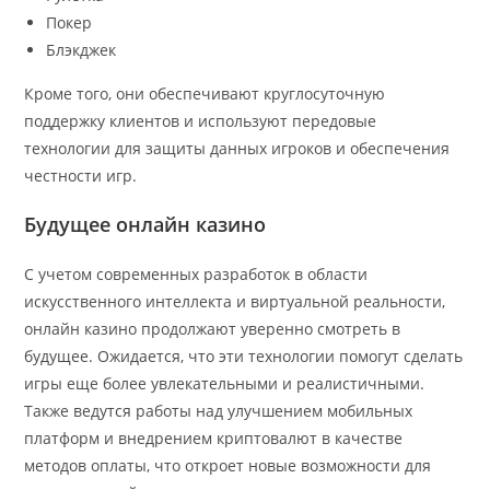
Покер
Блэкджек
Кроме того, они обеспечивают круглосуточную
поддержку клиентов и используют передовые
технологии для защиты данных игроков и обеспечения
честности игр.
Будущее онлайн казино
С учетом современных разработок в области
искусственного интеллекта и виртуальной реальности,
онлайн казино продолжают уверенно смотреть в
будущее. Ожидается, что эти технологии помогут сделать
игры еще более увлекательными и реалистичными.
Также ведутся работы над улучшением мобильных
платформ и внедрением криптовалют в качестве
методов оплаты, что откроет новые возможности для