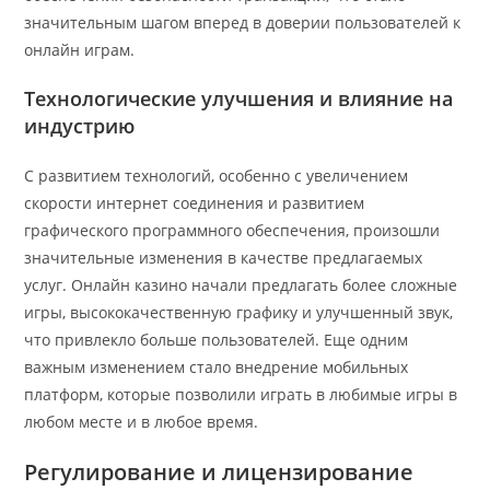
значительным шагом вперед в доверии пользователей к
онлайн играм.
Технологические улучшения и влияние на
индустрию
С развитием технологий, особенно с увеличением
скорости интернет соединения и развитием
графического программного обеспечения, произошли
значительные изменения в качестве предлагаемых
услуг. Онлайн казино начали предлагать более сложные
игры, высококачественную графику и улучшенный звук,
что привлекло больше пользователей. Еще одним
важным изменением стало внедрение мобильных
платформ, которые позволили играть в любимые игры в
любом месте и в любое время.
Регулирование и лицензирование