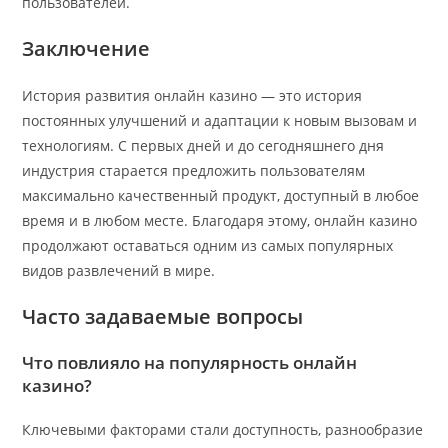
пользователей.
Заключение
История развития онлайн казино — это история
постоянных улучшений и адаптации к новым вызовам и
технологиям. С первых дней и до сегодняшнего дня
индустрия старается предложить пользователям
максимально качественный продукт, доступный в любое
время и в любом месте. Благодаря этому, онлайн казино
продолжают оставаться одним из самых популярных
видов развлечений в мире.
Часто задаваемые вопросы
Что повлияло на популярность онлайн
казино?
Ключевыми факторами стали доступность, разнообразие