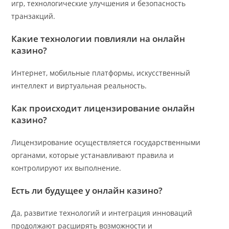
игр, технологические улучшения и безопасность
транзакций.
Какие технологии повлияли на онлайн
казино?
Интернет, мобильные платформы, искусственный
интеллект и виртуальная реальность.
Как происходит лицензирование онлайн
казино?
Лицензирование осуществляется государственными
органами, которые устанавливают правила и
контролируют их выполнение.
Есть ли будущее у онлайн казино?
Да, развитие технологий и интеграция инноваций
продолжают расширять возможности и