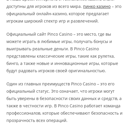
доступны для игроков из всего мира.
пинко казино
– это
официальный онлайн-казино, которое предлагает
игрокам широкий спектр игр и развлечений.
Официальный сайт Pinco Casino – это место, где вы
можете играть в любимые игры, получать бонусы и
выигрывать реальные деньги. В Pinco Casino
представлены классические игры, такие как рулетка,
бинго, а также новые и инновационные игры, которые
будут радовать игроков своей оригинальностью.
Один из главных преимуществ Pinco Casino – это его
официальный статус. Это означает, что игроки могут
быть уверены в безопасности своих данных и средств, а
также в честности игр. В Pinco Casino работает команда
профессионалов, которые обеспечивают безопасность и
прозрачность всех операций.