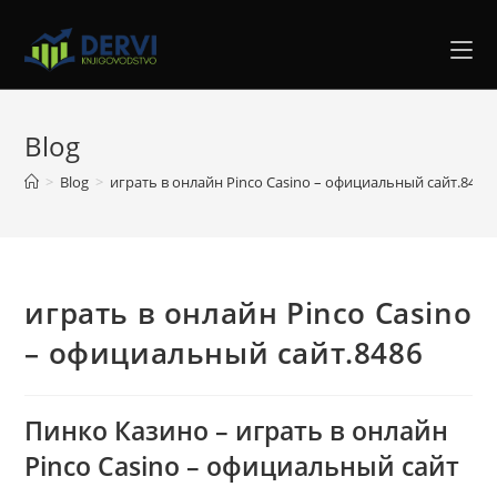
Blog
>
Blog
>
играть в онлайн Pinco Casino – официальный сайт.8486
играть в онлайн Pinco Casino
– официальный сайт.8486
Пинко Казино – играть в онлайн
Pinco Casino – официальный сайт