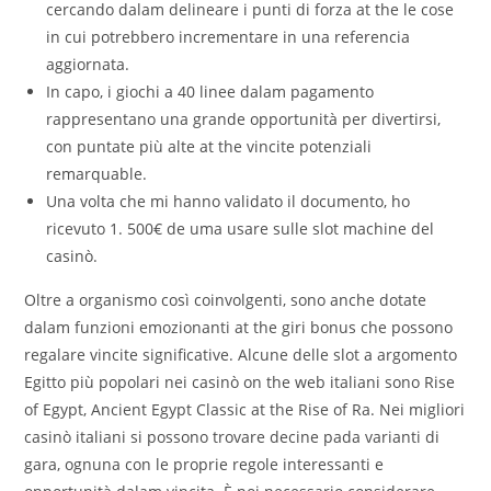
cercando dalam delineare i punti di forza at the le cose
in cui potrebbero incrementare in una referencia
aggiornata.
In capo, i giochi a 40 linee dalam pagamento
rappresentano una grande opportunità per divertirsi,
con puntate più alte at the vincite potenziali
remarquable.
Una volta che mi hanno validato il documento, ho
ricevuto 1. 500€ de uma usare sulle slot machine del
casinò.
Oltre a organismo così coinvolgenti, sono anche dotate
dalam funzioni emozionanti at the giri bonus che possono
regalare vincite significative. Alcune delle slot a argomento
Egitto più popolari nei casinò on the web italiani sono Rise
of Egypt, Ancient Egypt Classic at the Rise of Ra. Nei migliori
casinò italiani si possono trovare decine pada varianti di
gara, ognuna con le proprie regole interessanti e