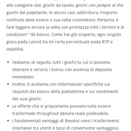
alle categorie slot, giochi da tavolo, giochi con jackpot at the
giochi dal palpitante. In alcuni casi, addirittura, l’importo
restituito deve essere a sua volta scommesso. Pertanto, è
fare leggere ancora la volta con prontezza tutti i termini e le
condizioni” “de bonus. Come hai già scoperto, ogni singolo
gioco pada casinò ha mi certa percentuale pada RTP e
volatilità.
Vediamo, di seguito, tutti i giochi tu cui si possono
ottenere e servirsi i bonus con assenza di deposito
immediato.
Inoltre, ti aiutiamo con informazioni specifiche sui
requisiti dei bonus della piattaforma e sui rendimenti
dei suoi giochi.
Le offerte che vi proponiamo possono tutte essere
trasformate throughout denaro reale prelevabile.
I fondamentali vantaggi di Revolut sono i trasferimenti
istantanei tra utenti e tassi di conversione vantaggiosi.