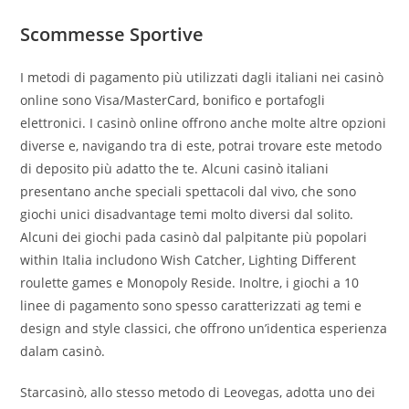
Scommesse Sportive
I metodi di pagamento più utilizzati dagli italiani nei casinò
online sono Visa/MasterCard, bonifico e portafogli
elettronici. I casinò online offrono anche molte altre opzioni
diverse e, navigando tra di este, potrai trovare este metodo
di deposito più adatto the te. Alcuni casinò italiani
presentano anche speciali spettacoli dal vivo, che sono
giochi unici disadvantage temi molto diversi dal solito.
Alcuni dei giochi pada casinò dal palpitante più popolari
within Italia includono Wish Catcher, Lighting Different
roulette games e Monopoly Reside. Inoltre, i giochi a 10
linee di pagamento sono spesso caratterizzati ag temi e
design and style classici, che offrono un’identica esperienza
dalam casinò.
Starcasinò, allo stesso metodo di Leovegas, adotta uno dei