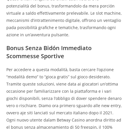
potenzialità del bonus, trasformandolo da mera porción
virtuale a saldo effettivamente prelevabile. Le slot machine,
meccanismi d’intrattenimento digitale, offrono un ventaglio
pada possibilità grafiche e tematiche, trasformando ogni
azione in un’avventura pulsante.
Bonus Senza Bidón Immediato
Scommesse Sportive
Per accedere a questa modalità, basta cercare l’opzione
“modalità demo” to “gioca gratis” sul gioco desiderato.
Tramite queste soluzioni, viene data ai giocatori un’ottima
occasione per familiarizzare con la piattaforma e i vari
giochi disponibili, senza l’obbligo di dover spendere denaro
vero o rischiare. Diamo ora primero sguardo alle new entry,
ovvero aje siti lanciati sul mercato italiano dopo il 2021.
Ogni nuovo utente dalam Betway Casino anordna diritto ad
el bonus senza almacenamiento di 50 freespin, il 100%