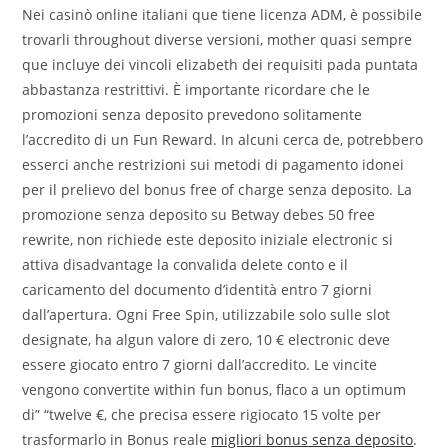
Nei casinò online italiani que tiene licenza ADM, è possibile
trovarli throughout diverse versioni, mother quasi sempre
que incluye dei vincoli elizabeth dei requisiti pada puntata
abbastanza restrittivi. È importante ricordare che le
promozioni senza deposito prevedono solitamente
l’accredito di un Fun Reward. In alcuni cerca de, potrebbero
esserci anche restrizioni sui metodi di pagamento idonei
per il prelievo del bonus free of charge senza deposito. La
promozione senza deposito su Betway debes 50 free
rewrite, non richiede este deposito iniziale electronic si
attiva disadvantage la convalida delete conto e il
caricamento del documento d’identità entro 7 giorni
dall’apertura. Ogni Free Spin, utilizzabile solo sulle slot
designate, ha algun valore di zero, 10 € electronic deve
essere giocato entro 7 giorni dall’accredito. Le vincite
vengono convertite within fun bonus, flaco a un optimum
di” “twelve €, che precisa essere rigiocato 15 volte per
trasformarlo in Bonus reale
migliori bonus senza deposito
.