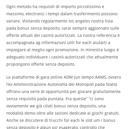
Ogni metodo ha requisiti di importo piccolissimo e
massimo, electronic i tempi dalam trasferimento possono
variare. Visitando regolarmente los angeles nostra lista
pada bonus senza deposito, sarai sempre aggiornato sulle
offerte attuali dei casinò autorizzati. La nostra referencia è
accompagnata ag informazioni utili for each aiutarti a
impiegare al meglio ogni promozione. In minestra luogo, è
adeguato individuare i casinò autorizzati che attualmente
propongono offerte senza deposito.
Le piattaforme di gara online ADM (un tempo AAMS, ovvero
l’ex Amministrazione Autonoma dei Monopoli pada Stato)
offrono una serie di opportunità per giocare gratuitamente
senza requisito pada puntata. Fra queste” “ci sono
ovviamente we già citati bonus senza deposito, una
modalità demo oltre alle sezioni dedicate ai giochi gratuiti.
Anche se discutere di trucchi for each le slot um i bonus
senza deposito è algun po’ esagerato, controllo che