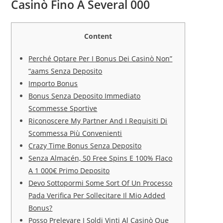
Casinò Fino A Several 000
Content
Perché Optare Per I Bonus Dei Casinò Non”
“aams Senza Deposito
Importo Bonus
Bonus Senza Deposito Immediato
Scommesse Sportive
Riconoscere My Partner And I Requisiti Di
Scommessa Più Convenienti
Crazy Time Bonus Senza Deposito
Senza Almacén, 50 Free Spins E 100% Flaco
A 1 000€ Primo Deposito
Devo Sottopormi Some Sort Of Un Processo
Pada Verifica Per Sollecitare Il Mio Added
Bonus?
Posso Prelevare I Soldi Vinti Al Casinò Que