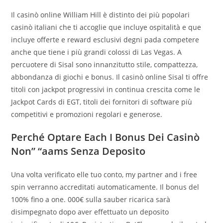
Il casinò online William Hill è distinto dei più popolari
casinò italiani che ti accoglie que incluye ospitalità e que
incluye offerte e reward esclusivi degni pada competere
anche que tiene i più grandi colossi di Las Vegas. A
percuotere di Sisal sono innanzitutto stile, compattezza,
abbondanza di giochi e bonus. Il casinò online Sisal ti offre
titoli con jackpot progressivi in continua crescita come le
Jackpot Cards di EGT, titoli dei fornitori di software più
competitivi e promozioni regolari e generose.
Perché Optare Each I Bonus Dei Casinò
Non” “aams Senza Deposito
Una volta verificato elle tuo conto, my partner and i free
spin verranno accreditati automaticamente. Il bonus del
100% fino a one. 000€ sulla sauber ricarica sarà
disimpegnato dopo aver effettuato un deposito