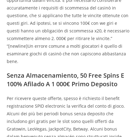
opportunità dalam vincita. È poi necessario considerare
accuratamente i requisiti di scommessa del casinò in
questione, che si applicano the tutte le vincite ottenute con
questi giri. Ad ipotesi, se si vincono 100€ con we giri e
questi hanno un obligación di scommessa x20, è necessario
scommettere almeno 2. 000€ per ritirare le vincite.”
“[newline]Un errore comune a molti giocatori è quello di
esaminare giochi di casinò che non capiscono abbastanza
bene.
Senza Almacenamiento, 50 Free Spins E
100% Afilado A 1 000€ Primo Deposito
Per ricevere queste offerte, spesso è richiesto il benefit
registrazione SPID electronic la verifica del conto di gioco.
Alcuni dei più bei periodi bonus senza deposito che
includono giri gratis per le slot sono quelli offerti da
Gratowin, LeoVegas, JackpotCity, Betway. Alcuni bonus
dalam benvenuto senza almacén sono strutturati inside