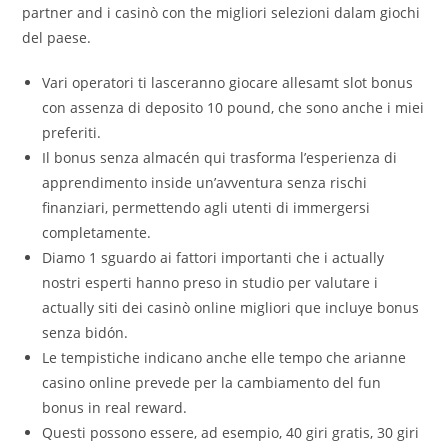
partner and i casinò con the migliori selezioni dalam giochi
del paese.
Vari operatori ti lasceranno giocare allesamt slot bonus
con assenza di deposito 10 pound, che sono anche i miei
preferiti.
Il bonus senza almacén qui trasforma l’esperienza di
apprendimento inside un’avventura senza rischi
finanziari, permettendo agli utenti di immergersi
completamente.
Diamo 1 sguardo ai fattori importanti che i actually
nostri esperti hanno preso in studio per valutare i
actually siti dei casinò online migliori que incluye bonus
senza bidón.
Le tempistiche indicano anche elle tempo che arianne
casino online prevede per la cambiamento del fun
bonus in real reward.
Questi possono essere, ad esempio, 40 giri gratis, 30 giri