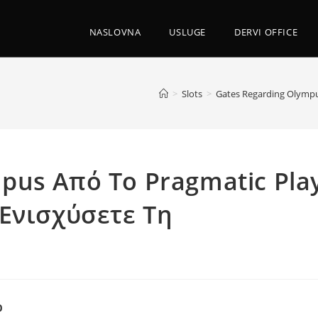
NASLOVNA
USLUGE
DERVI OFFICE
>
Slots
>
Gates Regarding Olympu
pus Από Το Pragmatic Pla
 Ενισχύσετε Τη
%