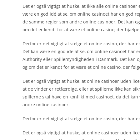
Det er også vigtigt at huske, at ikke alle online casinoe
være en god idé at se, om online casinoet har en god rep
de samme regler som andre online casinoer. Det kan ogs
om det er kendt for at være et online casino, der hjælper
Derfor er det vigtigt at vælge et online casino, der har
Det kan være en god idé at se, om online casinoet har 
Authority eller Spillemyndigheden i Danmark. Det kan o
og om det er kendt for at være et online casino, der fø
Det er også vigtigt at huske, at online casinoer uden lice
at de vinder er retfærdige, eller at spillerne ikke kan si
spillerne skal have en konflikt med casinoet, da det kan
andre online casinoer.
Derfor er det vigtigt at vælge et online casino, der har
Det er også vigtigt at huske, at online casinoer uden lice