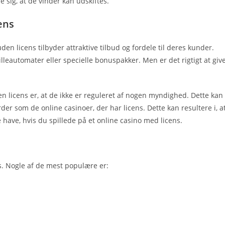
re sig, at de vinder kan udskiftes.
ens
en licens tilbyder attraktive tilbud og fordele til deres kunder.
illeautomater eller specielle bonuspakker. Men er det rigtigt at giv
uden licens er, at de ikke er reguleret af nogen myndighed. Dette kan
er som de online casinoer, der har licens. Dette kan resultere i, a
 have, hvis du spillede på et online casino med licens.
ns. Nogle af de mest populære er: