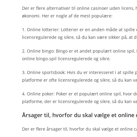
Der er flere alternativer til online casinoer uden licens, 
økonomi. Her er nogle af de mest populære:
1. Online lotterier: Lotterier er en anden måde at spille
licensregulerede og sikre, så du kan være sikker på, at d
2. Online bingo: Bingo er et andet populært online spil,
online bingo-spil licensregulerede og sikre.
3. Online sportsbook: Hvis du er interesseret i at spille
platforme er ofte licensregulerede og sikre, så du kan væ
4. Online poker: Poker er et populært online spil, hvor 
platforme, der er licensregulerede og sikre, så du kan væ
Årsager til, hvorfor du skal vælge et online
Der er flere årsager til, hvorfor du skal vælge et online 