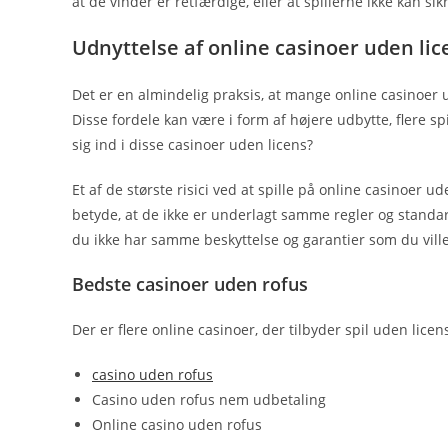
at de vinder er retfærdige, eller at spillerne ikke kan sik
Udnyttelse af online casinoer uden lic
Det er en almindelig praksis, at mange online casinoer ud
Disse fordele kan være i form af højere udbytte, flere sp
sig ind i disse casinoer uden licens?
Et af de største risici ved at spille på online casinoer 
betyde, at de ikke er underlagt samme regler og standard
du ikke har samme beskyttelse og garantier som du ville
Bedste casinoer uden rofus
Der er flere online casinoer, der tilbyder spil uden lice
casino uden rofus
Casino uden rofus nem udbetaling
Online casino uden rofus