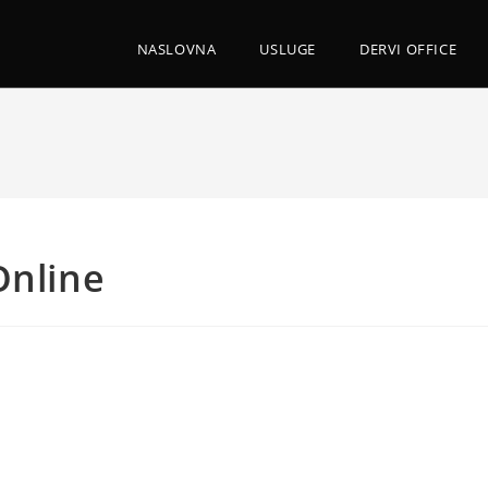
NASLOVNA
USLUGE
DERVI OFFICE
Online