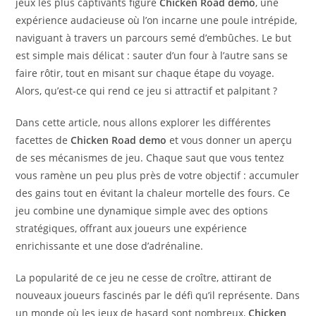
jeux les plus captivants figure
Chicken Road demo
, une
expérience audacieuse où l’on incarne une poule intrépide,
naviguant à travers un parcours semé d’embûches. Le but
est simple mais délicat : sauter d’un four à l’autre sans se
faire rôtir, tout en misant sur chaque étape du voyage.
Alors, qu’est-ce qui rend ce jeu si attractif et palpitant ?
Dans cette article, nous allons explorer les différentes
facettes de
Chicken Road demo
et vous donner un aperçu
de ses mécanismes de jeu. Chaque saut que vous tentez
vous ramène un peu plus près de votre objectif : accumuler
des gains tout en évitant la chaleur mortelle des fours. Ce
jeu combine une dynamique simple avec des options
stratégiques, offrant aux joueurs une expérience
enrichissante et une dose d’adrénaline.
La popularité de ce jeu ne cesse de croître, attirant de
nouveaux joueurs fascinés par le défi qu’il représente. Dans
un monde où les jeux de hasard sont nombreux,
Chicken