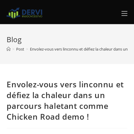
Blog
>
Post
>
Envolez-vous vers linconnu et défiez la chaleur dans un 
Envolez-vous vers linconnu et
défiez la chaleur dans un
parcours haletant comme
Chicken Road demo !