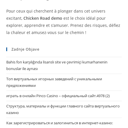
Pour ceux qui cherchent à plonger dans cet univers
excitant,
Chicken Road demo
est le choix idéal pour
explorer, apprendre et s’amuser. Prenez des risques, défiez
la chaleur et amusez-vous sur le chemin !
Zadnje Objave
Bahis fon karşılığında lisanslı site ve çevrimiçi kumarhanenin
bonuslar ile aynası
Топ виртуальных игорных заведений с уникальными
предложениями
играть в онлайн Pinco Casino – официальный сайт.4978 (2)
Структура, материалы и функции главного сайта виртуального
казино
Как зарегистрироваться и залогиниться в интернет-казино: