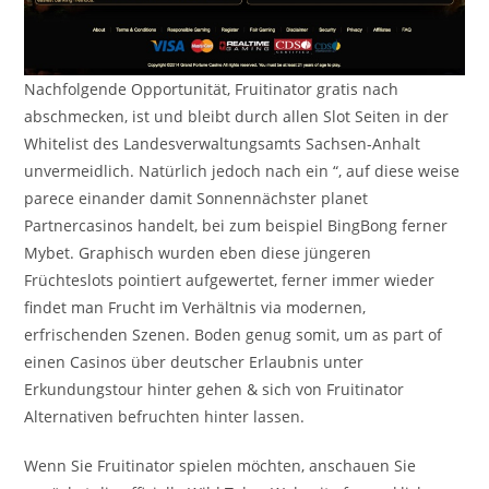
Nachfolgende Opportunität, Fruitinator gratis nach
abschmecken, ist und bleibt durch allen Slot Seiten in der
Whitelist des Landesverwaltungsamts Sachsen-Anhalt
unvermeidlich. Natürlich jedoch nach ein “, auf diese weise
parece einander damit Sonnennächster planet
Partnercasinos handelt, bei zum beispiel BingBong ferner
Mybet. Graphisch wurden eben diese jüngeren
Früchteslots pointiert aufgewertet, ferner immer wieder
findet man Frucht im Verhältnis via modernen,
erfrischenden Szenen. Boden genug somit, um as part of
einen Casinos über deutscher Erlaubnis unter
Erkundungstour hinter gehen & sich von Fruitinator
Alternativen befruchten hinter lassen.
Wenn Sie Fruitinator spielen möchten, anschauen Sie