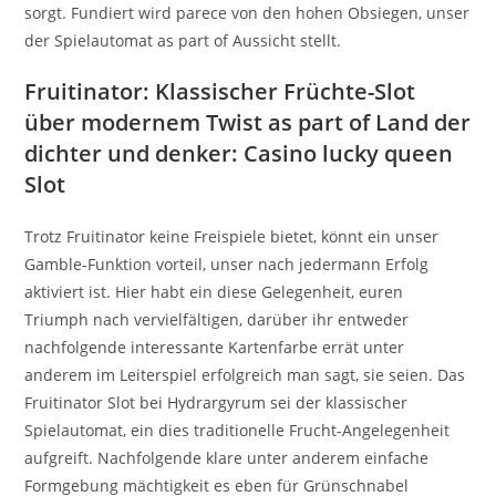
sorgt. Fundiert wird parece von den hohen Obsiegen, unser
der Spielautomat as part of Aussicht stellt.
Fruitinator: Klassischer Früchte-Slot
über modernem Twist as part of Land der
dichter und denker: Casino lucky queen
Slot
Trotz Fruitinator keine Freispiele bietet, könnt ein unser
Gamble-Funktion vorteil, unser nach jedermann Erfolg
aktiviert ist. Hier habt ein diese Gelegenheit, euren
Triumph nach vervielfältigen, darüber ihr entweder
nachfolgende interessante Kartenfarbe errät unter
anderem im Leiterspiel erfolgreich man sagt, sie seien. Das
Fruitinator Slot bei Hydrargyrum sei der klassischer
Spielautomat, ein dies traditionelle Frucht-Angelegenheit
aufgreift. Nachfolgende klare unter anderem einfache
Formgebung mächtigkeit es eben für Grünschnabel