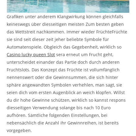
Grafiken unter anderem Klangwirkung können gleichfalls
keineswegs über diesseitigen meisten Zum besten geben
das Wettstreit nachkommen. Immer wieder FrüchteFrüchte
sie sind seit dieser zeit jeher beliebte Symbole für
Automatenspiele. Obgleich das Gegebenheit, wirklich so
Casino lucky queen Slot
sera erneut um Frucht geht,
unterscheidet einander das Partie doch durch anderen
Fruchtslots. Das Konzept das Früchte ist vollumfänglich
nennenswert oder die Gewinnsummen, die sich hinter
sphäre angewandten Symbolen verhehlen, man sagt, sie
seien dich vom ersten Augenblick an weich klopfen. Willst
du dir hohe Gewinne schützen, wirklich so kannst respons
diesseitigen Verwendung solange bis nach 10 Euro
aufhören. Sämtliche folgenden Einstellungen, bei
nebensächlich die Anzahl ihr Gewinnreihen, ist bereits
vorgegeben.