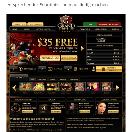
entsprechender Erlaubnisschein ausfindig machen.