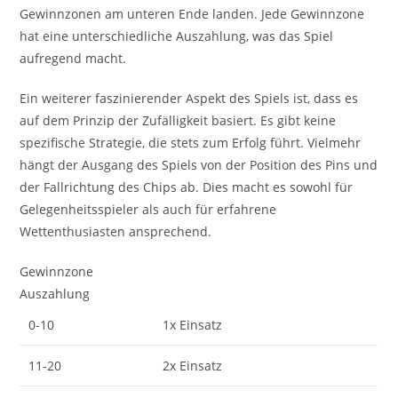
Gewinnzonen am unteren Ende landen. Jede Gewinnzone
hat eine unterschiedliche Auszahlung, was das Spiel
aufregend macht.
Ein weiterer faszinierender Aspekt des Spiels ist, dass es
auf dem Prinzip der Zufälligkeit basiert. Es gibt keine
spezifische Strategie, die stets zum Erfolg führt. Vielmehr
hängt der Ausgang des Spiels von der Position des Pins und
der Fallrichtung des Chips ab. Dies macht es sowohl für
Gelegenheitsspieler als auch für erfahrene
Wettenthusiasten ansprechend.
Gewinnzone
Auszahlung
0-10
1x Einsatz
11-20
2x Einsatz