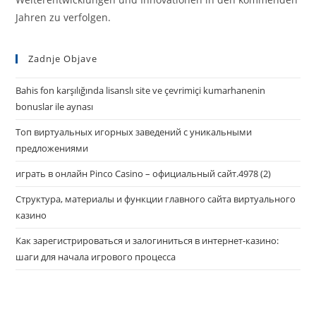
Jahren zu verfolgen.
Zadnje Objave
Bahis fon karşılığında lisanslı site ve çevrimiçi kumarhanenin
bonuslar ile aynası
Топ виртуальных игорных заведений с уникальными
предложениями
играть в онлайн Pinco Casino – официальный сайт.4978 (2)
Структура, материалы и функции главного сайта виртуального
казино
Как зарегистрироваться и залогиниться в интернет-казино:
шаги для начала игрового процесса