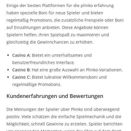
Einige der besten Plattformen für die plinko erfahrung
haben spezielle Boni für neue Spieler und bieten
regelmäßig Promotions, die zusätzliche Freispiele oder Boni
auf Einzahlungen anbieten. Diese Angebote können
Spielern helfen, ihren Spielspaß zu maximieren und
gleichzeitig die Gewinnchancen zu erhöhen.
Casino A:
Bietet ein unterhaltsames und
benutzerfreundliches Interface.
Casino B:
Hat eine große Auswahl an Plinko-Variationen.
Casino C:
Bietet lukrative Willkommensboni und
regelmäßige Promotions.
Kundenerfahrungen und Bewertungen
Die Meinungen der Spieler über Plinko sind überwiegend
positiv. Viele schätzen die einfache Spielmechanik und die
Möglichkeit, schnell Gewinne zu erzielen. Spieler berichten