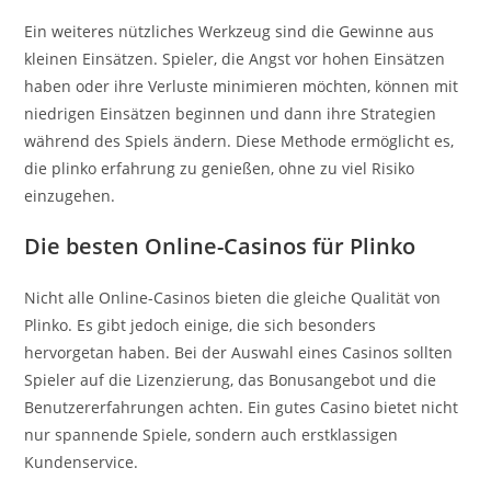
Ein weiteres nützliches Werkzeug sind die Gewinne aus
kleinen Einsätzen. Spieler, die Angst vor hohen Einsätzen
haben oder ihre Verluste minimieren möchten, können mit
niedrigen Einsätzen beginnen und dann ihre Strategien
während des Spiels ändern. Diese Methode ermöglicht es,
die plinko erfahrung zu genießen, ohne zu viel Risiko
einzugehen.
Die besten Online-Casinos für Plinko
Nicht alle Online-Casinos bieten die gleiche Qualität von
Plinko. Es gibt jedoch einige, die sich besonders
hervorgetan haben. Bei der Auswahl eines Casinos sollten
Spieler auf die Lizenzierung, das Bonusangebot und die
Benutzererfahrungen achten. Ein gutes Casino bietet nicht
nur spannende Spiele, sondern auch erstklassigen
Kundenservice.