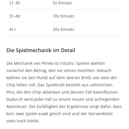
21-30
5x Einsatz
31-40
10x Einsatz
41+
20x Einsatz
Die Spielmechanik im Detail
Die Mechanik von Plinko ist intuitiv. Spieler wählen
zunächst den Betrag, den sie setzen möchten. Danach
wählen sie den Punkt auf dem oberen Brett, von dem der
Chip fallen soll. Das Spielbrett besteht aus zahlreichen
Pins, die den Chip ablenken und dessen Fall beeinflussen.
Dadurch wird jeder Fall zu einem neuen und aufregenden
Abenteuer. Die Zufälligkeit der Ergebnisse sorgt dafür, dass
kein zwei Spiele exakt gleich sind und der Nervenkitzel
stets hoch bleibt.