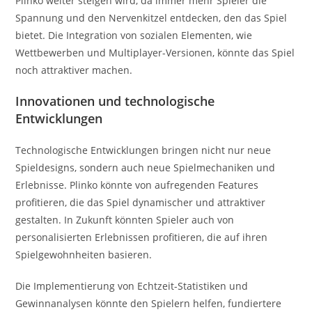
Plinko weiter steigen wird, da immer mehr Spieler die
Spannung und den Nervenkitzel entdecken, den das Spiel
bietet. Die Integration von sozialen Elementen, wie
Wettbewerben und Multiplayer-Versionen, könnte das Spiel
noch attraktiver machen.
Innovationen und technologische
Entwicklungen
Technologische Entwicklungen bringen nicht nur neue
Spieldesigns, sondern auch neue Spielmechaniken und
Erlebnisse. Plinko könnte von aufregenden Features
profitieren, die das Spiel dynamischer und attraktiver
gestalten. In Zukunft könnten Spieler auch von
personalisierten Erlebnissen profitieren, die auf ihren
Spielgewohnheiten basieren.
Die Implementierung von Echtzeit-Statistiken und
Gewinnanalysen könnte den Spielern helfen, fundiertere