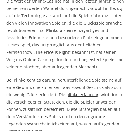
Die Welt der Online-Casinos hat in den letzten Jahren einen
bemerkenswerten Wandel durchgemacht, sowohl in Bezug
auf die Technologie als auch auf die Spielerfahrung. Unter
den vielen innovativen Spielen, die die Glücksspielbranche
revolutionieren, hat
Plinko
als ein einzigartiges und
fesselndes Erlebnis einen besonderen Platz eingenommen.
Dieses Spiel, das ursprünglich aus der beliebten
Fernsehshow „The Price Is Right“ bekannt ist, hat seinen
Weg ins Online-Casino gefunden und begeistert Spieler mit
seiner einfachen, aber aufregenden Mechanik.
Bei Plinko geht es darum, herunterfallende Spielsteine auf
eine Gewinnzone zu lenken, was sowohl Geschick als auch
ein wenig Glück erfordert. Die
plinko erfahrung
wird durch
die verschiedenen Strategien, die die Spieler anwenden
können, zusätzlich bereichert. Diese Strategien bauen auf
dem Verständnis des Spiels und на den zugrunde
liegenden Wahrscheinlichkeiten auf, was zu aufregenden