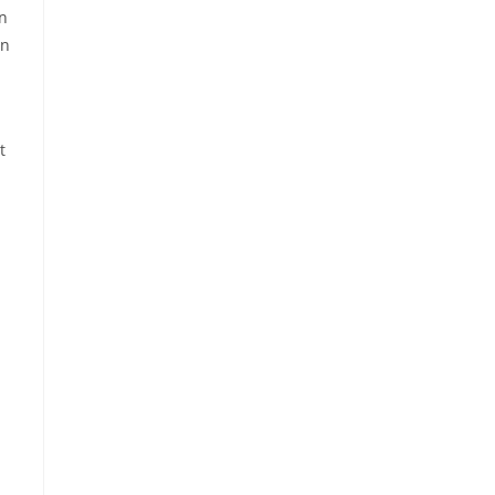
n
en
t