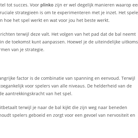
tel tot succes. Voor
plinko
zijn er wel degelijk manieren waarop ee
uciale strategieën is om te experimenteren met je inzet. Het spel
n hoe het spel werkt en wat voor jou het beste werkt.
richten terwijl deze valt. Het volgen van het pad dat de bal neemt
n in de toekomst kunt aanpassen. Hoewel je de uiteindelijke uitkoms
rmen van je strategie.
angrijke factor is de combinatie van spanning en eenvoud. Terwijl
oegankelijk voor spelers van alle niveaus. De helderheid van de
de aantrekkingskracht van het spel.
itbetaalt terwijl je naar de bal kijkt die zijn weg naar beneden
houdt spelers geboeid en zorgt voor een gevoel van nervositeit en