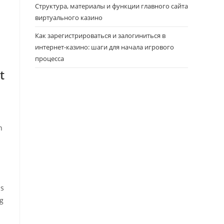
Структура, материалы и функции главного сайта
виртуального казино
Как зарегистрироваться и залогиниться в
интернет-казино: шаги для начала игрового
процесса
t
n
is
ng