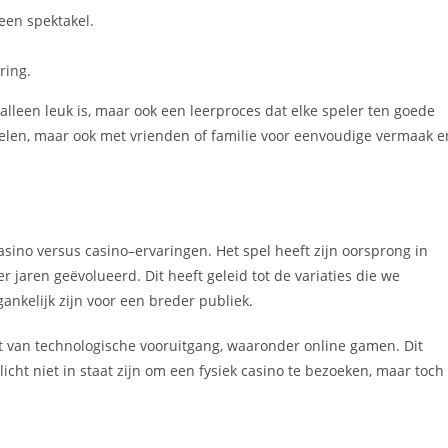
een spektakel.
ring.
alleen leuk is, maar ook een leerproces dat elke speler ten goede
spelen, maar ook met vrienden of familie voor eenvoudige vermaak e
sino versus casino–ervaringen. Het spel heeft zijn oorsprong in
 jaren geëvolueerd. Dit heeft geleid tot de variaties die we
ankelijk zijn voor een breder publiek.
van technologische vooruitgang, waaronder online gamen. Dit
licht niet in staat zijn om een fysiek casino te bezoeken, maar toch