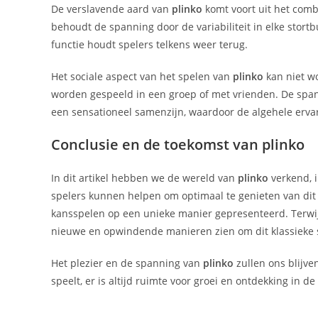
De verslavende aard van
plinko
komt voort uit het comb
behoudt de spanning door de variabiliteit in elke stortbu
functie houdt spelers telkens weer terug.
Het sociale aspect van het spelen van
plinko
kan niet w
worden gespeeld in een groep of met vrienden. De spann
een sensationeel samenzijn, waardoor de algehele erva
Conclusie en de toekomst van plinko
In dit artikel hebben we de wereld van
plinko
verkend, i
spelers kunnen helpen om optimaal te genieten van di
kansspelen op een unieke manier gepresenteerd. Terwijl
nieuwe en opwindende manieren zien om dit klassieke s
Het plezier en de spanning van
plinko
zullen ons blijve
speelt, er is altijd ruimte voor groei en ontdekking in d