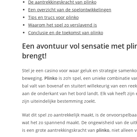
De aantrekkingskracht van plinko
Een overzicht van de spelontwikkelingen
Tips en trucs voor plinko
Waarom het spel zo verslavend is
Conclusie en de toekomst van plinko
Een avontuur vol sensatie met plink
brengt!
Stel je een casino voor waar geluk en strategie samen
beweging.
Plinko
is zo’n spel, een unieke combinatie v
bal valt van bovenaf en stuitert willekeurig van een ree
aan de onderkant van het bord landt. Elk vak heeft zijn 
zijn uiteindelijke bestemming zoekt.
Wat dit spel zo aantrekkelijk maakt, is de onvoorspelbaa
wat het zo spannend maakt. De ongewisheid van de uitko
is een grote aantrekkingskracht van
plinko
, niet alleen