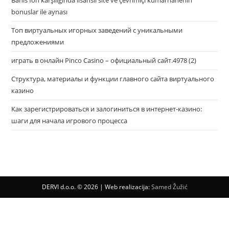
Bahis fon karşılığında lisanslı site ve çevrimiçi kumarhanenin
bonuslar ile aynası
Топ виртуальных игорных заведений с уникальными
предложениями
играть в онлайн Pinco Casino – официальный сайт.4978 (2)
Структура, материалы и функции главного сайта виртуального
казино
Как зарегистрироваться и залогиниться в интернет-казино:
шаги для начала игрового процесса
DERVI d.o.o. © 2026 | Web realizacija:
Samed Žužić