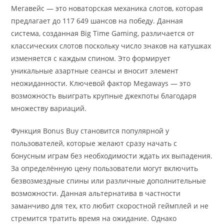
Мегавейс — это новаторская механика слотов, которая
предлагает до 117 649 шансов на победу. Данная
система, созданная Big Time Gaming, различается от
классических слотов поскольку число знаков на катушках
изменяется с каждым спином. Это формирует
уникальные азартные сеансы и вносит элемент
неожиданности. Ключевой фактор Megaways — это
возможность выиграть крупные джекпоты благодаря
множеству вариаций.
Функция Bonus Buy становится популярной у
пользователей, которые желают сразу начать с
бонусным играм без необходимости ждать их выпадения.
За определённую цену пользователи могут включить
безвозмездные спины или различные дополнительные
возможности. Данная альтернатива в частности
заманчиво для тех, кто любит скоростной геймплей и не
стремится тратить время на ожидание. Однако