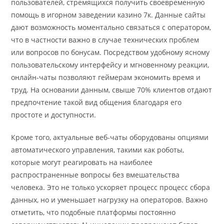
пользователей, стремящихся получить своевременную
помощь в игорном заведении казино 7к. Данные сайты
дают возможность моментально связаться с оператором,
что в частности важно в случае технических проблем
или вопросов по бонусам. Посредством удобному ясному
пользовательскому интерфейсу и мгновенному реакции,
онлайн-чаты позволяют геймерам экономить время и
труд. На основании данным, свыше 70% клиентов отдают
предпочтение такой вид общения благодаря его
простоте и доступности.
Кроме того, актуальные веб-чаты оборудованы опциями
автоматического управления, такими как роботы,
которые могут реагировать на наиболее
распространенные вопросы без вмешательства
человека. Это не только ускоряет процесс процесс сбора
данных, но и уменьшает нагрузку на операторов. Важно
отметить, что подобные платформы постоянно