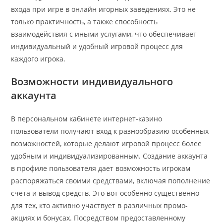
входа при игре в онлайн игорных заведениях. Это не
только практичность, а также способность
взаимодействия с иными услугами, что обеспечивает
индивидуальный и удобный игровой процесс для
каждого игрока.
Возможности индивидуального
аккаунта
В персональном кабинете интернет-казино
пользователи получают вход к разнообразию особенных
возможностей, которые делают игровой процесс более
удобным и индивидуализированным. Создание аккаунта
в профиле пользователя дает возможность игрокам
распоряжаться своими средствами, включая пополнение
счета и вывод средств. Это вот особенно существенно
для тех, кто активно участвует в различных промо-
акциях и бонусах. Посредством предоставленному