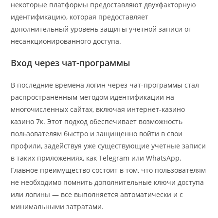
некоторые платформы предоставляют двухфакторную
идентификацию, которая предоставляет
дополнительный уровень защиты учётной записи от
несанкционированного доступа.
Вход через чат-программы
В последние времена логин через чат-программы стал
распространённым методом идентификации на
многочисленных сайтах, включая интернет-казино
казино 7к. Этот подход обеспечивает возможность
пользователям быстро и защищенно войти в свои
профили, задействуя уже существующие учетные записи
в таких приложениях, как Telegram или WhatsApp.
Главное преимущество состоит в том, что пользователям
не необходимо помнить дополнительные ключи доступа
или логины — все выполняется автоматически и с
минимальными затратами.