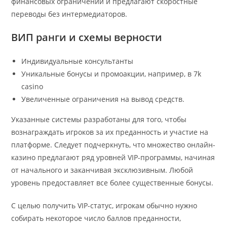
финансовых ограничений и предлагают скоростные
переводы без интермедиаторов.
ВИП ранги и схемы верности
Индивидуальные консультанты
Уникальные бонусы и промоакции, например, в 7k
casino
Увеличенные ограничения на вывод средств.
Указанные системы разработаны для того, чтобы
вознаграждать игроков за их преданность и участие на
платформе. Следует подчеркнуть, что множество онлайн-
казино предлагают ряд уровней VIP-программы, начиная
от начального и заканчивая эксклюзивным. Любой
уровень предоставляет все более существенные бонусы.
С целью получить VIP-статус, игрокам обычно нужно
собирать некоторое число баллов преданности,