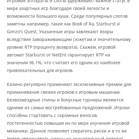
Игровые аппараты и слоты удерживают важное статус в
мире азартных игр благодаря своей легкости и
возможности большого куша. Среди популярных слотов
заметны например, такие как Book of Ra, Starburst и
Gonzo's Quest. Указанные игры завлекают взоры
вследствие завораживающим сюжетам и значительному
уровню RTP (проценту возврата). Скажем, игровой
автомат Starburst от NetEnt гарантирует RTP на
значении 96.1%, что считает его одним из наиболее
привлекательных для игроков.
Казино регулярно применяют эксклюзивные премии для
приманивания свежих игроков к игровым машинам.
Безвозмездные спины и бонусные турниры являются
одними из самых востребованных предложений. Игроки
способны стартовать с скромных взносов,
постепенностью повышая их по мере изучения игровой
механики. Данное позволяет сократить риски и в то же
время увеличивать шансы на значительный джекпот.