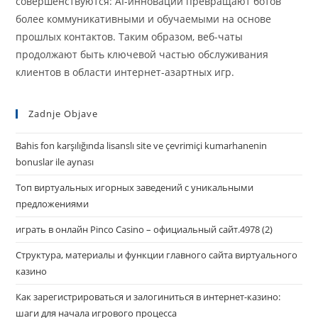
совершенствуются: AI-инновации превращают ботов
более коммуникативными и обучаемыми на основе
прошлых контактов. Таким образом, веб-чаты
продолжают быть ключевой частью обслуживания
клиентов в области интернет-азартных игр.
Zadnje Objave
Bahis fon karşılığında lisanslı site ve çevrimiçi kumarhanenin
bonuslar ile aynası
Топ виртуальных игорных заведений с уникальными
предложениями
играть в онлайн Pinco Casino – официальный сайт.4978 (2)
Структура, материалы и функции главного сайта виртуального
казино
Как зарегистрироваться и залогиниться в интернет-казино:
шаги для начала игрового процесса