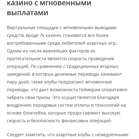
казино с мгновенными
выплатами
Виртуальные площадки с мгновенными выводами
средств, вроде 7к казино, становятся все более
востребованными среди любителей азартных игр.
Одним из числа важнейших факторов их
притягательности является скорость проведения
операций. По сравнению с традиционных игорных
заведений, в которых денежные переводы занимают
пару дней, такие клубы предлагают мгновенные
переводы, что дает возможность геймерам оперативно
забрать свои призы. Это осуществляется благодаря
внедрению передовых систем оплаты и технологий на
основе блокчейна, которые предоставляют высокую
скорость и безопасность финансовых операций.
Следует заметить, что азартные клубы с немедленными