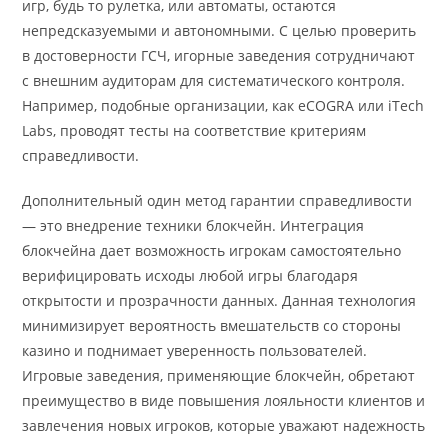
игр, будь то рулетка, или автоматы, остаются
непредсказуемыми и автономными. С целью проверить
в достоверности ГСЧ, игорные заведения сотрудничают
с внешним аудиторам для систематического контроля.
Например, подобные организации, как eCOGRA или iTech
Labs, проводят тесты на соответствие критериям
справедливости.
Дополнительный один метод гарантии справедливости
— это внедрение техники блокчейн. Интеграция
блокчейна дает возможность игрокам самостоятельно
верифицировать исходы любой игры благодаря
открытости и прозрачности данных. Данная технология
минимизирует вероятность вмешательств со стороны
казино и поднимает уверенность пользователей.
Игровые заведения, применяющие блокчейн, обретают
преимущество в виде повышения лояльности клиентов и
завлечения новых игроков, которые уважают надежность