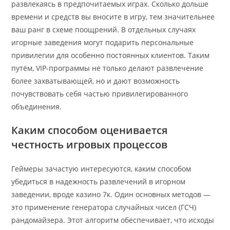
развлекаясь в предпочитаемых играх. Сколько дольше
времени и средств вы вносите в игру, тем значительнее
ваш ранг в схеме поощрений. В отдельных случаях
игорные заведения могут подарить персональные
привилегии для особенно постоянных клиентов. Таким
путём, VIP-программы не только делают развлечение
более захватывающей, но и дают возможность
почувствовать себя частью привилегированного
объединения.
Каким способом оценивается
честность игровых процессов
Геймеры зачастую интересуются, каким способом
убедиться в надежность развлечений в игорном
заведении, вроде казино 7к. Один основных методов —
это применение генератора случайных чисел (ГСЧ)
рандомайзера. Этот алгоритм обеспечивает, что исходы