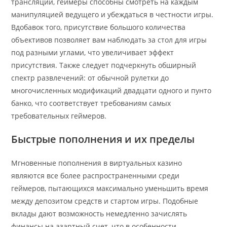
трансляции, геймеры способны смотреть на каждым
манипуляцией ведущего и убеждаться в честности игры.
Вдобавок того, присутствие большого количества
объективов позволяет вам наблюдать за стол для игры
под разными углами, что увеличивает эффект
присутствия. Также следует подчеркнуть обширный
спектр развлечений: от обычной рулетки до
многочисленных модификаций двадцати одного и пунто
банко, что соответствует требованиям самых
требовательных геймеров.
Быстрые пополнения и их пределы
Мгновенные пополнения в виртуальных казино
являются все более распространенными среди
геймеров, пытающихся максимально уменьшить время
между депозитом средств и стартом игры. Подобные
вклады дают возможность немедленно зачислять
финансы на азартный счет, что в особенности