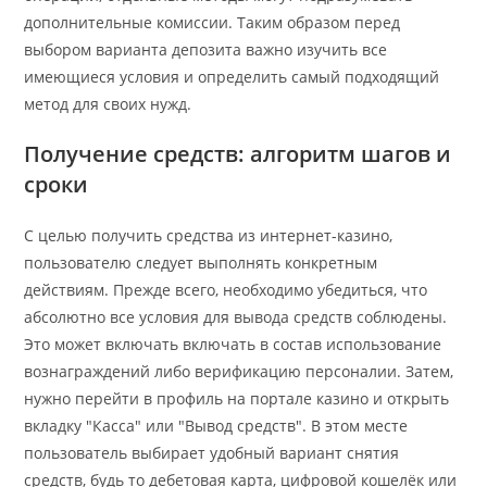
дополнительные комиссии. Таким образом перед
выбором варианта депозита важно изучить все
имеющиеся условия и определить самый подходящий
метод для своих нужд.
Получение средств: алгоритм шагов и
сроки
С целью получить средства из интернет-казино,
пользователю следует выполнять конкретным
действиям. Прежде всего, необходимо убедиться, что
абсолютно все условия для вывода средств соблюдены.
Это может включать включать в состав использование
вознаграждений либо верификацию персоналии. Затем,
нужно перейти в профиль на портале казино и открыть
вкладку "Касса" или "Вывод средств". В этом месте
пользователь выбирает удобный вариант снятия
средств, будь то дебетовая карта, цифровой кошелёк или