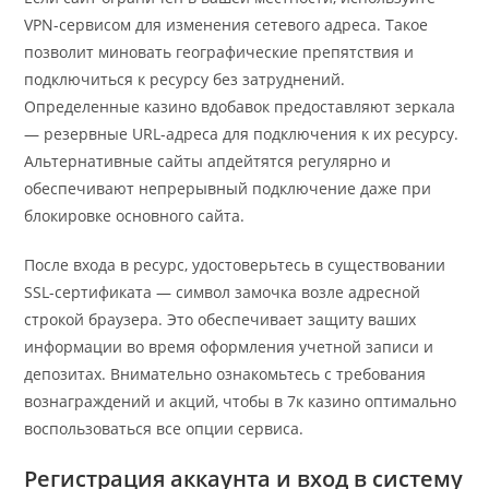
VPN-сервисом для изменения сетевого адреса. Такое
позволит миновать географические препятствия и
подключиться к ресурсу без затруднений.
Определенные казино вдобавок предоставляют зеркала
— резервные URL-адреса для подключения к их ресурсу.
Альтернативные сайты апдейтятся регулярно и
обеспечивают непрерывный подключение даже при
блокировке основного сайта.
После входа в ресурс, удостоверьтесь в существовании
SSL-сертификата — символ замочка возле адресной
строкой браузера. Это обеспечивает защиту ваших
информации во время оформления учетной записи и
депозитах. Внимательно ознакомьтесь с требования
вознаграждений и акций, чтобы в 7к казино оптимально
воспользоваться все опции сервиса.
Регистрация аккаунта и вход в систему