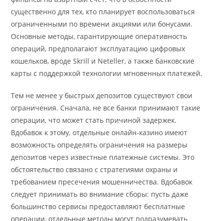
существенно для тех, кто планирует воспользоваться
ограниченными по времени акциями или бонусами.
Основные методы, гарантирующие оперативность
операций, предполагают эксплуатацию цифровых
кошельков, вроде Skrill и Neteller, а также банковские
карты с поддержкой технологии мгновенных платежей.
Тем не менее у быстрых депозитов существуют свои
ограничения. Сначала, не все банки принимают такие
операции, что может стать причиной задержек.
Вдобавок к этому, отдельные онлайн-казино имеют
возможность определять ограничения на размеры
депозитов через известные платежные системы. Это
обстоятельство связано с стратегиями охраны и
требованием пресечения мошенничества. Вдобавок
следует принимать во внимание сборы: пусть даже
большинство сервисы предоставляют бесплатные
операции, отдельные методы могут подразумевать