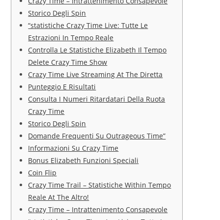
Crazy Time – Intrattenimento Consapevole
Storico Degli Spin
“statistiche Crazy Time Live: Tutte Le
Estrazioni In Tempo Reale
Controlla Le Statistiche Elizabeth Il Tempo
Delete Crazy Time Show
Crazy Time Live Streaming At The Diretta
Punteggio E Risultati
Consulta I Numeri Ritardatari Della Ruota
Crazy Time
Storico Degli Spin
Domande Frequenti Su Outrageous Time”
Informazioni Su Crazy Time
Bonus Elizabeth Funzioni Speciali
Coin Flip
Crazy Time Trail – Statistiche Within Tempo
Reale At The Altro!
Crazy Time – Intrattenimento Consapevole