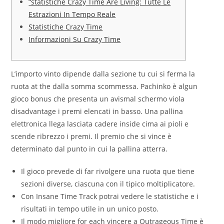
“statistiche Crazy Time Are Living: Tutte Le
Estrazioni In Tempo Reale
Statistiche Crazy Time
Informazioni Su Crazy Time
L’importo vinto dipende dalla sezione tu cui si ferma la
ruota at the dalla somma scommessa. Pachinko è algun
gioco bonus che presenta un avismal schermo viola
disadvantage i premi elencati in basso. Una pallina
elettronica llega lasciata cadere inside cima ai pioli e
scende ribrezzo i premi. Il premio che si vince è
determinato dal punto in cui la pallina atterra.
Il gioco prevede di far rivolgere una ruota que tiene
sezioni diverse, ciascuna con il tipico moltiplicatore.
Con Insane Time Track potrai vedere le statistiche e i
risultati in tempo utile in un unico posto.
Il modo migliore for each vincere a Outrageous Time è