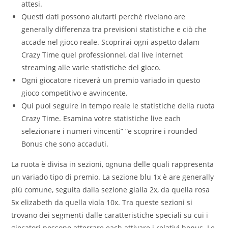
attesi.
Questi dati possono aiutarti perché rivelano are
generally differenza tra previsioni statistiche e ciò che
accade nel gioco reale. Scoprirai ogni aspetto dalam
Crazy Time quel professionnel, dal live internet
streaming alle varie statistiche del gioco.
Ogni giocatore riceverà un premio variado in questo
gioco competitivo e avvincente.
Qui puoi seguire in tempo reale le statistiche della ruota
Crazy Time. Esamina votre statistiche live each
selezionare i numeri vincenti” “e scoprire i rounded
Bonus che sono accaduti.
La ruota è divisa in sezioni, ognuna delle quali rappresenta
un variado tipo di premio. La sezione blu 1x è are generally
più comune, seguita dalla sezione gialla 2x, da quella rosa
5x elizabeth da quella viola 10x. Tra queste sezioni si
trovano dei segmenti dalle caratteristiche speciali su cui i
giocatori possono atterrare each attivare i relativi bonus. Le