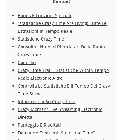
Content
Bonus E Funzioni Speciali
“statistiche Crazy Time Are Living: Tutte Le
Estrazioni In Tempo Reale
Statistiche Crazy Time
Consulta I Numeri Ritardatari Della Ruota
Crazy Time
Coin Flip
Crazy Time Trail – Statistiche Within Tempo
Reale Electronic Altro!
Controlla Le Statistiche E Il Tempo Del Crazy
Time Show
Informazioni Su Crazy Time
Crazy Moment Live Streaming Electronic
Diretta
Punteggio E Risultati
Domande Frequenti Su Insane Time”