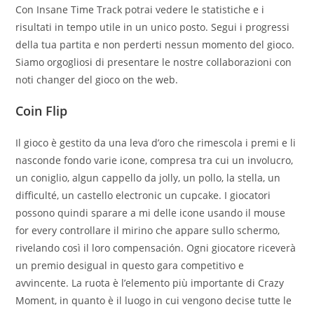
Con Insane Time Track potrai vedere le statistiche e i
risultati in tempo utile in un unico posto. Segui i progressi
della tua partita e non perderti nessun momento del gioco.
Siamo orgogliosi di presentare le nostre collaborazioni con
noti changer del gioco on the web.
Coin Flip
Il gioco è gestito da una leva d’oro che rimescola i premi e li
nasconde fondo varie icone, compresa tra cui un involucro,
un coniglio, algun cappello da jolly, un pollo, la stella, un
difficulté, un castello electronic un cupcake. I giocatori
possono quindi sparare a mi delle icone usando il mouse
for every controllare il mirino che appare sullo schermo,
rivelando così il loro compensación. Ogni giocatore riceverà
un premio desigual in questo gara competitivo e
avvincente. La ruota è l’elemento più importante di Crazy
Moment, in quanto è il luogo in cui vengono decise tutte le