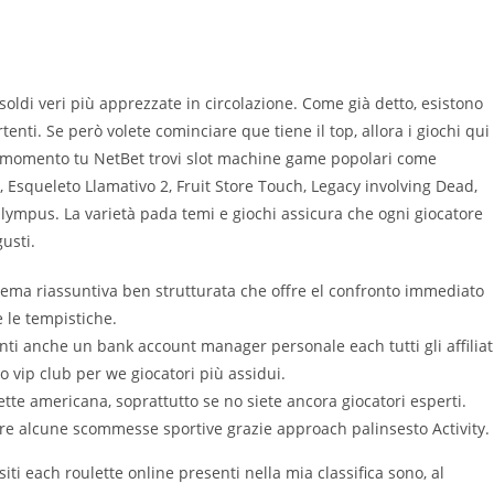
oldi veri più apprezzate in circolazione. Come già detto, esistono
ertenti. Se però volete cominciare que tiene il top, allora i giochi qui
el momento tu NetBet trovi slot machine game popolari come
 Esqueleto Llamativo 2, Fruit Store Touch, Legacy involving Dead,
lympus. La varietà pada temi e giochi assicura che ogni giocatore
usti.
hema riassuntiva ben strutturata che offre el confronto immediato
e le tempistiche.
nti anche un bank account manager personale each tutti gli affiliat
io vip club per we giocatori più assidui.
lette americana, soprattutto se no siete ancora giocatori esperti.
are alcune scommesse sportive grazie approach palinsesto Activity.
iti each roulette online presenti nella mia classifica sono, al