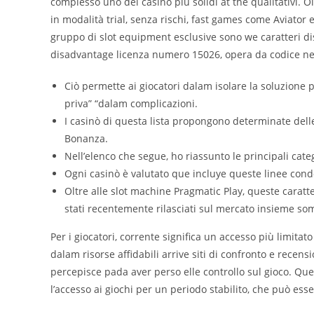
complesso uno dei casinò più solidi at the qualitativi. Ol
in modalità trial, senza rischi, fast games come Aviator e d
gruppo di slot equipment esclusive sono we caratteri di
disadvantage licenza numero 15026, opera da codice nel s
Ciò permette ai giocatori dalam isolare la soluzione p
priva” “dalam complicazioni.
I casinò di questa lista propongono determinate dell
Bonanza.
Nell’elenco che segue, ho riassunto le principali cate
Ogni casinò è valutato que incluye queste linee condo
Oltre alle slot machine Pragmatic Play, queste carat
stati recentemente rilasciati sul mercato insieme som
Per i giocatori, corrente significa un accesso più limita
dalam risorse affidabili arrive siti di confronto e recens
percepisce pada aver perso elle controllo sul gioco. Qu
l’accesso ai giochi per un periodo stabilito, che può e