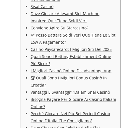
Sisal Casinò
Dove Giocare Allesamt Slot Machine
Inspired Que Tiene Soldi Veri
Conviene Agire Su Starcasino?
💸 Posso Battere Soldi Veri Que Tiene Le Slot
Low A Pagamento?
Casinò Paysafecard: I Migliori Siti Del 2025
Quali Sono I Betting Establishment Online
Più Sicuri?
I Migliori Casinò Online Disadvantage App
🏆 Quali Sono I Migliori Bonus Casinò In
Croatia?
Vantaggi E Svantaggi” “Dalam Snai Casinò
Bisogna Pagare Per Giocare Ai Casinò Italiani
Online?
Perché Giocare Nei Più Bei Periodi Casinò
Online D’italia Che Consigliamo?
Dove Giocare Con Soldi Veri Alle Slot