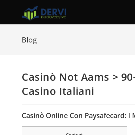
Blog
Casinò Not Aams > 90
Casino Italiani
Casinò Online Con Paysafecard: I Mi
Content