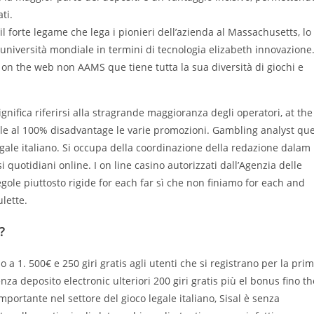
ti.
l forte legame che lega i pionieri dell’azienda al Massachusetts, lo
e università mondiale in termini di tecnologia elizabeth innovazione
 on the web non AAMS que tiene tutta la sua diversità di giochi e
nifica riferirsi alla stragrande maggioranza degli operatori, at the
ibile al 100% disadvantage le varie promozioni. Gambling analyst qu
legale italiano. Si occupa della coordinazione della redazione dalam
 quotidiani online. I on line casino autorizzati dall’Agenzia delle
ole piuttosto rigide for each far sì che non finiamo for each and
lette.
?
a 1. 500€ e 250 giri gratis agli utenti che si registrano per la pri
nza deposito electronic ulteriori 200 giri gratis più el bonus fino th
mportante nel settore del gioco legale italiano, Sisal è senza