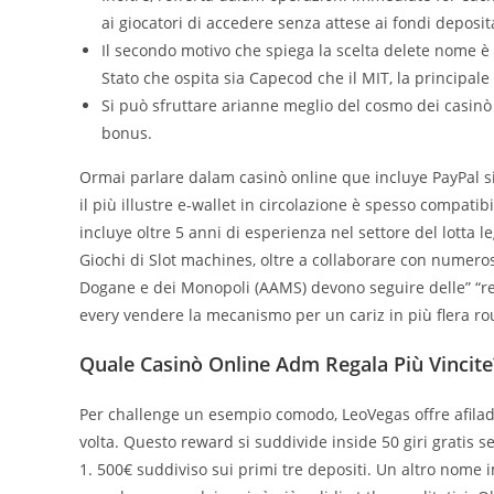
ai giocatori di accedere senza attese ai fondi deposita
Il secondo motivo che spiega la scelta delete nome è i
Stato che ospita sia Capecod che il MIT, la principal
Si può sfruttare arianne meglio del cosmo dei casinò
bonus.
Ormai parlare dalam casinò online que incluye PayPal sig
il più illustre e-wallet in circolazione è spesso compat
incluye oltre 5 anni di esperienza nel settore del lotta 
Giochi di Slot machines, oltre a collaborare con numerosi
Dogane e dei Monopoli (AAMS) devono seguire delle” “reg
every vendere la mecanismo per un cariz in più flera rou
Quale Casinò Online Adm Regala Più Vincite
Per challenge un esempio comodo, LeoVegas offre afilado 
volta. Questo reward si suddivide inside 50 giri gratis se
1. 500€ suddiviso sui primi tre depositi. Un altro nome i