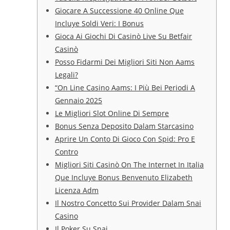
Giocare A Successione 40 Online Que
Incluye Soldi Veri: I Bonus
Gioca Ai Giochi Di Casinò Live Su Betfair
Casinò
Posso Fidarmi Dei Migliori Siti Non Aams
Legali?
“On Line Casino Aams: I Più Bei Periodi A
Gennaio 2025
Le Migliori Slot Online Di Sempre
Bonus Senza Deposito Dalam Starcasino
Aprire Un Conto Di Gioco Con Spid: Pro E
Contro
Migliori Siti Casinò On The Internet In Italia
Que Incluye Bonus Benvenuto Elizabeth
Licenza Adm
Il Nostro Concetto Sui Provider Dalam Snai
Casino
Il Poker Su Snai