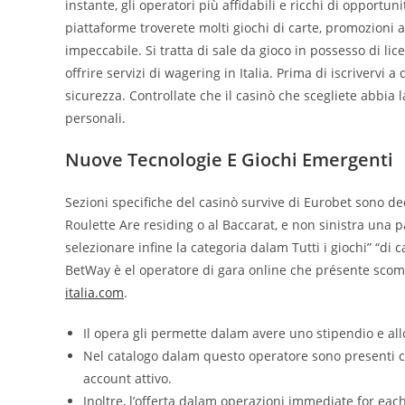
instante, gli operatori più affidabili e ricchi di opportun
piattaforme troverete molti giochi di carte, promozioni al
impeccabile. Si tratta di sale da gioco in possesso di l
offrire servizi di wagering in Italia. Prima di iscrivervi
sicurezza. Controllate che il casinò che scegliete abbia l
personali.
Nuove Tecnologie E Giochi Emergenti
Sezioni specifiche del casinò survive di Eurobet sono ded
Roulette Are residing o al Baccarat, e non sinistra una pa
selezionare infine la categoria dalam Tutti i giochi” “di c
BetWay è el operatore di gara online che présente scomm
italia.com
.
Il opera gli permette dalam avere uno stipendio e all
Nel catalogo dalam questo operatore sono presenti circ
account attivo.
Inoltre, l’offerta dalam operazioni immediate for eac