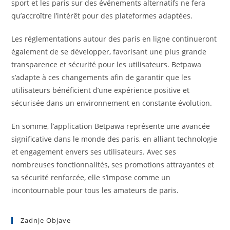
sport et les paris sur des événements alternatifs ne fera
qu’accroître l’intérêt pour des plateformes adaptées.
Les réglementations autour des paris en ligne continueront
également de se développer, favorisant une plus grande
transparence et sécurité pour les utilisateurs. Betpawa
s’adapte à ces changements afin de garantir que les
utilisateurs bénéficient d’une expérience positive et
sécurisée dans un environnement en constante évolution.
En somme, l’application Betpawa représente une avancée
significative dans le monde des paris, en alliant technologie
et engagement envers ses utilisateurs. Avec ses
nombreuses fonctionnalités, ses promotions attrayantes et
sa sécurité renforcée, elle s’impose comme un
incontournable pour tous les amateurs de paris.
Zadnje Objave