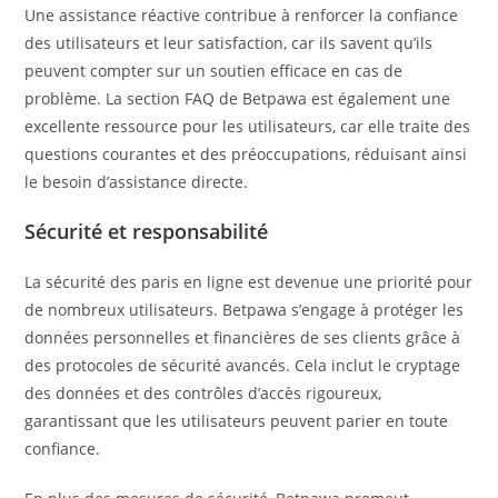
Une assistance réactive contribue à renforcer la confiance
des utilisateurs et leur satisfaction, car ils savent qu’ils
peuvent compter sur un soutien efficace en cas de
problème. La section FAQ de Betpawa est également une
excellente ressource pour les utilisateurs, car elle traite des
questions courantes et des préoccupations, réduisant ainsi
le besoin d’assistance directe.
Sécurité et responsabilité
La sécurité des paris en ligne est devenue une priorité pour
de nombreux utilisateurs. Betpawa s’engage à protéger les
données personnelles et financières de ses clients grâce à
des protocoles de sécurité avancés. Cela inclut le cryptage
des données et des contrôles d’accès rigoureux,
garantissant que les utilisateurs peuvent parier en toute
confiance.