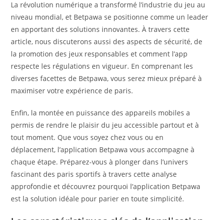
La révolution numérique a transformé l’industrie du jeu au
niveau mondial, et Betpawa se positionne comme un leader
en apportant des solutions innovantes. À travers cette
article, nous discuterons aussi des aspects de sécurité, de
la promotion des jeux responsables et comment l’app
respecte les régulations en vigueur. En comprenant les
diverses facettes de Betpawa, vous serez mieux préparé à
maximiser votre expérience de paris.
Enfin, la montée en puissance des appareils mobiles a
permis de rendre le plaisir du jeu accessible partout et à
tout moment. Que vous soyez chez vous ou en
déplacement, l’application Betpawa vous accompagne à
chaque étape. Préparez-vous à plonger dans l’univers
fascinant des paris sportifs à travers cette analyse
approfondie et découvrez pourquoi l’application Betpawa
est la solution idéale pour parier en toute simplicité.