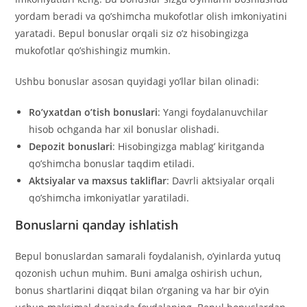
yordam beradi va qo’shimcha mukofotlar olish imkoniyatini
yaratadi. Bepul bonuslar orqali siz o’z hisobingizga
mukofotlar qo’shishingiz mumkin.
Ushbu bonuslar asosan quyidagi yo’llar bilan olinadi:
Ro’yxatdan o’tish bonuslari
: Yangi foydalanuvchilar
hisob ochganda har xil bonuslar olishadi.
Depozit bonuslari
: Hisobingizga mablag’ kiritganda
qo’shimcha bonuslar taqdim etiladi.
Aktsiyalar va maxsus takliflar
: Davrli aktsiyalar orqali
qo’shimcha imkoniyatlar yaratiladi.
Bonuslarni qanday ishlatish
Bepul bonuslardan samarali foydalanish, o’yinlarda yutuq
qozonish uchun muhim. Buni amalga oshirish uchun,
bonus shartlarini diqqat bilan o’rganing va har bir o’yin