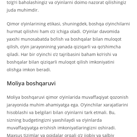
to’g’ri baholashingiz va o’yinlarni doimo nazorat qilishingiz
juda muhimdir.
Qimor o’yinlarining etikasi, shuningdek, boshqa o’yinchilarni
hurmat qilishni ham o’z ichiga oladi. O’yinlar davomida
yaxshi munosabatda bo’lish va boshqalar bilan muloqot
qilish, o’yin jarayonining yanada qiziqarli va qo’shimcha
qiladi. Har bir o’yinchi o’z tajribasini baham ko’rishi va
boshqalar bilan qiziqarli muloqot qilish imkoniyatini
olishga imkon beradi.
Moliya boshqaruvi
Moliya boshqaruvi qimor o’yinlarida muvaffaqiyat qozonish
jarayonida muhim ahamiyatga ega. O’yinchilar xarajatlarini
hisoblashi va belgilari bilan o’yinlarni tark etmali. Bu,
sizning budgetingizni yaxshilaydi va o’yinlarda
muvaffaqiyatga erishish imkoniyatlaringizni oshiradi.
Maxsus tizimlar va qoidalar orqali o’z ijobiy va salbiy