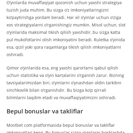
O’yinlarda muvaffaqiyat qozonish uchun yaxshi strategiya
tuzish juda muhim. Bu sizga o’z imkoniyatlaringizni
ko’paytirishga yordam beradi. Har xil o’yinlar uchun o’ziga
xos strategiyalarni o’rganishingiz mumkin. Misol uchun, slot
o’yinlarida maksimal tikish qilish yaxshidir, bu sizga katta
pul mukofotlarini olish imkoniyatini beradi. Ruletka o’yinida
esa, qizil yoki qora raqamlarga tikish qilish imkoniyatlarni
oshiradi.
Qimor o’yinlarida esa, eng yaxshi qarorlarni qabul qilish
uchun statistika va o’yin kartalarini o’rganish zarur. Bizning
tavsiyalarimizdan biri, o’yinlarni o’ynashdan oldin tarkibni
sinchkovlik bilan o’rganishdir. Bu bizga ko’p qirrali
bilimlarni taqdim etadi va muvaffaqiyatimizni oshiradi.
Bepul bonuslar va takliflar
Mostbet com platformasida bepul bonuslar va takliflar
imkoniyatlari keng. Bu bonuslar sizga o’yinlarni boshlashda