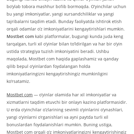
bo’ylab tobora mashhur bo’lib bormoqda. O’yinchilar uchun
bu yangi imkoniyatlar, yangi xursandchiliklar va yangi
tajribalarni taqdim etadi. Bunday faoliyatda ishtirok etish
orqali odamlar o’z imkoniyatlarini kengaytirishlari mumkin.
Mostbet com
kabi platformalar, bugungi kunda juda keng
tarqalgan, turli xil o’yinlar bilan to’ldirilgan va har bir o’yin
ustida strategiya tuzish imkoniyatini beradi. Ushbu
maqolada, Mostbet com haqida gaplashamiz va qanday
qilib bepul o’yinlardan foydalangan holda
imkoniyatlaringizni kengaytirishingiz mumkinligini
ko’rsatamiz.
Mostbet com
— o’yinlar olamida har xil imkoniyatlar va
xizmatlarni taqdim etuvchi bir onlayn kazino platformasidir.
U erda o’yinchilar o’zlarining sevimli o’yinlarini o’ynashlari,
yangi o’yinlarni o’rganishlari va ayni paytda turli xil
bonuslardan foydalanishlari mumkin. Buning ustiga,
Mostbet com orqali o’z imkoniyatlaringizni kengaytirishingiz