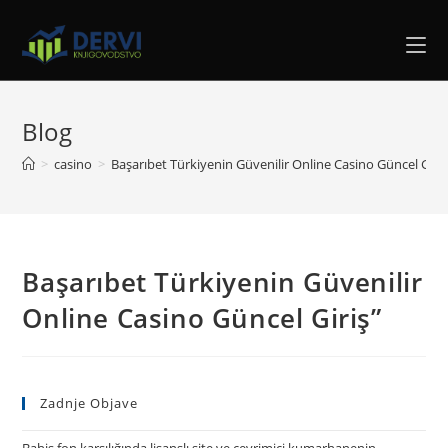
Blog
>
casino
>
Başarıbet Türkiyenin Güvenilir Online Casino Güncel Giriş
Başarıbet Türkiyenin Güvenilir
Online Casino Güncel Giriş”
Zadnje Objave