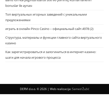
Bahis fon karşılığında lisanslı site ve çevrimiçi kumarhanenin
bonuslar ile aynası
Топ виртуальных игорных заведений с уникальными
предложениями
играть в онлайн Pinco Casino – официальный сайт.4978 (2)
Структура, материалы и функции главного сайта виртуального
казино
Как зарегистрироваться и залогиниться в интернет-казино:
шаги для начала игрового процесса
DERVI d.o.o. © 2026 | Web realizacija:
Samed Žužić