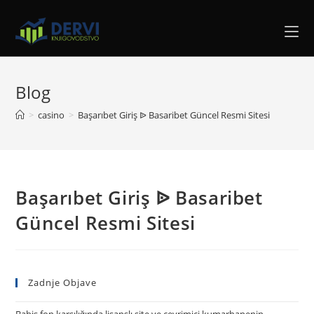
Blog
>
casino
>
Başarıbet Giriş ᐉ Basaribet Güncel Resmi Sitesi
Başarıbet Giriş ᐉ Basaribet
Güncel Resmi Sitesi
Zadnje Objave