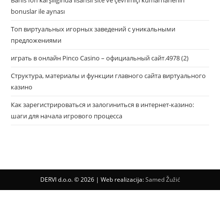
Bahis fon karşılığında lisanslı site ve çevrimiçi kumarhanenin
bonuslar ile aynası
Топ виртуальных игорных заведений с уникальными
предложениями
играть в онлайн Pinco Casino – официальный сайт.4978 (2)
Структура, материалы и функции главного сайта виртуального
казино
Как зарегистрироваться и залогиниться в интернет-казино:
шаги для начала игрового процесса
DERVI d.o.o. © 2026 | Web realizacija:
Samed Žužić