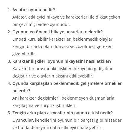
Aviator oyunu nedir?
Aviator, etkileyici hikaye ve karakterleri ile dikkat çeken
bir çevrimiçi video oyunudur.
Oyunun en önemli hikaye unsurları nelerdir?
Empati kurulabilir karakterler, beklenmedik olaylar,
zengin bir arka plan dünyası ve çözülmesi gereken
gizemlerdir.
Karakter ilişkileri oyunun hikayesini nasıl etkiler?
Karakterler arasındaki ilişkiler, hikayenin gidişatını
değiştirir ve olayların akışını etkileyebilir.
Oyunda karşılaşılan beklenmedik gelişmelere örnekler
nelerdir?
Ani karakter değişimleri, beklenmeyen düşmanlarla
karşılaşma ve sürpriz işbirlikleri.
Zengin arka plan atmosferinin oyuna etkisi nedir?
Oyuncular, kendilerini oyunun bir parçası gibi hisseder
ve bu da deneyimi daha etkileyici hale getirir.