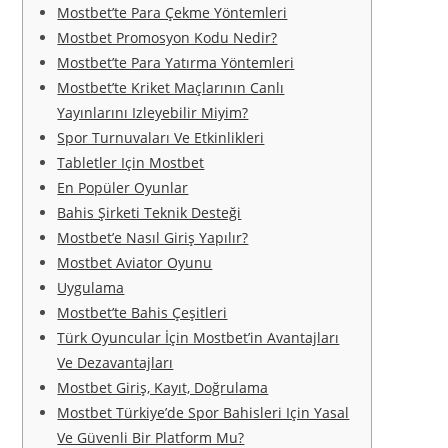
Mostbet’te Para Çekme Yöntemleri
Mostbet Promosyon Kodu Nedir?
Mostbet’te Para Yatırma Yöntemleri
Mostbet’te Kriket Maçlarının Canlı
Yayınlarını Izleyebilir Miyim?
Spor Turnuvaları Ve Etkinlikleri
Tabletler Için Mostbet
En Popüler Oyunlar
Bahis Şirketi Teknik Desteği
Mostbet’e Nasıl Giriş Yapılır?
Mostbet Aviator Oyunu
Uygulama
Mostbet’te Bahis Çeşitleri
Türk Oyuncular İçin Mostbet’in Avantajları
Ve Dezavantajları
Mostbet Giriş, Kayıt, Doğrulama
Mostbet Türkiye’de Spor Bahisleri Için Yasal
Ve Güvenli Bir Platform Mu?