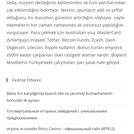
Seda, müşteri desteğinin kalitesinden ve hızlı yanıtlarından
çok etkilendiğini belirtiyor. Nesrin, oyunların adil ve şeffaf
olduğunu, bu durumun güvenini artırdığını söylüyor. Leyla,
ödemelerin her zaman zamanında ve sorunsuz yapıldığını
vurguluyor. Para çekmek için Australian visa, MasterCard
(Smartpay), Inlayed, Tether, Bitcoin Funds, Zcash, Dash,
Dogecoin, Litecoin, Ripple kullanın. Bonus turları empieza
x500’e kadar çarpanları olan rastgele alanlar vardır. Böylece
Mostbet’in Türkiye’deki çalışmaları yarı yasal hale geliyor.
Zadnje Objave
Bahis fon karşılığında lisanslı site ve çevrimiçi kumarhanenin
bonuslar ile aynası
Топ виртуальных игорных заведений с уникальными
предложениями
играть в онлайн Pinco Casino – официальный сайт.4978 (2)