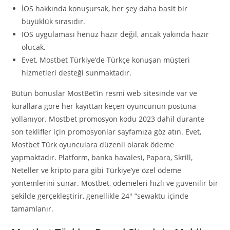
İOS hakkında konuşursak, her şey daha basit bir
büyüklük sırasıdır.
IOS uygulaması henüz hazır değil, ancak yakında hazır
olucak.
Evet, Mostbet Türkiye’de Türkçe konuşan müşteri
hizmetleri desteği sunmaktadır.
Bütün bonuslar MostBet’in resmi web sitesinde var ve
kurallara göre her kayıttan keçen oyuncunun postuna
yollanıyor. Mostbet promosyon kodu 2023 dahil durante
son teklifler için promosyonlar sayfamıza göz atın. Evet,
Mostbet Türk oyunculara düzenli olarak ödeme
yapmaktadır. Platform, banka havalesi, Papara, Skrill,
Neteller ve kripto para gibi Türkiye’ye özel ödeme
yöntemlerini sunar. Mostbet, ödemeleri hızlı ve güvenilir bir
şekilde gerçekleştirir, genellikle 24″ “sewaktu içinde
tamamlanır.