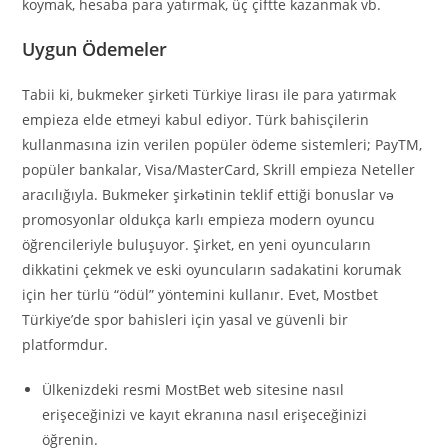
koymak, hesaba para yatırmak, üç çiftte kazanmak vb.
Uygun Ödemeler
Tabii ki, bukmeker şirketi Türkiye lirası ile para yatırmak
empieza elde etmeyi kabul ediyor. Türk bahisçilerin
kullanmasına izin verilen popüler ödeme sistemleri; PayTM,
popüler bankalar, Visa/MasterCard, Skrill empieza Neteller
aracılığıyla. Bukmeker şirkətinin teklif ettiği bonuslar və
promosyonlar oldukça karlı empieza modern oyuncu
öğrencileriyle buluşuyor. Şirket, en yeni oyuncuların
dikkatini çekmek ve eski oyuncuların sadakatini korumak
için her türlü “ödül” yöntemini kullanır. Evet, Mostbet
Türkiye’de spor bahisleri için yasal ve güvenli bir
platformdur.
Ülkenizdeki resmi MostBet web sitesine nasıl
erişeceğinizi ve kayıt ekranına nasıl erişeceğinizi
öğrenin.