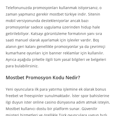
Telefonunuzda promosyonları kullanmak istiyorsanız, o
zaman yapmanız gerekir mostbet türkiye indir. Sitenin
mobil versiyonunda destekleniyorlar ancak bazı
promosyonlar sadece uygulama üzerinden hidup hale
getirilebiliyor. Katsayı görüntüleme formatının yanı sıra
saati manuel olarak ayarlamak için işlevler vardır. Boş
alanın geri kalanı genellikle promosyonlar ya da çevrimiçi
kumarhane oyunları için banner reklamlar için kullanılır.
Ayrıca aşağıda şirketle ilgili tüm yasal bilgileri ve belgeleri
para bulabilirsiniz.
Mostbet Promosyon Kodu Nedir?
Yeni oyunculara ilk para yatırma işlemine ek olarak bonus
freebet ve freespinler sunulmaktadır. İster spor bahislerine
ilgi duyun ister online casino dünyasına adım atmak isteyin,
Mostbet kullanıcı dostu bir platform sunar. Güvenilir
müşteri hizmetleri ve özellikle Türk oyunculara uygun hızlı