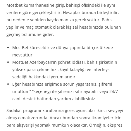
Mostbet kumarhanesine giriş, bahisçi ofisindeki ile aynı
verilere göre gerçekleştirilir. Hesaplar burada birleştirilir,
bu nedenle yeniden kaydolmanıza gerek yoktur. Bahis
yapılır ve maç otomatik olarak kişisel hesabınızda bulunan
geçmiş bölümüne gider.
MostBet küreseldir ve dünya çapında birçok ülkede
mevcuttur.
MostBet Azerbaycan’ın şöhret iddiası, bahis şirketinin
yüksek para çekme hızı, kayıt kolaylığı ve interfeys
sadeliği hakkındaki yorumlarıdır.
Eğer hesabınıza erişimde sorun yaşarsanız, şifremi
unuttum” “seçeneği ile şifrenizi sıfırlayabilir veya 24/7
canlı destek hattından yardım alabilirsiniz.
Sadakat programı kurallarına göre, oyuncular ikinci seviyeyi
almış olmak zorunda. Ancak bundan sonra ikramiyeler için
para alışverişi yapmak mümkün olacaktır. Örneğin, ekspres