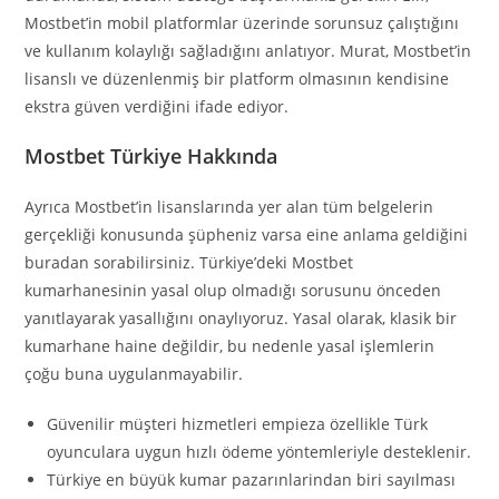
Mostbet’in mobil platformlar üzerinde sorunsuz çalıştığını
ve kullanım kolaylığı sağladığını anlatıyor. Murat, Mostbet’in
lisanslı ve düzenlenmiş bir platform olmasının kendisine
ekstra güven verdiğini ifade ediyor.
Mostbet Türkiye Hakkında
Ayrıca Mostbet’in lisanslarında yer alan tüm belgelerin
gerçekliği konusunda şüpheniz varsa eine anlama geldiğini
buradan sorabilirsiniz. Türkiye’deki Mostbet
kumarhanesinin yasal olup olmadığı sorusunu önceden
yanıtlayarak yasallığını onaylıyoruz. Yasal olarak, klasik bir
kumarhane haine değildir, bu nedenle yasal işlemlerin
çoğu buna uygulanmayabilir.
Güvenilir müşteri hizmetleri empieza özellikle Türk
oyunculara uygun hızlı ödeme yöntemleriyle desteklenir.
Türkiye en büyük kumar pazarınlarindan biri sayılması