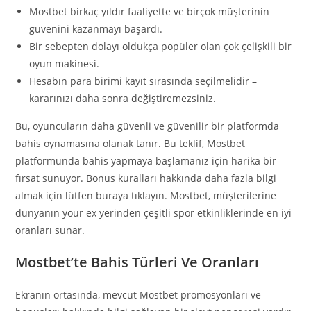
Mostbet birkaç yıldır faaliyette ve birçok müşterinin
güvenini kazanmayı başardı.
Bir sebepten dolayı oldukça popüler olan çok çelişkili bir
oyun makinesi.
Hesabın para birimi kayıt sırasında seçilmelidir –
kararınızı daha sonra değiştiremezsiniz.
Bu, oyuncuların daha güvenli ve güvenilir bir platformda
bahis oynamasına olanak tanır. Bu teklif, Mostbet
platformunda bahis yapmaya başlamanız için harika bir
fırsat sunuyor. Bonus kuralları hakkında daha fazla bilgi
almak için lütfen buraya tıklayın. Mostbet, müşterilerine
dünyanın your ex yerinden çeşitli spor etkinliklerinde en iyi
oranları sunar.
Mostbet’te Bahis Türleri Ve Oranları
Ekranın ortasında, mevcut Mostbet promosyonları ve