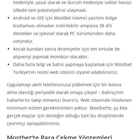
nedeniyle, yasal olarak ve durum nedeniyle sektör henüz
ülkede tam potansiyeline ulaşmadı.
Android ve iOS için MostBet istemci yazılımı bölge
kısıtlaması olmadan indirilebilir empieza 38 dili
destekler ve işlevsel olarak PC sürümünden daha
üstündür.
Ancak bundan sonra ikramiyeler için em virtude de
alışverişi yapmak mümkün olacaktır.
Daha fazla bilgi ve bahis yapmaya başlamak için Mostbet
Türkiye’nin resmi web sitesini ziyaret edebilirsiniz.
Uygulamayı akıllı telefonunuza yüklemek için bir bonus
alma olasılığı periyodik olarak ortaya çıkıyor – bahisçinin
haberlerini takip etmenizi öneririz. Web sitesinde listelenen
minimum sistem gereksinimleri yoktur. Mostbet’te, şu kita
gerçek maçlar için desteğin olduğu tüm bu disiplinlerde
çevrimiçi oynayabilirsiniz.
Mostbet’te Para Çekme Yöntemleri