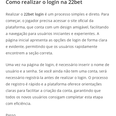
Como realizar o login na 22bet
Realizar o
22bet login
é um processo simples e direto. Para
começar, o jogador precisa acessar o site oficial da
plataforma, que conta com um design amigável, facilitando
a navegação para usuários iniciantes e experientes. A
página inicial apresenta as opções de login de forma clara
e evidente, permitindo que os usuários rapidamente
encontrem a seção correta.
Uma vez na página de login, é necessário inserir o nome de
usuário e a senha. Se você ainda não tem uma conta, será
necessário registrá-la antes de realizar o login. O processo
de registro é rápido e a plataforma oferece orientações
claras para facilitar a criação da conta, garantindo que
todos os novos usuários consigam completar esta etapa
com eficiência.
Passo