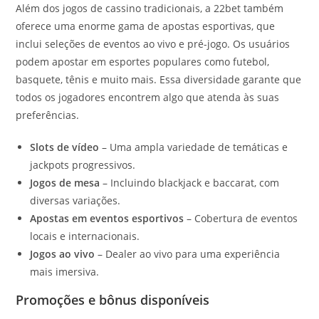
Além dos jogos de cassino tradicionais, a 22bet também
oferece uma enorme gama de apostas esportivas, que
inclui seleções de eventos ao vivo e pré-jogo. Os usuários
podem apostar em esportes populares como futebol,
basquete, tênis e muito mais. Essa diversidade garante que
todos os jogadores encontrem algo que atenda às suas
preferências.
Slots de vídeo
– Uma ampla variedade de temáticas e
jackpots progressivos.
Jogos de mesa
– Incluindo blackjack e baccarat, com
diversas variações.
Apostas em eventos esportivos
– Cobertura de eventos
locais e internacionais.
Jogos ao vivo
– Dealer ao vivo para uma experiência
mais imersiva.
Promoções e bônus disponíveis