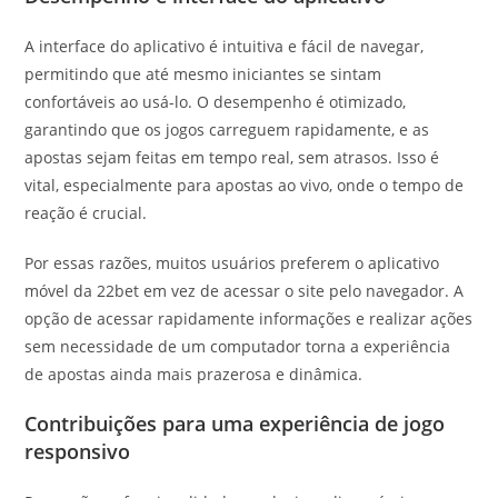
A interface do aplicativo é intuitiva e fácil de navegar,
permitindo que até mesmo iniciantes se sintam
confortáveis ao usá-lo. O desempenho é otimizado,
garantindo que os jogos carreguem rapidamente, e as
apostas sejam feitas em tempo real, sem atrasos. Isso é
vital, especialmente para apostas ao vivo, onde o tempo de
reação é crucial.
Por essas razões, muitos usuários preferem o aplicativo
móvel da 22bet em vez de acessar o site pelo navegador. A
opção de acessar rapidamente informações e realizar ações
sem necessidade de um computador torna a experiência
de apostas ainda mais prazerosa e dinâmica.
Contribuições para uma experiência de jogo
responsivo