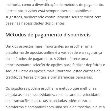
melhoria, como a diversificação de métodos de pagamento.
Entretanto, a 22bet está sempre aberta a opiniões e
sugestões, melhorando continuamente seus serviços com
base nas necessidades dos clientes.
Métodos de pagamento disponíveis
Um dos aspectos mais importantes ao escolher uma
plataforma de apostas online é a variedade e a segurança
dos métodos de pagamento. A 22bet oferece uma
impressionante seleção de opções para facilitar depósitos e
saques. Entre as opções mais utilizadas, estão cartões de
crédito, carteiras digitais e transferências bancárias.
Os jogadores podem escolher o método que melhor se
adapta às suas necessidades, considerando a velocidade
das transações e as taxas associadas. Além disso, a
plataforma é compatível com uma série de moedas, o que a