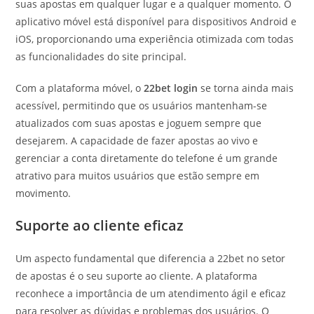
suas apostas em qualquer lugar e a qualquer momento. O
aplicativo móvel está disponível para dispositivos Android e
iOS, proporcionando uma experiência otimizada com todas
as funcionalidades do site principal.
Com a plataforma móvel, o
22bet login
se torna ainda mais
acessível, permitindo que os usuários mantenham-se
atualizados com suas apostas e joguem sempre que
desejarem. A capacidade de fazer apostas ao vivo e
gerenciar a conta diretamente do telefone é um grande
atrativo para muitos usuários que estão sempre em
movimento.
Suporte ao cliente eficaz
Um aspecto fundamental que diferencia a 22bet no setor
de apostas é o seu suporte ao cliente. A plataforma
reconhece a importância de um atendimento ágil e eficaz
para resolver as dúvidas e problemas dos usuários. O