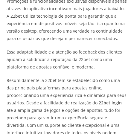
Promoções e funcionalidades exclusivas disponíveis apenas
através do aplicativo incentivam mais jogadores a baixá-lo.
A 22bet utiliza tecnologia de ponta para garantir que a
experiência em dispositivos móveis seja tão rica quanto na
versão desktop, oferecendo uma verdadeira continuidade
para os usuários que desejam permanecer conectados.
Essa adaptabilidade e a atenção ao feedback dos clientes
ajudam a solidificar a reputação da 22bet como uma
plataforma de apostas confiável e moderna.
Resumidamente, a 22bet tem se estabelecido como uma
das principais plataformas para apostas online,
proporcionando uma experiência rica e dinâmica para seus
usuários. Desde a facilidade de realização do
22bet login
até a ampla gama de jogos e opções de apostas, tudo foi
projetado para garantir uma experiência segura e
divertida. Com um suporte ao cliente excepcional e uma
interface intuitiva, jogadores de todos os níveis podem