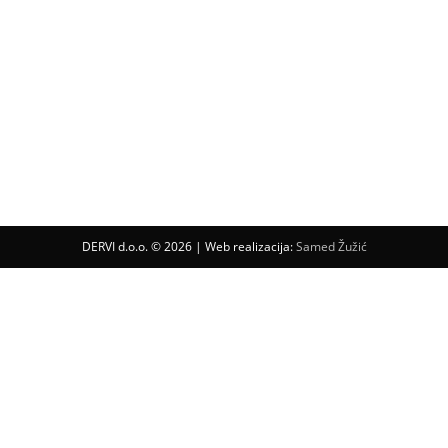
DERVI d.o.o. © 2026 | Web realizacija:
Samed Žužić