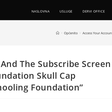
NASLOVNA
USLUGE
DERVI OFFICE
>
Općenito
>
Access Your Accoun
 And The Subscribe Screen
ndation Skull Cap
ooling Foundation”