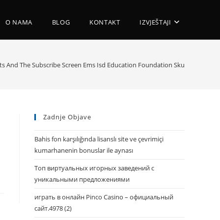
O NAMA
BLOG
KONTAKT
IZVJEŠTAJI
ts And The Subscribe Screen Ems Isd Education Foundation Skull Cap Moun
Zadnje Objave
Bahis fon karşılığında lisanslı site ve çevrimiçi
kumarhanenin bonuslar ile aynası
Топ виртуальных игорных заведений с
уникальными предложениями
играть в онлайн Pinco Casino – официальный
сайт.4978 (2)