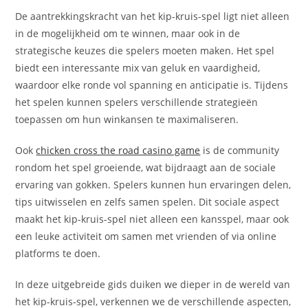
De aantrekkingskracht van het kip-kruis-spel ligt niet alleen
in de mogelijkheid om te winnen, maar ook in de
strategische keuzes die spelers moeten maken. Het spel
biedt een interessante mix van geluk en vaardigheid,
waardoor elke ronde vol spanning en anticipatie is. Tijdens
het spelen kunnen spelers verschillende strategieën
toepassen om hun winkansen te maximaliseren.
Ook
chicken cross the road casino game
is de community
rondom het spel groeiende, wat bijdraagt aan de sociale
ervaring van gokken. Spelers kunnen hun ervaringen delen,
tips uitwisselen en zelfs samen spelen. Dit sociale aspect
maakt het kip-kruis-spel niet alleen een kansspel, maar ook
een leuke activiteit om samen met vrienden of via online
platforms te doen.
In deze uitgebreide gids duiken we dieper in de wereld van
het kip-kruis-spel, verkennen we de verschillende aspecten,