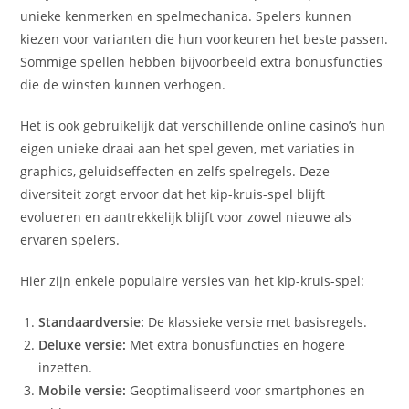
unieke kenmerken en spelmechanica. Spelers kunnen
kiezen voor varianten die hun voorkeuren het beste passen.
Sommige spellen hebben bijvoorbeeld extra bonusfuncties
die de winsten kunnen verhogen.
Het is ook gebruikelijk dat verschillende online casino’s hun
eigen unieke draai aan het spel geven, met variaties in
graphics, geluidseffecten en zelfs spelregels. Deze
diversiteit zorgt ervoor dat het kip-kruis-spel blijft
evolueren en aantrekkelijk blijft voor zowel nieuwe als
ervaren spelers.
Hier zijn enkele populaire versies van het kip-kruis-spel:
Standaardversie:
De klassieke versie met basisregels.
Deluxe versie:
Met extra bonusfuncties en hogere
inzetten.
Mobile versie:
Geoptimaliseerd voor smartphones en