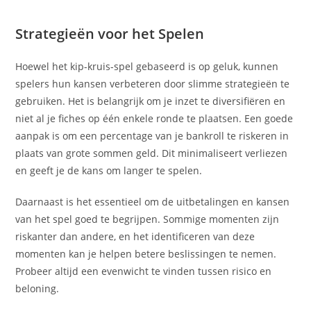
Strategieën voor het Spelen
Hoewel het kip-kruis-spel gebaseerd is op geluk, kunnen
spelers hun kansen verbeteren door slimme strategieën te
gebruiken. Het is belangrijk om je inzet te diversifiëren en
niet al je fiches op één enkele ronde te plaatsen. Een goede
aanpak is om een percentage van je bankroll te riskeren in
plaats van grote sommen geld. Dit minimaliseert verliezen
en geeft je de kans om langer te spelen.
Daarnaast is het essentieel om de uitbetalingen en kansen
van het spel goed te begrijpen. Sommige momenten zijn
riskanter dan andere, en het identificeren van deze
momenten kan je helpen betere beslissingen te nemen.
Probeer altijd een evenwicht te vinden tussen risico en
beloning.