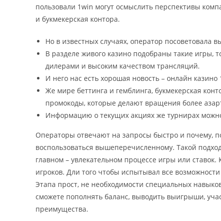
пользовали 1win могут осмыслить перспективы комп
и букмекерская контора.
Но в известных случаях, оператор посоветовала 
В разделе живого казино подобраны такие игры, т
дилерами и высоким качеством трансляций.
И него нас есть хорошая новость – онлайн казино 
Же мире беттинга и гемблинга, букмекерская кон
промокоды, которые делают вращения более аза
Информацию о текущих акциях же турнирах можно н
Операторы отвечают на запросы быстро и почему, п
воспользоваться вышеперечисленному. Такой подход
главном – увлекательном процессе игры или ставок.
игроков. Дли того чтобы испытывал все возможности
Этапа прост, не необходимости специальных навыков
сможете пополнять баланс, выводить выигрыши, уча
преимущества.