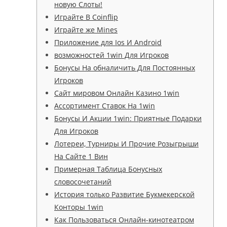
новую Слоты!
Играйте В Coinflip
Играйте же Mines
Приложение для Ios И Android
возможностей 1win Для Игроков
Бонусы На обналичить Для Постоянных
Игроков
Сайт мировом Онлайн Казино 1win
Ассортимент Ставок На 1win
Бонусы И Акции 1win: Приятные Подарки
Для Игроков
Лотереи, Турниры И Прочие Розыгрыши
На Сайте 1 Вин
Примерная Таблица Бонусных
словосочетаний
История только Развитие Букмекерской
Конторы 1win
Как Пользоваться Онлайн-кинотеатром