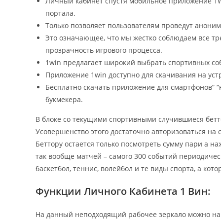
Личный кабинет спустя мобильное приложение 1Wi
портала.
Только позволяет пользователям проведут анони
Это означающее, что мы жестко соблюдаем все тр
прозрачность игрового процесса.
1win предлагает широкий выбрать спортивных соб
Приложение 1win доступно для скачивания на уст
Бесплатно скачать приложение для смартфонов” “
букмекера.
В блоке со текущими спортивными случившиеся бетто
Усовершенство этого достаточно авторизоваться на 
Беттору остается только посмотреть сумму пари а наж
так вообще матчей – самого 300 событий периодичес
баскетбол, теннис, волейбол и те виды спорта, а кот
Функции Личного Кабинета 1 Вин:
На данный неподходящий рабочее зеркало можно най