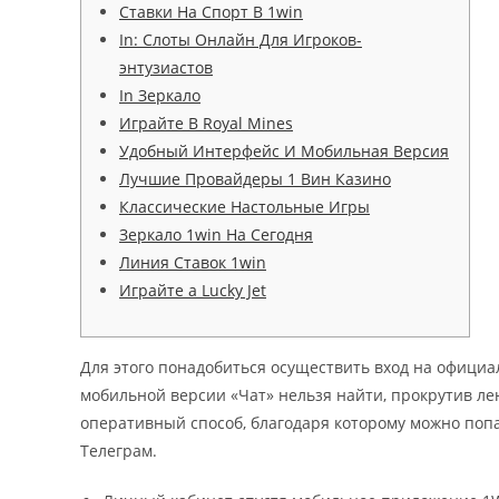
Ставки На Спорт В 1win
In: Слоты Онлайн Для Игроков-
энтузиастов
In Зеркало
Играйте В Royal Mines
Удобный Интерфейс И Мобильная Версия
Лучшие Провайдеры 1 Вин Казино
Классические Настольные Игры
Зеркало 1win На Сегодня
Линия Ставок 1win
Играйте а Lucky Jet
Для этого понадобиться осуществить вход на офици
мобильной версии «Чат» нельзя найти, прокрутив ле
оперативный способ, благодаря которому можно попаст
Телеграм.