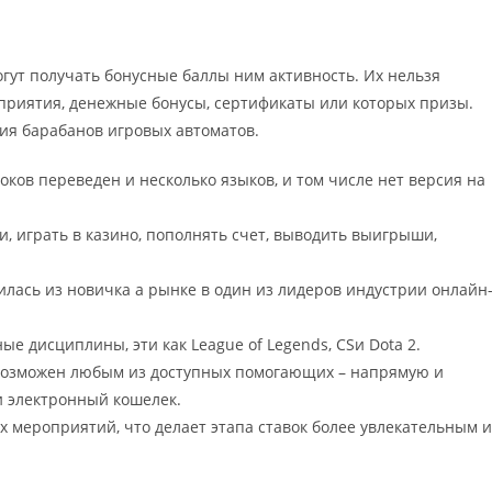
огут получать бонусные баллы ним активность. Их нельзя
приятия, денежные бонусы, сертификаты или которых призы.
ия барабанов игровых автоматов.
ков переведен и несколько языков, и том числе нет версия на
и, играть в казино, пополнять счет, выводить выигрыши,
илась из новичка а рынке в один из лидеров индустрии онлайн
 дисциплины, эти как League of Legends, CSи Dota 2.
 возможен любым из доступных помогающих – напрямую и
и электронный кошелек.
х мероприятий, что делает этапа ставок более увлекательным и