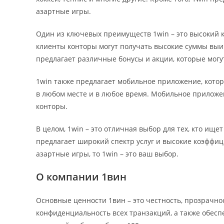
азартные игры.
Один из ключевых преимуществ 1win – это высокий к
клиенты конторы могут получать высокие суммы выиг
предлагает различные бонусы и акции, которые мог
1win также предлагает мобильное приложение, котор
в любом месте и в любое время. Мобильное приложе
конторы.
В целом, 1win – это отличная выбор для тех, кто ищ
предлагает широкий спектр услуг и высокие коэффици
азартные игры, то 1win – это ваш выбор.
О компании 1вин
Основные ценности 1вин – это честность, прозрачно
конфиденциальность всех транзакций, а также обес