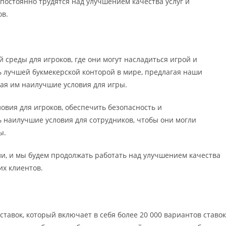
постоянно трудятся над улучшением качества услуг и
ов.
 среды для игроков, где они могут насладиться игрой и
ь лучшей букмекерской конторой в мире, предлагая наши
ая им наилучшие условия для игры.
овия для игроков, обеспечить безопасность и
 наилучшие условия для сотрудников, чтобы они могли
ы.
ли, и мы будем продолжать работать над улучшением качества
их клиентов.
тавок, который включает в себя более 20 000 вариантов ставок