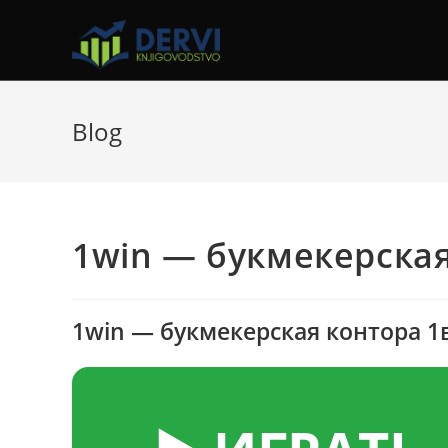
Blog
1win — букмекерска
1win — букмекерская контора 1