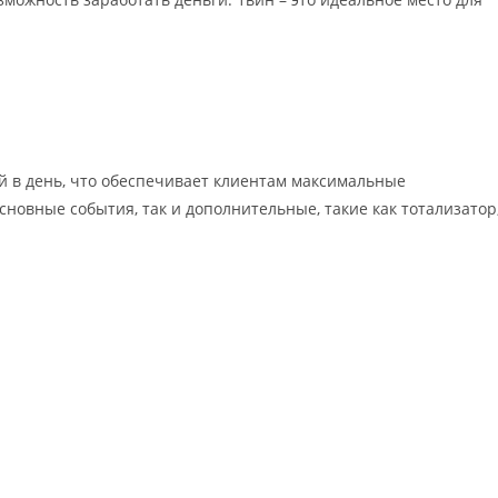
ий в день, что обеспечивает клиентам максимальные
сновные события, так и дополнительные, такие как тотализатор