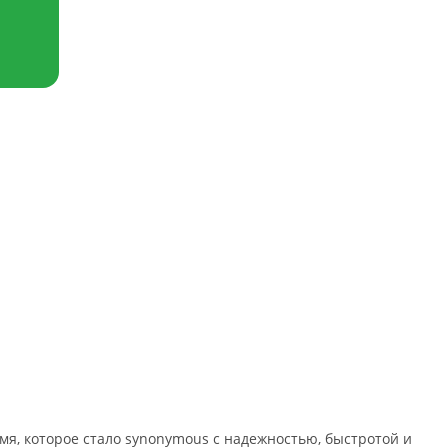
имя, которое стало synonymous с надежностью, быстротой и