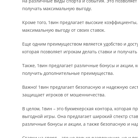
на различные виды спорта и события. Это позволяет
получать максимальную выгоду.
Кроме того, 1вин предлагает высокие коэффициенты, 
максимальную выгоду от своих ставок.
Еще одним преимуществом является удобство и досту
которая позволяет игрокам делать ставки и получать
Также, 1вин предлагает различные бонусы и акции, 
получить дополнительные преимущества.
Важно! 1вин предлагает безопасную и надежную сист
защищает игроков от мошенничества.
В целом, 1вин – это букмекерская контора, которая
выгодной игры. Она предлагает широкий спектр ставо
различные бонусы и акции, а также безопасную и на
Ставки на спорт – это не только развлечение, но и в