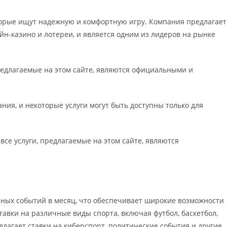
оторые ищут надежную и комфортную игру. Компания предлагает
айн-казино и лотереи, и является одним из лидеров на рынке
предлагаемые на этом сайте, являются официальными и
ния, и некоторые услуги могут быть доступны только для
все услуги, предлагаемые на этом сайте, являются
чных событий в месяц, что обеспечивает широкие возможности
ставки на различные виды спорта, включая футбол, баскетбол,
едлагает ставки на киберспорт, политические события и другие