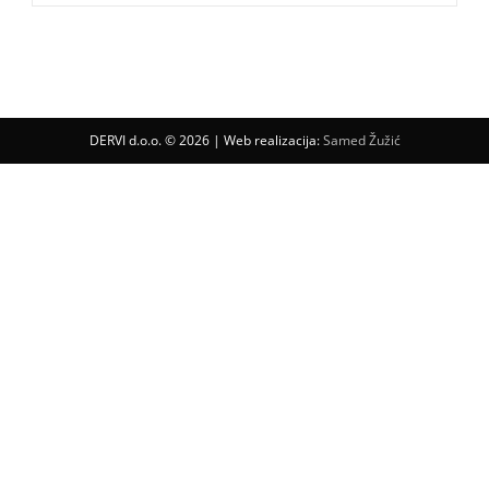
DERVI d.o.o. © 2026 | Web realizacija:
Samed Žužić