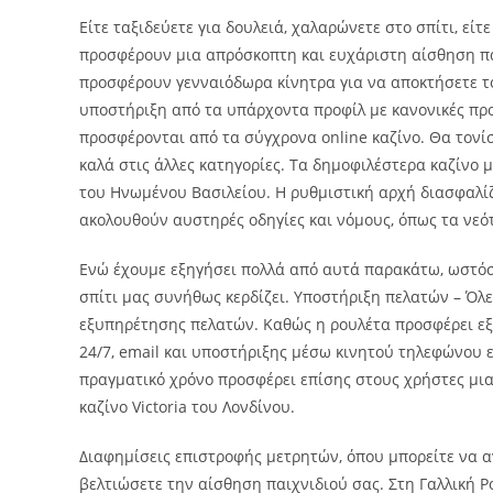
Είτε ταξιδεύετε για δουλειά, χαλαρώνετε στο σπίτι, είτ
προσφέρουν μια απρόσκοπτη και ευχάριστη αίσθηση παι
προσφέρουν γενναιόδωρα κίνητρα για να αποκτήσετε το
υποστήριξη από τα υπάρχοντα προφίλ με κανονικές πρ
προσφέρονται από τα σύγχρονα online καζίνο. Θα τονίσ
καλά στις άλλες κατηγορίες. Τα δημοφιλέστερα καζίνο 
του Ηνωμένου Βασιλείου. Η ρυθμιστική αρχή διασφαλίζ
ακολουθούν αυστηρές οδηγίες και νόμους, όπως τα νεότ
Ενώ έχουμε εξηγήσει πολλά από αυτά παρακάτω, ωστόσο
σπίτι μας συνήθως κερδίζει. Υποστήριξη πελατών – Όλ
εξυπηρέτησης πελατών. Καθώς η ρουλέτα προσφέρει εξα
24/7, email και υποστήριξης μέσω κινητού τηλεφώνου ε
πραγματικό χρόνο προσφέρει επίσης στους χρήστες μια
καζίνο Victoria του Λονδίνου.
Διαφημίσεις επιστροφής μετρητών, όπου μπορείτε να α
βελτιώσετε την αίσθηση παιχνιδιού σας. Στη Γαλλική Ρ