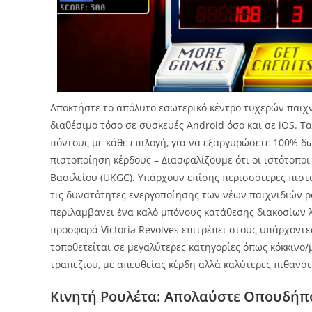
Αποκτήστε το απόλυτο εσωτερικό κέντρο τυχερών παιχνι
διαθέσιμο τόσο σε συσκευές Android όσο και σε iOS. Τ
πόντους με κάθε επιλογή, για να εξαργυρώσετε 100% δ
πιστοποίηση κέρδους – Διασφαλίζουμε ότι οι ιστότοποι
Βασιλείου (UKGC). Υπάρχουν επίσης περισσότερες πιστ
τις δυνατότητες ενεργοποίησης των νέων παιχνιδιών 
περιλαμβάνει ένα καλό μπόνους κατάθεσης διακοσίων λ
προσφορά Victoria Revolves επιτρέπει στους υπάρχοντ
τοποθετείται σε μεγαλύτερες κατηγορίες όπως κόκκινο/
τραπεζιού, με απευθείας κέρδη αλλά καλύτερες πιθανότ
Κινητή Ρουλέτα: Απολαύστε Οπουδήπ