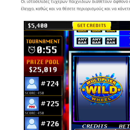
Οι ιστοσελίδες τυχερών παιχνιδιών διαθέτουν άφθονο 
έλεγχο, καθώς και να θέσετε περιορισμούς και να κάνετ