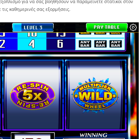
εξοπλισμό για να σας βοηθήσουν να παραμείνετε στατικοί στον
ε τις καθημερινές σας εξορμήσεις.