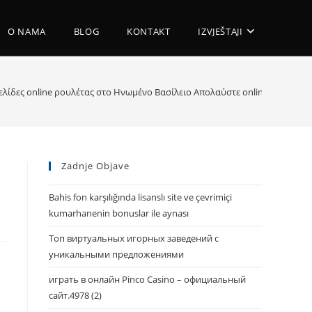
O NAMA
BLOG
KONTAKT
IZVJEŠTAJI
ελίδες online ρουλέτας στο Ηνωμένο Βασίλειο Απολαύστε online ρουλέτα
Zadnje Objave
Bahis fon karşılığında lisanslı site ve çevrimiçi
kumarhanenin bonuslar ile aynası
Топ виртуальных игорных заведений с
уникальными предложениями
играть в онлайн Pinco Casino – официальный
сайт.4978 (2)