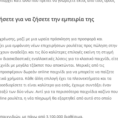
υπάρχει κάτι άλλο που πρέπει να γνωρίζετε εκτός από τους όρους
σετε για να ζήσετε την εμπειρία της
χρέωσης, μαζί με μια ωραία πρόσκληση για προσφορά και
ξει μια εμφάνιση νέων επιχειρήσεων ρουλέτας προς πώληση στην
ουν αναδείξει και τις δύο καλύτερες επιλογές εκείνη τη στιγμή
διασκεδαστικές εναλλακτικές λύσεις για το κλασικό παιχνίδι, είτ
αιχνίδι με μεγάλα τζάκποτ που αποκτώνται. Μερικές από τις
προσφέρουν δωρεάν online παιχνίδι για να μπορείτε να παίζετε
τικά χρήματα. Κάθε άλλη επιλογή έχει τα πλεονεκτήματα και τα
οσδιορίσετε τι είναι καλύτερο για εσάς, έχουμε συντάξει έναν
εταξύ των δύο νέων. Αντί για τα περισσότερα παιχνίδια καζίνο που
line ρουλέτα, η νέα πληρωμή θα εξαρτηθεί από αυτό στο οποίο
παιχνιδιών, με πάνω από 3.100.000 διαθέσιμα.