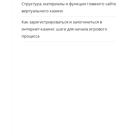
Структура, материалы и функции главного сайта
виртуального казино
Как зарегистрироваться и залогиниться в
интернет-казино: шаги для начала игрового
процесса
ε